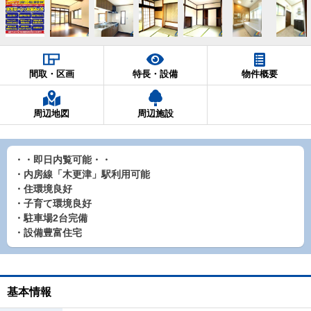
間取・区画
特長・設備
物件概要
周辺地図
周辺施設
・・即日内覧可能・・
・内房線「木更津」駅利用可能
・住環境良好
・子育て環境良好
・駐車場2台完備
・設備豊富住宅
基本情報