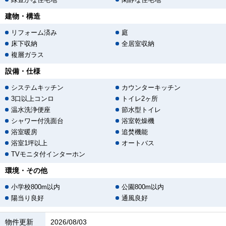
建物・構造
リフォーム済み
庭
床下収納
全居室収納
複層ガラス
設備・仕様
システムキッチン
カウンターキッチン
3口以上コンロ
トイレ2ヶ所
温水洗浄便座
節水型トイレ
シャワー付洗面台
浴室乾燥機
浴室暖房
追焚機能
浴室1坪以上
オートバス
TVモニタ付インターホン
環境・その他
小学校800m以内
公園800m以内
陽当り良好
通風良好
物件更新
2026/08/03