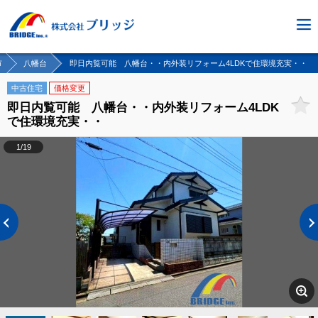
市
八幡台
即日内覧可能 八幡台・・内外装リフォーム4LDKで住環境充実・・
中古住宅
価格変更
即日内覧可能 八幡台・・内外装リフォーム4LDK
で住環境充実・・
1/19