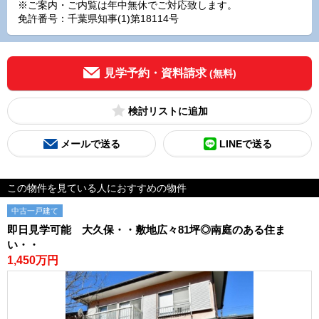
※ご案内・ご内覧は年中無休でご対応致します。
免許番号：千葉県知事(1)第18114号
見学予約・資料請求
(無料)
検討リスト
メールで送る
LINEで送る
この物件を見ている人におすすめの物件
中古一戸建て
即日見学可能 大久保・・敷地広々81坪◎南庭のある住ま
い・・
1,450万円