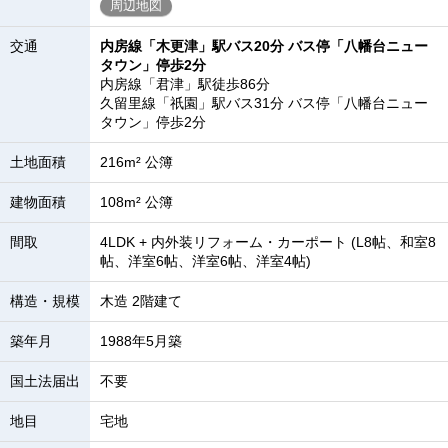
周辺地図
交通
内房線「木更津」駅バス20分 バス停「八幡台ニュー
タウン」停歩2分
内房線「君津」駅徒歩86分
久留里線「祇園」駅バス31分 バス停「八幡台ニュー
タウン」停歩2分
土地面積
216m² 公簿
建物面積
108m² 公簿
間取
4LDK + 内外装リフォーム・カーポート (L8帖、和室8
帖、洋室6帖、洋室6帖、洋室4帖)
構造・規模
木造 2階建て
築年月
1988年5月築
国土法届出
不要
地目
宅地