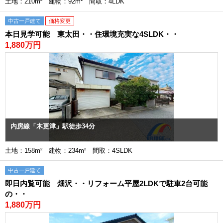
土地：210m² 建物：92m² 間取：4LDK
中古一戸建て
価格変更
本日見学可能 東太田・・住環境充実な4SLDK・・
1,880万円
内房線「木更津」駅徒歩34分
土地：158m² 建物：234m² 間取：4SLDK
中古一戸建て
即日内覧可能 畑沢・・リフォーム平屋2LDKで駐車2台可能
の・・
1,880万円