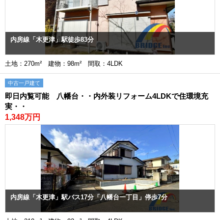
内房線「木更津」駅徒歩83分
土地：270m² 建物：98m² 間取：4LDK
中古一戸建て
即日内覧可能 八幡台・・内外装リフォーム4LDKで住環境充
実・・
1,348万円
内房線「木更津」駅バス17分「八幡台一丁目」停歩7分