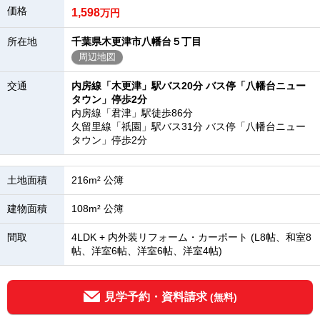
価格
1,598
万円
所在地
千葉県木更津市八幡台５丁目
周辺地図
交通
内房線「木更津」駅バス20分 バス停「八幡台ニュー
タウン」停歩2分
内房線「君津」駅徒歩86分
久留里線「祇園」駅バス31分 バス停「八幡台ニュー
タウン」停歩2分
土地面積
216m² 公簿
建物面積
108m² 公簿
間取
4LDK + 内外装リフォーム・カーポート (L8帖、和室8
帖、洋室6帖、洋室6帖、洋室4帖)
見学予約・資料請求
(無料)