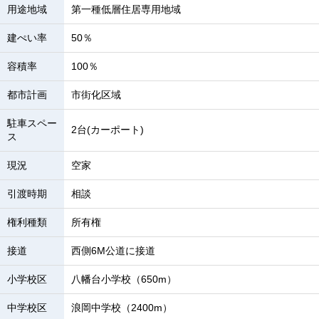
用途地域
第一種低層住居専用地域
建ぺい率
50％
容積率
100％
都市計画
市街化区域
駐車スペー
2台(カーポート)
ス
現況
空家
引渡時期
相談
権利種類
所有権
接道
西側6M公道に接道
小学校区
八幡台小学校（650m）
中学校区
浪岡中学校（2400m）