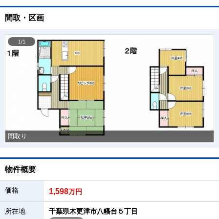
間取・区画
1/1
間取り
物件概要
価格
1,598
万円
所在地
千葉県木更津市八幡台５丁目