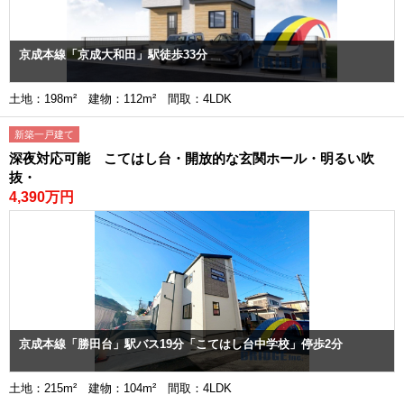
京成本線「京成大和田」駅徒歩33分
土地：198m² 建物：112m² 間取：4LDK
新築一戸建て
深夜対応可能 こてはし台・開放的な玄関ホール・明るい吹
抜・
4,390万円
京成本線「勝田台」駅バス19分「こてはし台中学校」停歩2分
土地：215m² 建物：104m² 間取：4LDK