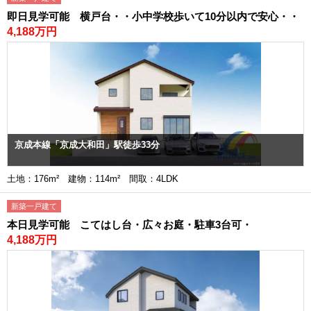
即日見学可能 横戸台・・小中学校歩いて10分以内で安心・・
4,188万円
京成本線「京成大和田」駅徒歩33分
土地：176m² 建物：114m² 間取：4LDK
新築一戸建て
本日見学可能 こてはし台・広々お庭・駐車3台可・
4,188万円