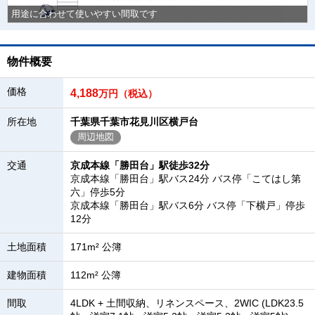
用途に合わせて使いやすい間取です
物件概要
価格
4,188
万円（税込）
所在地
千葉県千葉市花見川区横戸台
周辺地図
交通
京成本線「勝田台」駅徒歩32分
京成本線「勝田台」駅バス24分 バス停「こてはし第
六」停歩5分
京成本線「勝田台」駅バス6分 バス停「下横戸」停歩
12分
土地面積
171m² 公簿
建物面積
112m² 公簿
間取
4LDK + 土間収納、リネンスペース、2WIC (LDK23.5