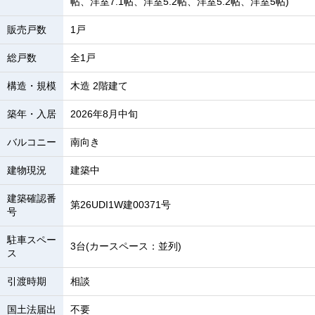
帖、洋室7.1帖、洋室5.2帖、洋室5.2帖、洋室5帖)
販売戸数
1戸
総戸数
全1戸
構造・規模
木造 2階建て
築年・入居
2026年8月中旬
バルコニー
南向き
建物現況
建築中
建築確認番
第26UDI1W建00371号
号
駐車スペー
3台(カースペース：並列)
ス
引渡時期
相談
国土法届出
不要