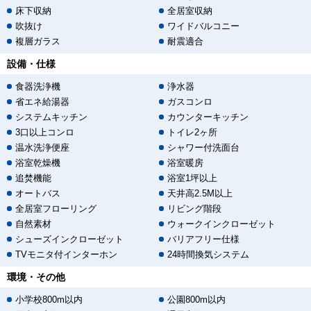
床下収納
全居室収納
吹抜け
ワイドバルコニー
複層ガラス
耐震適合
設備・仕様
食器洗浄機
浄水器
省エネ給湯器
ガスコンロ
システムキッチン
カウンターキッチン
3口以上コンロ
トイレ2ヶ所
温水洗浄便座
シャワー付洗面台
浴室乾燥機
浴室暖房
追焚機能
浴室1坪以上
オートバス
天井高2.5M以上
全居室フローリング
リビング階段
自然素材
ウォークインクローゼット
シューズインクローゼット
バリアフリー仕様
TVモニタ付インターホン
24時間換気システム
環境・その他
小学校800m以内
公園800m以内