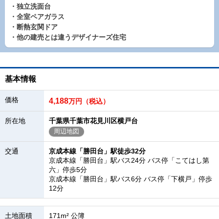
・独立洗面台
・全室ペアガラス
・断熱玄関ドア
・他の建売とは違うデザイナーズ住宅
基本情報
価格
4,188
万円（税込）
所在地
千葉県千葉市花見川区横戸台
周辺地図
交通
京成本線「勝田台」駅徒歩32分
京成本線「勝田台」駅バス24分 バス停「こてはし第
六」停歩5分
京成本線「勝田台」駅バス6分 バス停「下横戸」停歩
12分
土地面積
171m² 公簿