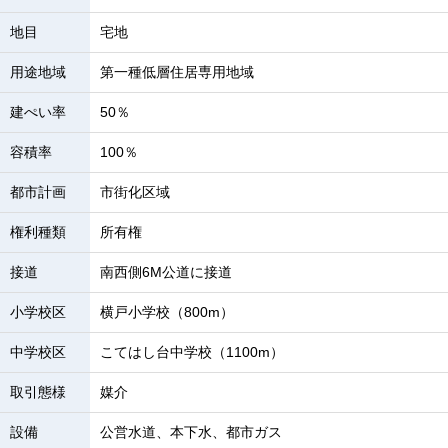
地目
宅地
用途地域
第一種低層住居専用地域
建ぺい率
50％
容積率
100％
都市計画
市街化区域
権利種類
所有権
接道
南西側6M公道に接道
小学校区
横戸小学校（800m）
中学校区
こてはし台中学校（1100m）
取引態様
媒介
設備
公営水道、本下水、都市ガス