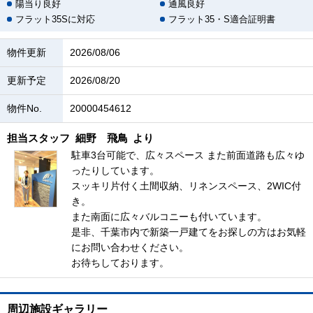
陽当り良好
通風良好
フラット35Sに対応
フラット35・S適合証明書
物件更新
2026/08/06
更新予定
2026/08/20
物件No.
20000454612
担当スタッフ
細野 飛鳥
より
駐車3台可能で、広々スペース また前面道路も広々ゆ
ったりしています。
スッキリ片付く土間収納、リネンスペース、2WIC付
き。
また南面に広々バルコニーも付いています。
是非、千葉市内で新築一戸建てをお探しの方はお気軽
にお問い合わせください。
お待ちしております。
周辺施設ギャラリー