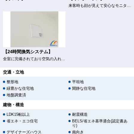
来客時も顔が見えて安心なモニター付きインターホン
【24時間換気システム】
全室に完備されており空気の入れ替えもバッチリ♪
交通・立地
整形地
平坦地
緑豊かな住宅地
閑静な住宅地
地盤調査済
建物・構造
LDK15帖以上
耐震構造
省エネ・エコ住宅
BELS/省エネ基準適合(認定書あ
り)
デザイナーズハウス
南向き