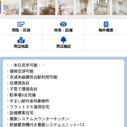
間取・区画
特長・設備
物件概要
周辺地図
周辺施設
・・本日見学可能・・
・価格交渉可能
・京成本線勝田台駅利用可能
・住環境良好
・子育て環境良好
・駐車場3台完備
・すまい給付金対象物件
・フラット３５適用住宅
・設備豊富住宅
・最新システムカウンターキッチン
・乾燥暖房機付き最新システムユニットバス