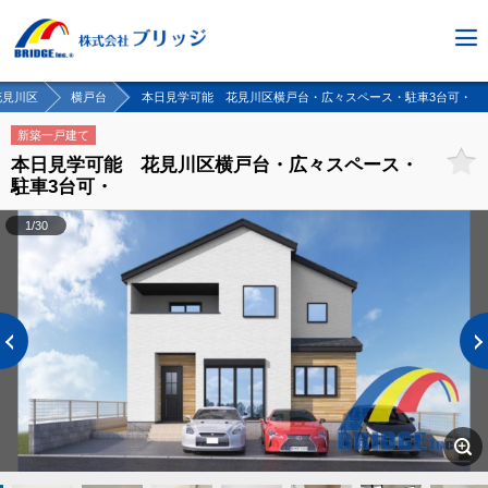
花見川区
横戸台
本日見学可能 花見川区横戸台・広々スペース・駐車3台可・
新築一戸建て
本日見学可能 花見川区横戸台・広々スペース・
駐車3台可・
1/30