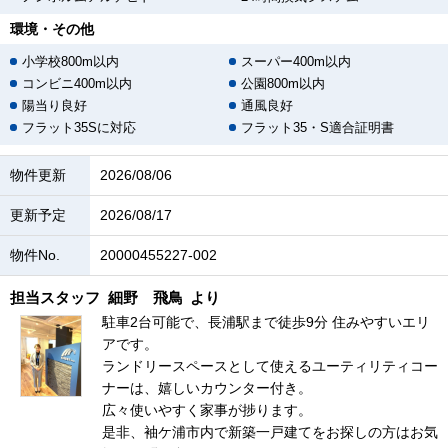
環境・その他
小学校800m以内
スーパー400m以内
コンビニ400m以内
公園800m以内
陽当り良好
通風良好
フラット35Sに対応
フラット35・S適合証明書
物件更新
2026/08/06
更新予定
2026/08/17
物件No.
20000455227-002
担当スタッフ
細野 飛鳥
より
駐車2台可能で、長浦駅まで徒歩9分 住みやすいエリ
アです。
ランドリースペースとして使えるユーティリティコー
ナーは、嬉しいカウンター付き。
広々使いやすく家事が捗ります。
是非、袖ケ浦市内で新築一戸建てをお探しの方はお気