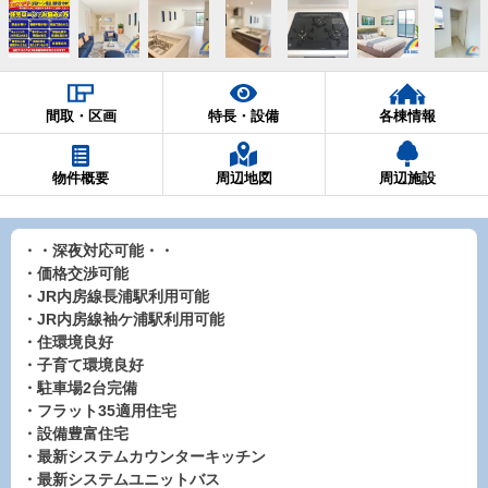
間取・区画
特長・設備
各棟情報
物件概要
周辺地図
周辺施設
・・深夜対応可能・・
・価格交渉可能
・JR内房線長浦駅利用可能
・JR内房線袖ケ浦駅利用可能
・住環境良好
・子育て環境良好
・駐車場2台完備
・フラット35適用住宅
・設備豊富住宅
・最新システムカウンターキッチン
・最新システムユニットバス