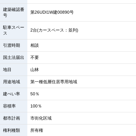
建築確認番
第26UDI1W建00890号
号
駐車スペー
2台(カースペース：並列)
ス
引渡時期
相談
国土法届出
不要
地目
山林
用途地域
第一種低層住居専用地域
建ぺい率
50％
容積率
100％
都市計画
市街化区域
権利種類
所有権