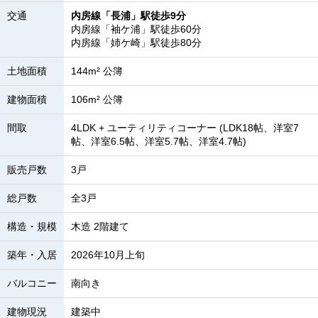
交通
内房線「長浦」駅徒歩9分
内房線「袖ケ浦」駅徒歩60分
内房線「姉ケ崎」駅徒歩80分
土地面積
144m² 公簿
建物面積
106m² 公簿
間取
4LDK + ユーティリティコーナー (LDK18帖、洋室7
帖、洋室6.5帖、洋室5.7帖、洋室4.7帖)
販売戸数
3戸
総戸数
全3戸
構造・規模
木造 2階建て
築年・入居
2026年10月上旬
バルコニー
南向き
建物現況
建築中