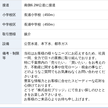
接道
南側6.2M公道に接道
小学校区
長浦小学校（450m）
中学校区
長浦中学校（450m）
取引態様
媒介
設備
公営水道、本下水、都市ガス
備考・制限
当社はお客様の様々なニーズにお応えするため、社員
等
一同、全力で日々の業務に取り組んでおります。
特に千葉県内の「売りたい」「買いたい」をお考えの
方、不動産に関する事や住宅ローン・税金の事など、
どのようなご質問でもお気兼ねなくお問い合わせくだ
さいませ。
豊富な情報力とお客様に合せたスピーディーな応対を
心掛けております。
どうぞ『株式会社ブリッジ』にて住まい探しのひとと
きをお楽しみ下さいませ。
お客様のご来店心よりお待ち申し上げます。