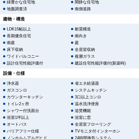
緑豊かな住宅地
閑静な住宅地
地盤調査済
南側道路
建物・構造
LDK15帖以上
耐震構造
長期優良住宅
南向き
南庭
庭
床下収納
全居室収納
ワイドバルコニー
複層ガラス
設計住宅性能評価付
建設住宅性能評価付(新築時)
設備・仕様
浄水器
省エネ給湯器
ガスコンロ
システムキッチン
カウンターキッチン
3口以上コンロ
トイレ2ヶ所
温水洗浄便座
シャワー付洗面台
追焚機能
浴室1坪以上
浴室に窓
オートバス
全居室フローリング
バリアフリー仕様
TVモニタ付インターホン
ノンホルムアルデヒド
24時間換気システム