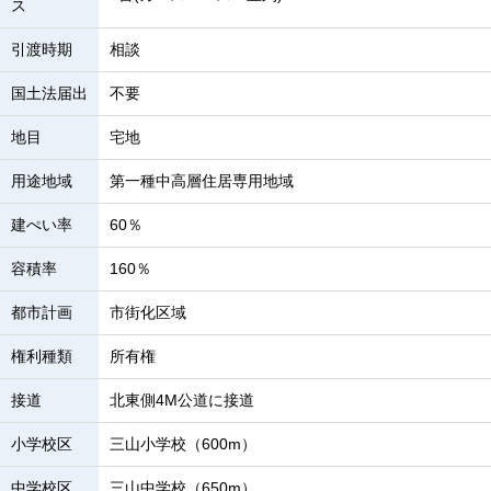
ス
引渡時期
相談
国土法届出
不要
地目
宅地
用途地域
第一種中高層住居専用地域
建ぺい率
60％
容積率
160％
都市計画
市街化区域
権利種類
所有権
接道
北東側4M公道に接道
小学校区
三山小学校（600m）
中学校区
三山中学校（650m）