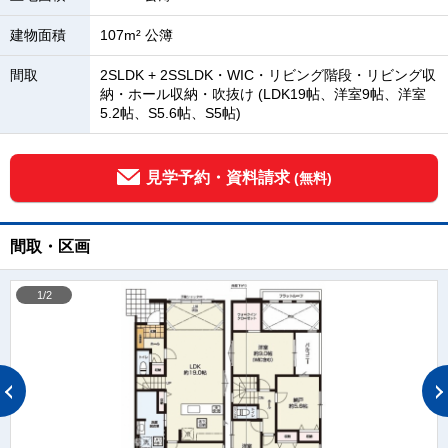
建物面積
107m² 公簿
間取
2SLDK + 2SSLDK・WIC・リビング階段・リビング収
納・ホール収納・吹抜け (LDK19帖、洋室9帖、洋室
5.2帖、S5.6帖、S5帖)
見学予約・資料請求
(無料)
間取・区画
1/2