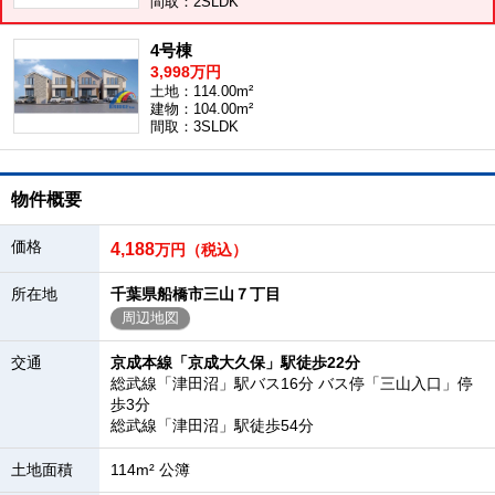
間取：2SLDK
4号棟
3,998万円
土地：114.00m²
建物：104.00m²
間取：3SLDK
物件概要
価格
4,188
万円（税込）
所在地
千葉県船橋市三山７丁目
周辺地図
交通
京成本線「京成大久保」駅徒歩22分
総武線「津田沼」駅バス16分 バス停「三山入口」停
歩3分
総武線「津田沼」駅徒歩54分
土地面積
114m² 公簿