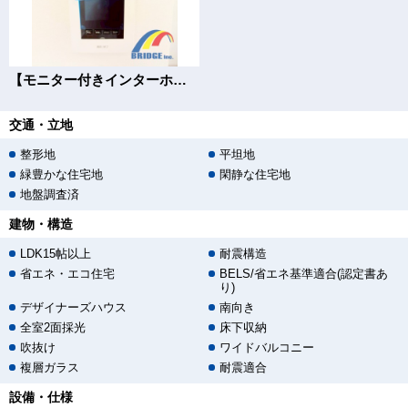
【モニター付きインターホン】
交通・立地
整形地
平坦地
緑豊かな住宅地
閑静な住宅地
地盤調査済
建物・構造
LDK15帖以上
耐震構造
省エネ・エコ住宅
BELS/省エネ基準適合(認定書あ
り)
デザイナーズハウス
南向き
全室2面採光
床下収納
吹抜け
ワイドバルコニー
複層ガラス
耐震適合
設備・仕様