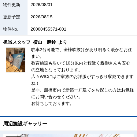
物件更新
2026/08/01
更新予定
2026/08/15
物件No.
20000455371-001
担当スタッフ
横山 麻鈴
より
駐車2台可能で、全棟吹抜けがあり明るく暖かなお住
まい。
教育施設も歩いて10分以内と程近く親御さんも安心
の立地となっております。
広々WICにはご家族のお洋服がすっきり収納できます
ね！
是非、船橋市内で新築一戸建てをお探しの方はお気軽
にお問い合わせください。
お待ちしております。
周辺施設ギャラリー