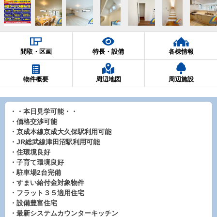
間取・区画
特長・設備
各棟情報
物件概要
周辺地図
周辺施設
・・本日見学可能・・
・価格交渉可能
・京成本線京成大久保駅利用可能
・JR総武線津田沼駅利用可能
・住環境良好
・子育て環境良好
・駐車場2台完備
・すまい給付金対象物件
・フラット３５適用住宅
・設備豊富住宅
・最新システムカウンターキッチン