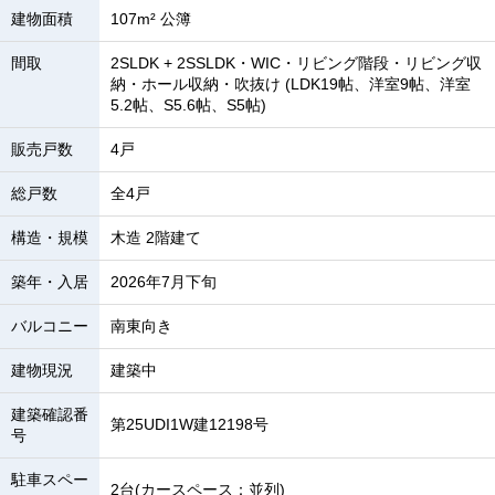
建物面積
107m² 公簿
間取
2SLDK + 2SSLDK・WIC・リビング階段・リビング収
納・ホール収納・吹抜け (LDK19帖、洋室9帖、洋室
5.2帖、S5.6帖、S5帖)
販売戸数
4戸
総戸数
全4戸
構造・規模
木造 2階建て
築年・入居
2026年7月下旬
バルコニー
南東向き
建物現況
建築中
建築確認番
第25UDI1W建12198号
号
駐車スペー
2台(カースペース：並列)