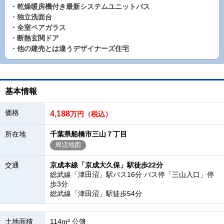
・乾燥暖房機付き最新システムユニットバス
・独立洗面台
・全室ペアガラス
・断熱玄関ドア
・他の建売とは違うデザイナーズ住宅
基本情報
価格
4,188
万円（税込）
所在地
千葉県船橋市三山７丁目
周辺地図
交通
京成本線「京成大久保」駅徒歩22分
総武線「津田沼」駅バス16分 バス停「三山入口」停
歩3分
総武線「津田沼」駅徒歩54分
土地面積
114m² 公簿