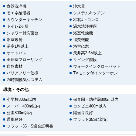
食器洗浄機
浄水器
省エネ給湯器
システムキッチン
カウンターキッチン
3口以上コンロ
トイレ2ヶ所
温水洗浄便座
シャワー付洗面台
浴室乾燥機
浴室暖房
追焚機能
浴室1坪以上
浴室に窓
オートバス
天井高2.5M以上
全居室フローリング
リビング階段
自然素材
ウォークインクローゼット
バリアフリー仕様
TVモニタ付インターホン
24時間換気システム
環境・その他
小学校800m以内
保育園・幼稚園800m以内
スーパー400m以内
コンビニ400m以内
公園800m以内
陽当り良好
通風良好
フラット35Sに対応
フラット35・S適合証明書