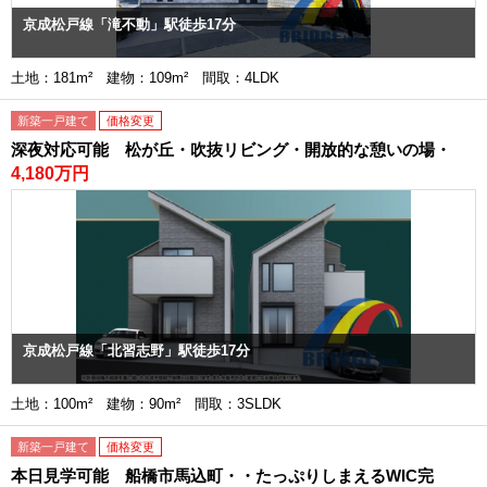
京成松戸線「滝不動」駅徒歩17分
土地：181m² 建物：109m² 間取：4LDK
新築一戸建て
価格変更
深夜対応可能 松が丘・吹抜リビング・開放的な憩いの場・
4,180万円
京成松戸線「北習志野」駅徒歩17分
土地：100m² 建物：90m² 間取：3SLDK
新築一戸建て
価格変更
本日見学可能 船橋市馬込町・・たっぷりしまえるWIC完