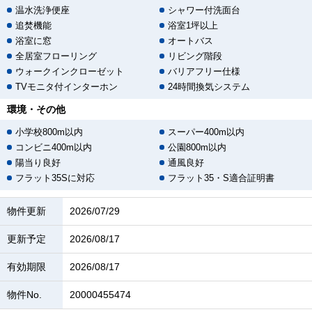
温水洗浄便座
シャワー付洗面台
追焚機能
浴室1坪以上
浴室に窓
オートバス
全居室フローリング
リビング階段
ウォークインクローゼット
バリアフリー仕様
TVモニタ付インターホン
24時間換気システム
環境・その他
小学校800m以内
スーパー400m以内
コンビニ400m以内
公園800m以内
陽当り良好
通風良好
フラット35Sに対応
フラット35・S適合証明書
物件更新
2026/07/29
更新予定
2026/08/17
有効期限
2026/08/17
物件No.
20000455474