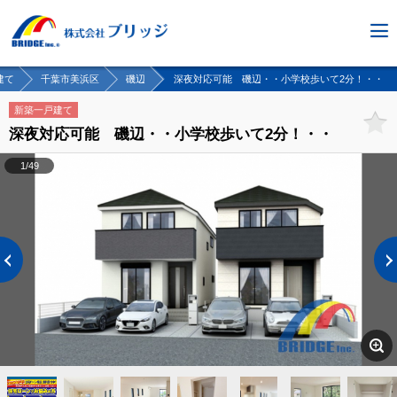
建て
千葉市美浜区
磯辺
深夜対応可能 磯辺・・小学校歩いて2分！・・
新築一戸建て
深夜対応可能 磯辺・・小学校歩いて2分！・・
1/49