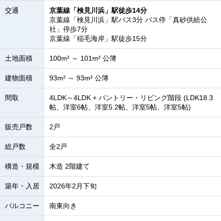
交通
京葉線「検見川浜」駅徒歩14分
京葉線「検見川浜」駅バス3分 バス停「真砂供給公
社」停歩7分
京葉線「稲毛海岸」駅徒歩15分
土地面積
100m² ～ 101m² 公簿
建物面積
93m² ～ 93m² 公簿
間取
4LDK～4LDK + パントリー・リビング階段 (LDK18.3
帖、洋室6帖、洋室5.2帖、洋室5帖、洋室5帖)
販売戸数
2戸
総戸数
全2戸
構造・規模
木造 2階建て
築年・入居
2026年2月下旬
バルコニー
南東向き