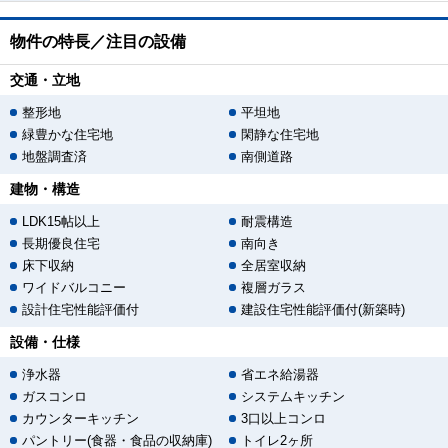
物件の特長／注目の設備
交通・立地
整形地
平坦地
緑豊かな住宅地
閑静な住宅地
地盤調査済
南側道路
建物・構造
LDK15帖以上
耐震構造
長期優良住宅
南向き
床下収納
全居室収納
ワイドバルコニー
複層ガラス
設計住宅性能評価付
建設住宅性能評価付(新築時)
設備・仕様
浄水器
省エネ給湯器
ガスコンロ
システムキッチン
カウンターキッチン
3口以上コンロ
パントリー(食器・食品の収納庫)
トイレ2ヶ所