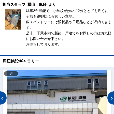
担当スタッフ
横山 麻鈴
より
駐車2台可能で、小学校が歩いて2分ととても近くお
子様も親御様にも嬉しい立地。
広々パントリーには消耗品や日用品などが収納できま
す。
是非、千葉市内で新築一戸建てをお探しの方はお気軽
にお問い合わせ下さい。
お待ちしております。
周辺施設ギャラリー
1/4