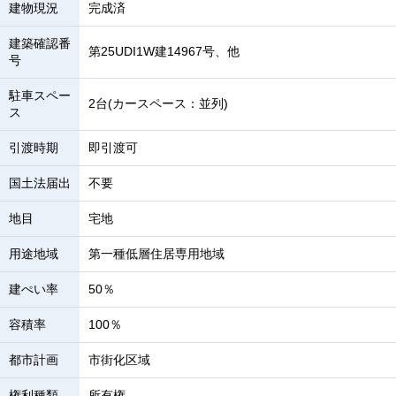
建物現況
完成済
建築確認番
第25UDI1W建14967号、他
号
駐車スペー
2台(カースペース：並列)
ス
引渡時期
即引渡可
国土法届出
不要
地目
宅地
用途地域
第一種低層住居専用地域
建ぺい率
50％
容積率
100％
都市計画
市街化区域
権利種類
所有権