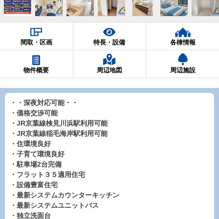
間取・区画
特長・設備
各棟情報
物件概要
周辺地図
周辺施設
・・深夜対応可能・・
・価格交渉可能
・JR京葉線検見川浜駅利用可能
・JR京葉線稲毛海岸駅利用可能
・住環境良好
・子育て環境良好
・駐車場2台完備
・フラット３５適用住宅
・設備豊富住宅
・最新システムカウンターキッチン
・最新システムユニットバス
・独立洗面台