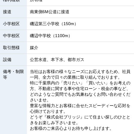
接道
南東側6M公道に接道
小学校区
磯辺第三小学校（150m）
中学校区
磯辺中学校（1100m）
取引態様
媒介
設備
公営水道、本下水、都市ガス
備考・制限
当社はお客様の様々なニーズにお応えするため、社員
等
一同、全力で日々の業務に取り組んでおります。
特に千葉県内の「売りたい」「買いたい」をお考えの
方、不動産に関する事や住宅ローン・税金の事など、
どのようなご質問でもお気兼ねなくお問い合わせくだ
さいませ。
豊富な情報力とお客様に合せたスピーディーな応対を
心掛けております。
どうぞ『株式会社ブリッジ』にて住まい探しのひとと
きをお楽しみ下さいませ。
お客様のご来店心よりお待ち申し上げます。