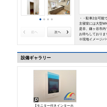
・・駐車2台可能
主寝室には大型W
是非、鎌ヶ谷市内
お待ちしておりま
※現地イメージパ
設備ギャラリー
【モニター付きインターホ