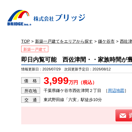
TOP
新築一戸建てをエリアから探す
鎌ケ谷市
西佐
新築一戸建て
即日内覧可能 西佐津間・・家族時間が
情報更新日：2026/07/29 次回更新予定日：2026/08/12
3,999
価 格
万円（税込）
千葉県鎌ケ谷市西佐津間２丁目
［
周辺地図
］
所在地
東武野田線「六実」駅徒歩10分
交 通