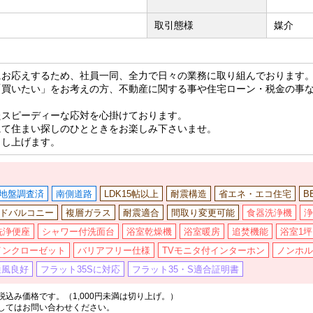
取引態様
媒介
にお応えするため、社員一同、全力で日々の業務に取り組んでおります
「買いたい」をお考えの方、不動産に関する事や住宅ローン・税金の事
たスピーディーな応対を心掛けております。
にて住まい探しのひとときをお楽しみ下さいませ。
申し上げます。
地盤調査済
南側道路
LDK15帖以上
耐震構造
省エネ・エコ住宅
B
ドバルコニー
複層ガラス
耐震適合
間取り変更可能
食器洗浄機
浄
洗浄便座
シャワー付洗面台
浴室乾燥機
浴室暖房
追焚機能
浴室1
インクローゼット
バリアフリー仕様
TVモニタ付インターホン
ノンホル
通風良好
フラット35Sに対応
フラット35・S適合証明書
込み価格です。（1,000円未満は切り上げ。）
してはお問い合わせください。