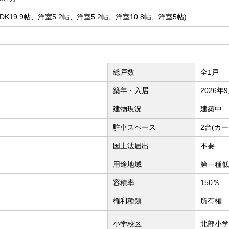
LDK19.9帖、洋室5.2帖、洋室5.2帖、洋室10.8帖、洋室5帖)
総戸数
全1戸
築年・入居
2026年
建物現況
建築中
駐車スペース
2台(カ
国土法届出
不要
用途地域
第一種低
容積率
150％
権利種類
所有権
小学校区
北部小学