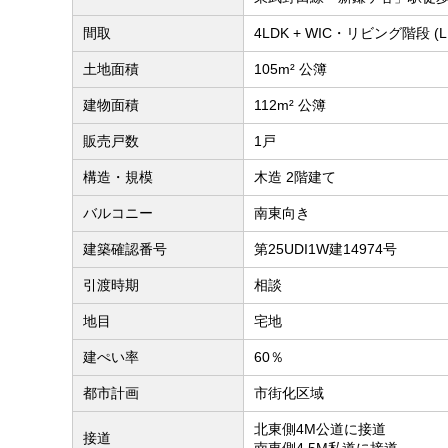
間取
4LDK + WIC・リビング階段 (
土地面積
105m² 公簿
建物面積
112m² 公簿
販売戸数
1戸
構造・規模
木造 2階建て
バルコニー
南東向き
建築確認番号
第25UDI1W建14974号
引渡時期
相談
地目
宅地
建ぺい率
60％
都市計画
市街化区域
北東側4M公道に接道
接道
南東側4.5M私道に接道