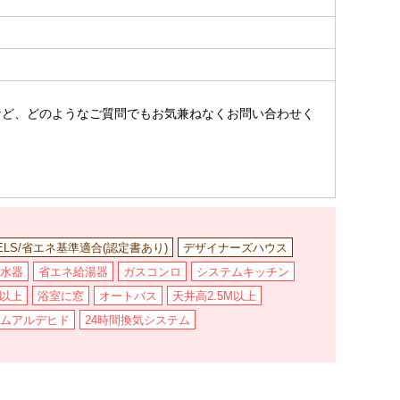
。
など、どのようなご質問でもお気兼ねなくお問い合わせく
ELS/省エネ基準適合(認定書あり)
デザイナーズハウス
水器
省エネ給湯器
ガスコンロ
システムキッチン
坪以上
浴室に窓
オートバス
天井高2.5M以上
ムアルデヒド
24時間換気システム