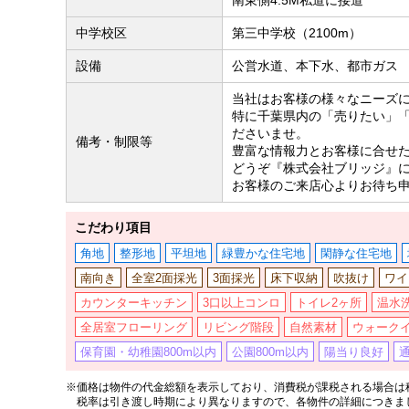
中学校区
第三中学校（2100m）
設備
公営水道、本下水、都市ガス
当社はお客様の様々なニーズ
特に千葉県内の「売りたい」
ださいませ。
備考・制限等
豊富な情報力とお客様に合せ
どうぞ『株式会社ブリッジ』
お客様のご来店心よりお待ち
こだわり項目
角地
整形地
平坦地
緑豊かな住宅地
閑静な住宅地
南向き
全室2面採光
3面採光
床下収納
吹抜け
ワイ
カウンターキッチン
3口以上コンロ
トイレ2ヶ所
温水
全居室フローリング
リビング階段
自然素材
ウォーク
保育園・幼稚園800m以内
公園800m以内
陽当り良好
※価格は物件の代金総額を表示しており、消費税が課税される場合は税
税率は引き渡し時期により異なりますので、各物件の詳細につきま