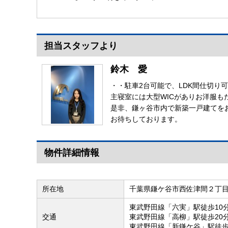
ン】
担当スタッフより
鈴木 愛
・・駐車2台可能で、LDK間仕切り
主寝室には大型WICがありお洋服も
是非、鎌ヶ谷市内で新築一戸建てを
お待ちしております。
物件詳細情報
所在地
千葉県鎌ケ谷市西佐津間２丁
東武野田線「六実」駅徒歩10
交通
東武野田線「高柳」駅徒歩20
東武野田線「新鎌ケ谷」駅徒歩