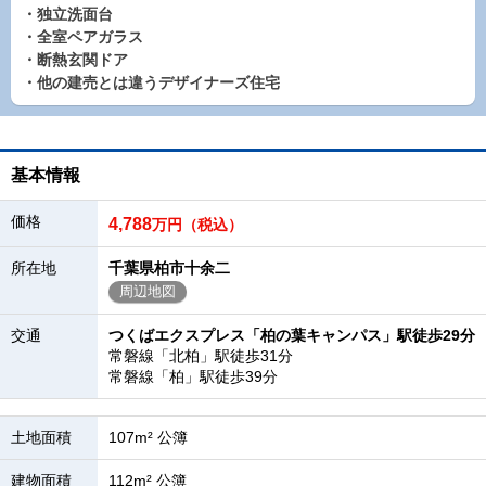
・独立洗面台
・全室ペアガラス
・断熱玄関ドア
・他の建売とは違うデザイナーズ住宅
基本情報
価格
4,788
万円（税込）
所在地
千葉県柏市十余二
周辺地図
交通
つくばエクスプレス「柏の葉キャンパス」駅徒歩29分
常磐線「北柏」駅徒歩31分
常磐線「柏」駅徒歩39分
土地面積
107m² 公簿
建物面積
112m² 公簿