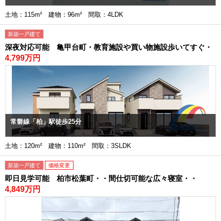
土地：115m² 建物：96m² 間取：4LDK
新築一戸建て
深夜対応可能 亀甲台町・教育施設や買い物施設歩いてすぐ・
4,799万円
常磐線「柏」駅徒歩25分
土地：120m² 建物：110m² 間取：3SLDK
新築一戸建て
価格変更
即日見学可能 柏市松葉町・・間仕切可能な広々寝室・・
4,849万円