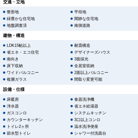
交通・立地
整形地
平坦地
緑豊かな住宅地
閑静な住宅地
地盤調査済
南側道路
建物・構造
LDK15帖以上
耐震構造
省エネ・エコ住宅
デザイナーズハウス
南向き
3面採光
床下収納
全居室収納
ワイドバルコニー
2面以上バルコニー
複層ガラス
間取り変更可能
設備・仕様
床暖房
食器洗浄機
浄水器
省エネ給湯器
ガスコンロ
システムキッチン
カウンターキッチン
3口以上コンロ
トイレ2ヶ所
温水洗浄便座
節水型トイレ
シャワー付洗面台