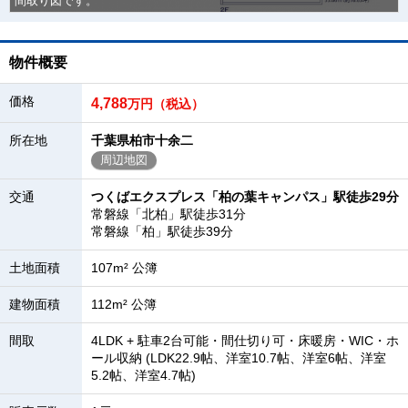
間取り図です。
物件概要
価格
4,788
万円（税込）
所在地
千葉県柏市十余二
周辺地図
交通
つくばエクスプレス「柏の葉キャンパス」駅徒歩29分
常磐線「北柏」駅徒歩31分
常磐線「柏」駅徒歩39分
土地面積
107m² 公簿
建物面積
112m² 公簿
間取
4LDK + 駐車2台可能・間仕切り可・床暖房・WIC・ホ
ール収納 (LDK22.9帖、洋室10.7帖、洋室6帖、洋室
5.2帖、洋室4.7帖)