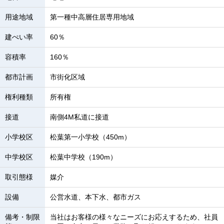
用途地域
第一種中高層住居専用地域
建ぺい率
60％
容積率
160％
都市計画
市街化区域
権利種類
所有権
接道
南側4M私道に接道
小学校区
松葉第一小学校（450m）
中学校区
松葉中学校（190m）
取引態様
媒介
設備
公営水道、本下水、都市ガス
備考・制限
当社はお客様の様々なニーズにお応えするため、社員