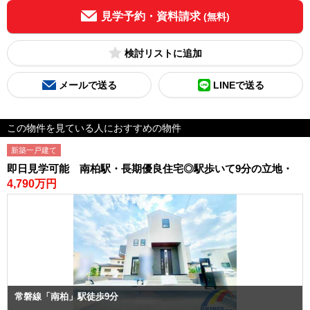
見学予約・資料請求
(無料)
検討リスト
メールで送る
LINEで送る
この物件を見ている人におすすめの物件
新築一戸建て
即日見学可能 南柏駅・長期優良住宅◎駅歩いて9分の立地・
4,790万円
常磐線「南柏」駅徒歩9分