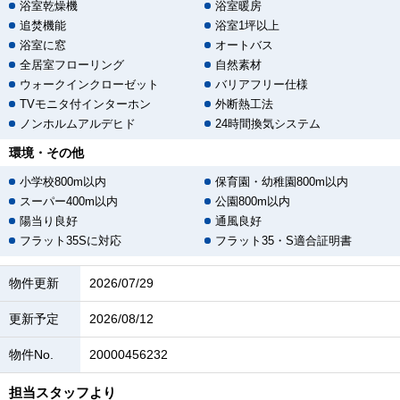
浴室乾燥機
浴室暖房
追焚機能
浴室1坪以上
浴室に窓
オートバス
全居室フローリング
自然素材
ウォークインクローゼット
バリアフリー仕様
TVモニタ付インターホン
外断熱工法
ノンホルムアルデヒド
24時間換気システム
環境・その他
小学校800m以内
保育園・幼稚園800m以内
スーパー400m以内
公園800m以内
陽当り良好
通風良好
フラット35Sに対応
フラット35・S適合証明書
物件更新
2026/07/29
更新予定
2026/08/12
物件No.
20000456232
担当スタッフより