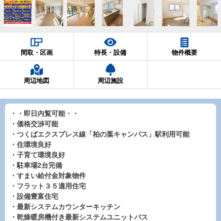
間取・区画
特長・設備
物件概要
周辺地図
周辺施設
・・即日内覧可能・・
・価格交渉可能
・つくばエクスプレス線「柏の葉キャンパス」駅利用可能
・住環境良好
・子育て環境良好
・駐車場2台完備
・すまい給付金対象物件
・フラット３５適用住宅
・設備豊富住宅
・最新システムカウンターキッチン
・乾燥暖房機付き最新システムユニットバス