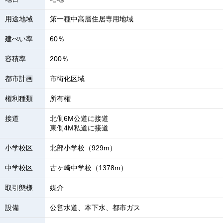
用途地域
第一種中高層住居専用地域
建ぺい率
60％
容積率
200％
都市計画
市街化区域
権利種類
所有権
接道
北側6M公道に接道
東側4M私道に接道
小学校区
北部小学校（929m）
中学校区
古ヶ崎中学校（1378m）
取引態様
媒介
設備
公営水道、本下水、都市ガス