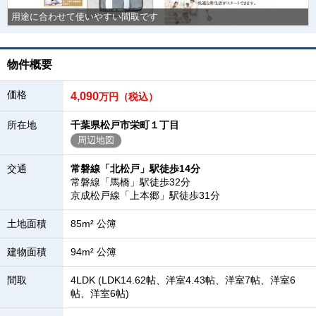
用途に合わせて使いやすい間取です
物件概要
価格
4,090
万円（税込）
所在地
千葉県松戸市栄町１丁目
周辺地図
交通
常磐線「北松戸」駅徒歩14分
常磐線「馬橋」駅徒歩32分
京成松戸線「上本郷」駅徒歩31分
土地面積
85m² 公簿
建物面積
94m² 公簿
間取
4LDK (LDK14.62帖、洋室4.43帖、洋室7帖、洋室6
帖、洋室6帖)