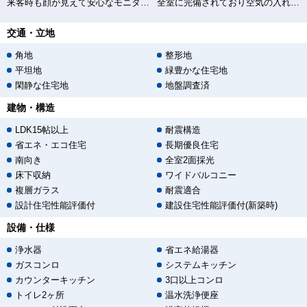
来客時も顔が見えて安心なモニター付きインターホン
全室に完備されており空気の入れ替えもバッチリ♪
交通・立地
角地
整形地
平坦地
緑豊かな住宅地
閑静な住宅地
地盤調査済
建物・構造
LDK15帖以上
耐震構造
省エネ・エコ住宅
長期優良住宅
南向き
全室2面採光
床下収納
ワイドバルコニー
複層ガラス
耐震適合
設計住宅性能評価付
建設住宅性能評価付(新築時)
設備・仕様
浄水器
省エネ給湯器
ガスコンロ
システムキッチン
カウンターキッチン
3口以上コンロ
トイレ2ヶ所
温水洗浄便座