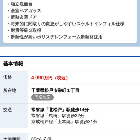
・独立洗面台
・全室ペアガラス
・断熱玄関ドア
・将来的に間取りの変更がしやすいスケルトインフィル仕様
・耐震等級３取得
・断熱性が高いポリスチレンフォーム断熱材採用
基本情報
価格
4,090
万円（税込）
所在地
千葉県松戸市栄町１丁目
周辺地図
交通
常磐線「北松戸」駅徒歩14分
常磐線「馬橋」駅徒歩32分
京成松戸線「上本郷」駅徒歩31分
土地面積
85m² 公簿