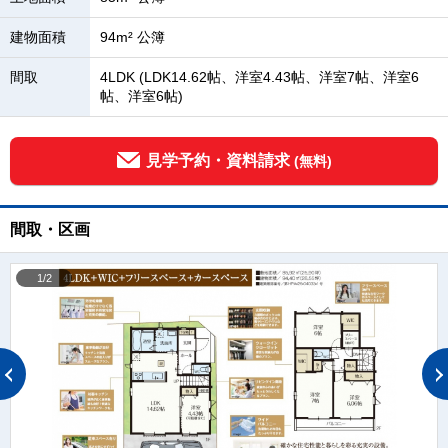
建物面積
94m² 公簿
間取
4LDK (LDK14.62帖、洋室4.43帖、洋室7帖、洋室6
帖、洋室6帖)
見学予約・資料請求
(無料)
間取・区画
1/2