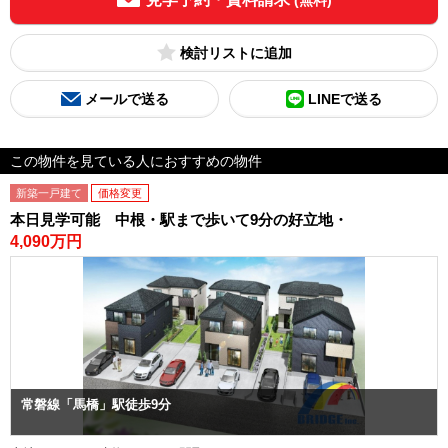
(無料)
検討リスト
メールで送る
LINEで送る
この物件を見ている人におすすめの物件
新築一戸建て
価格変更
本日見学可能 中根・駅まで歩いて9分の好立地・
4,090万円
常磐線「馬橋」駅徒歩9分