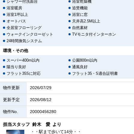
シャワー付洗面台
浴室乾燥機
浴室暖房
追焚機能
浴室1坪以上
浴室に窓
オートバス
天井高2.5M以上
全居室フローリング
自然素材
ウォークインクローゼット
TVモニタ付インターホン
24時間換気システム
環境・その他
スーパー400m以内
公園800m以内
陽当り良好
通風良好
フラット35Sに対応
フラット35・S適合証明書
物件更新
2026/07/29
更新予定
2026/08/12
物件No.
20000456280
担当スタッフ
鈴木 愛
より
・・駅まで歩いて14分・・