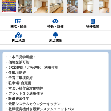
間取・区画
特長・設備
物件概要
周辺地図
周辺施設
・・本日見学可能・・
・価格交渉可能
・JR常磐線「北松戸駅」利用可能
・住環境良好
・子育て環境良好
・駐車場1台完備
・すまい給付金対象物件
・フラット３５適用住宅
・設備豊富住宅
・最新システムカウンターキッチン
・乾燥暖房機付き最新システムユニットバス