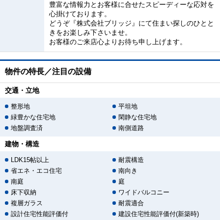
豊富な情報力とお客様に合せたスピーディーな応対を
心掛けております。
どうぞ『株式会社ブリッジ』にて住まい探しのひとと
きをお楽しみ下さいませ。
お客様のご来店心よりお待ち申し上げます。
物件の特長／注目の設備
交通・立地
整形地
平坦地
緑豊かな住宅地
閑静な住宅地
地盤調査済
南側道路
建物・構造
LDK15帖以上
耐震構造
省エネ・エコ住宅
南向き
南庭
庭
床下収納
ワイドバルコニー
複層ガラス
耐震適合
設計住宅性能評価付
建設住宅性能評価付(新築時)