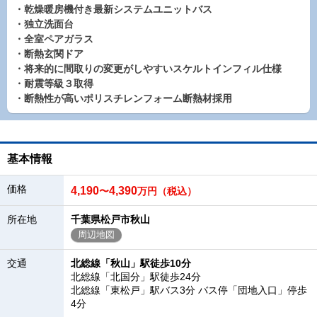
・乾燥暖房機付き最新システムユニットバス
・独立洗面台
・全室ペアガラス
・断熱玄関ドア
・将来的に間取りの変更がしやすいスケルトインフィル仕様
・耐震等級３取得
・断熱性が高いポリスチレンフォーム断熱材採用
基本情報
価格
4,190
4,390
〜
万円（税込）
所在地
千葉県松戸市秋山
周辺地図
交通
北総線「秋山」駅徒歩10分
北総線「北国分」駅徒歩24分
北総線「東松戸」駅バス3分 バス停「団地入口」停歩
4分