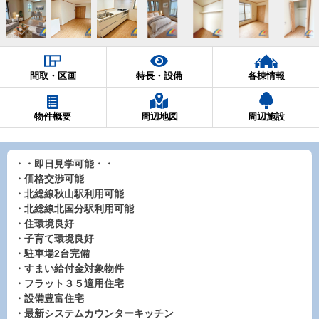
間取・区画
特長・設備
各棟情報
物件概要
周辺地図
周辺施設
・・即日見学可能・・
・価格交渉可能
・北総線秋山駅利用可能
・北総線北国分駅利用可能
・住環境良好
・子育て環境良好
・駐車場2台完備
・すまい給付金対象物件
・フラット３５適用住宅
・設備豊富住宅
・最新システムカウンターキッチン