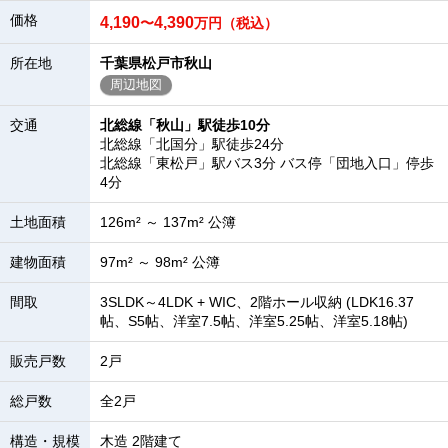
価格
4,190
4,390
〜
万円（税込）
所在地
千葉県松戸市秋山
周辺地図
交通
北総線「秋山」駅徒歩10分
北総線「北国分」駅徒歩24分
北総線「東松戸」駅バス3分 バス停「団地入口」停歩
4分
土地面積
126m² ～ 137m² 公簿
建物面積
97m² ～ 98m² 公簿
間取
3SLDK～4LDK + WIC、2階ホール収納 (LDK16.37
帖、S5帖、洋室7.5帖、洋室5.25帖、洋室5.18帖)
販売戸数
2戸
総戸数
全2戸
構造・規模
木造 2階建て