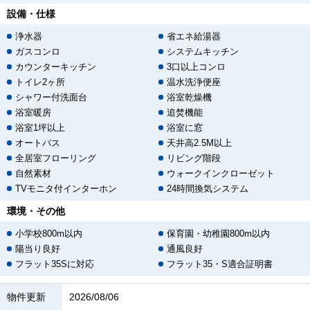
設備・仕様
浄水器
省エネ給湯器
ガスコンロ
システムキッチン
カウンターキッチン
3口以上コンロ
トイレ2ヶ所
温水洗浄便座
シャワー付洗面台
浴室乾燥機
浴室暖房
追焚機能
浴室1坪以上
浴室に窓
オートバス
天井高2.5M以上
全居室フローリング
リビング階段
自然素材
ウォークインクローゼット
TVモニタ付インターホン
24時間換気システム
環境・その他
小学校800m以内
保育園・幼稚園800m以内
陽当り良好
通風良好
フラット35Sに対応
フラット35・S適合証明書
物件更新
2026/08/06