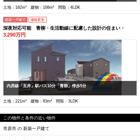
土地：182m² 建物：108m² 間取：4LDK
新築一戸建て
価格変更
深夜対応可能 青柳・生活動線に配慮した設計の住まい・
3,290万円
内房線「五井」駅バス10分「青柳」停歩5分
土地：221m² 建物：83m² 間取：3LDK
この物件と条件の近い物件
市原市 の 新築一戸建て