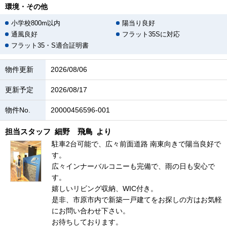
環境・その他
小学校800m以内
陽当り良好
通風良好
フラット35Sに対応
フラット35・S適合証明書
物件更新
2026/08/06
更新予定
2026/08/17
物件No.
20000456596-001
担当スタッフ
細野 飛鳥
より
駐車2台可能で、広々前面道路 南東向きで陽当良好で
す。
広々インナーバルコニーも完備で、雨の日も安心で
す。
嬉しいリビング収納、WIC付き。
是非、市原市内で新築一戸建てをお探しの方はお気軽
にお問い合わせ下さい。
お待ちしております。