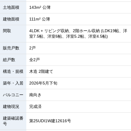
土地面積
143m² 公簿
建物面積
111m² 公簿
間取
4LDK + リビング収納、2階ホール収納 (LDK19帖、洋
室7.5帖、洋室6帖、洋室5.2帖、洋室4.5帖)
販売戸数
2戸
総戸数
全2戸
構造・規模
木造 2階建て
築年・入居
2026年5月下旬
バルコニー
南向き
建物現況
完成済
建築確認番
第25UDI1W建12616号
号