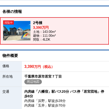
各棟の情報
2号棟
3,390万円
土地：143.00m²
建物：111.00m²
間取：4LDK
物件概要
価格
3,390
万円（税込）
所在地
千葉県市原市若宮７丁目
周辺地図
交通
内房線「八幡宿」駅バス20分 バス停「若宮団地」停
歩8分
内房線「浜野」駅徒歩28分
内房線「五井」駅徒歩70分