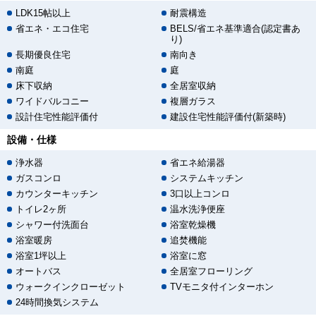
LDK15帖以上
耐震構造
省エネ・エコ住宅
BELS/省エネ基準適合(認定書あ
り)
長期優良住宅
南向き
南庭
庭
床下収納
全居室収納
ワイドバルコニー
複層ガラス
設計住宅性能評価付
建設住宅性能評価付(新築時)
設備・仕様
浄水器
省エネ給湯器
ガスコンロ
システムキッチン
カウンターキッチン
3口以上コンロ
トイレ2ヶ所
温水洗浄便座
シャワー付洗面台
浴室乾燥機
浴室暖房
追焚機能
浴室1坪以上
浴室に窓
オートバス
全居室フローリング
ウォークインクローゼット
TVモニタ付インターホン
24時間換気システム