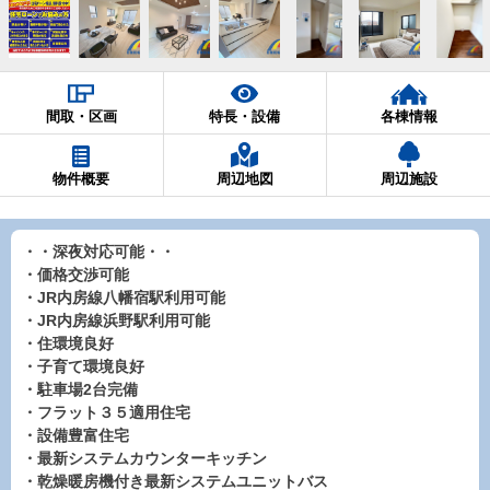
間取・区画
特長・設備
各棟情報
物件概要
周辺地図
周辺施設
・・深夜対応可能・・
・価格交渉可能
・JR内房線八幡宿駅利用可能
・JR内房線浜野駅利用可能
・住環境良好
・子育て環境良好
・駐車場2台完備
・フラット３５適用住宅
・設備豊富住宅
・最新システムカウンターキッチン
・乾燥暖房機付き最新システムユニットバス