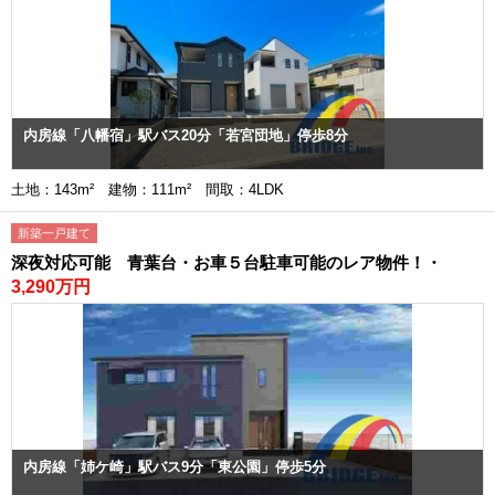
内房線「八幡宿」駅バス20分「若宮団地」停歩8分
土地：143m² 建物：111m² 間取：4LDK
新築一戸建て
深夜対応可能 青葉台・お車５台駐車可能のレア物件！・
3,290万円
内房線「姉ケ崎」駅バス9分「東公園」停歩5分