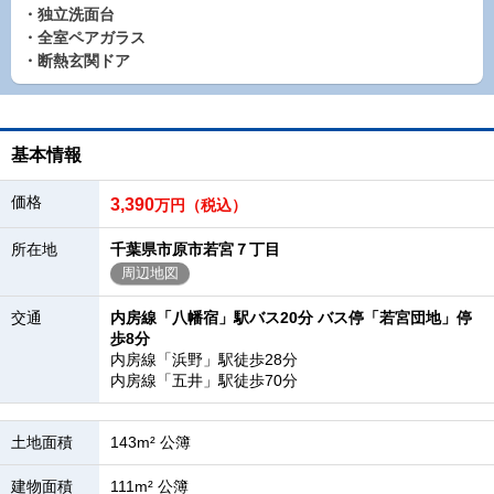
・独立洗面台
・全室ペアガラス
・断熱玄関ドア
基本情報
価格
3,390
万円（税込）
所在地
千葉県市原市若宮７丁目
周辺地図
交通
内房線「八幡宿」駅バス20分 バス停「若宮団地」停
歩8分
内房線「浜野」駅徒歩28分
内房線「五井」駅徒歩70分
土地面積
143m² 公簿
建物面積
111m² 公簿