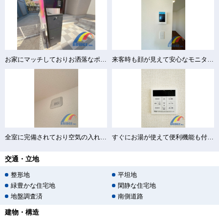
お家にマッチしておりお洒落なポスト
来客時も顔が見えて安心なモニター付きインターホン
全室に完備されており空気の入れ替えもバッチリ♪
すぐにお湯が使えて便利機能も付き給湯器♪
交通・立地
整形地
平坦地
緑豊かな住宅地
閑静な住宅地
地盤調査済
南側道路
建物・構造