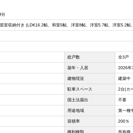
9分
全居室収納付き (LDK16.2帖、和室5帖、洋室8帖、洋室5.7帖、洋室5.2帖
総戸数
全3戸
築年・入居
2026
建物現況
建築中
駐車スペース
2台(カ
国土法届出
不要
用途地域
第一種
容積率
200％
権利種類
所有権