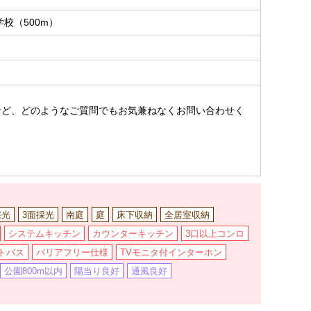
校（500m）
。
など、どのようなご質問でもお気兼ねなくお問い合わせく
採光
3面採光
南庭
庭
床下収納
全居室収納
システムキッチン
カウンターキッチン
3口以上コンロ
トバス
バリアフリー仕様
TVモニタ付インターホン
公園800m以内
陽当り良好
通風良好