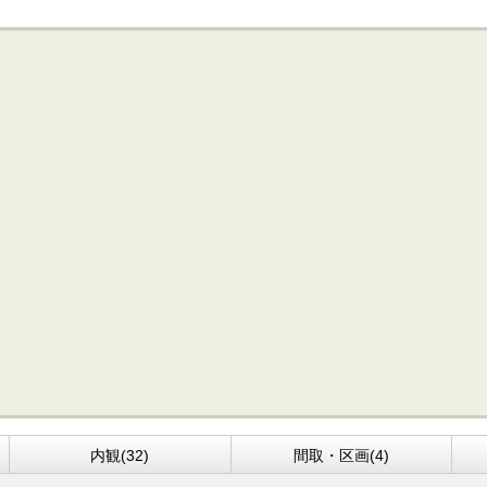
内観(32)
間取・区画(4)