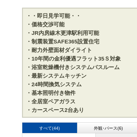
・・即日見学可能・・
・価格交渉可能
・JR内房線木更津駅利用可能
・制震装置SAFE365設置住宅
・耐力外壁面材ダイライト
・10年間の金利優遇フラット35Ｓ対象
・浴室乾燥機付きシステムバスルーム
・最新システムキッチン
・24時間換気システム
・基本照明付き物件
・全居室ペアガラス
・カースペース2台あり
すべて(44)
外観･パース(6)