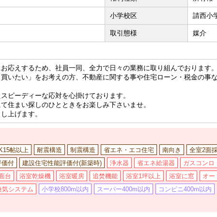
小学校区
請西小学
取引態様
媒介
にお応えするため、社員一同、全力で日々の業務に取り組んでおります
「買いたい」をお考えの方、不動産に関する事や住宅ローン・税金の事
たスピーディーな応対を心掛けております。
にて住まい探しのひとときをお楽しみ下さいませ。
申し上げます。
DK15帖以上
耐震構造
制震構造
省エネ・エコ住宅
南向き
全室2面
評価付
建設住宅性能評価付(新築時)
浄水器
省エネ給湯器
ガスコンロ
面台
浴室乾燥機
浴室暖房
追焚機能
浴室1坪以上
浴室に窓
オー
換気システム
小学校800m以内
スーパー400m以内
コンビニ400m以内