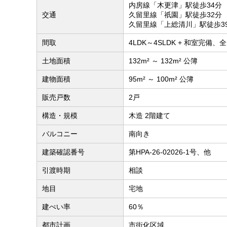
内房線「木更津」駅徒歩34分
交通
久留里線「祇園」駅徒歩32分
久留里線「上総清川」駅徒歩3
間取
4LDK～4SLDK + 和室完備、
土地面積
132m² ～ 132m² 公簿
建物面積
95m² ～ 100m² 公簿
販売戸数
2戸
構造・規模
木造 2階建て
バルコニー
南向き
建築確認番号
第HPA-26-02026-1号、他
引渡時期
相談
地目
宅地
建ぺい率
60％
都市計画
市街化区域