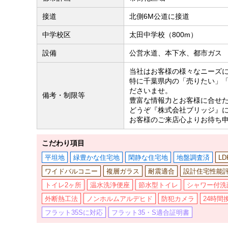
接道
北側6M公道に接道
中学校区
太田中学校（800m）
設備
公営水道、本下水、都市ガス
当社はお客様の様々なニーズ
特に千葉県内の「売りたい」
ださいませ。
備考・制限等
豊富な情報力とお客様に合せ
どうぞ『株式会社ブリッジ』
お客様のご来店心よりお待ち
こだわり項目
平坦地
緑豊かな住宅地
閑静な住宅地
地盤調査済
L
ワイドバルコニー
複層ガラス
耐震適合
設計住宅性能
トイレ2ヶ所
温水洗浄便座
節水型トイレ
シャワー付洗
外断熱工法
ノンホルムアルデヒド
防犯カメラ
24時間
フラット35Sに対応
フラット35・S適合証明書