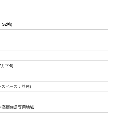
、S2帖)
年7月下旬
ースペース：並列)
中高層住居専用地域