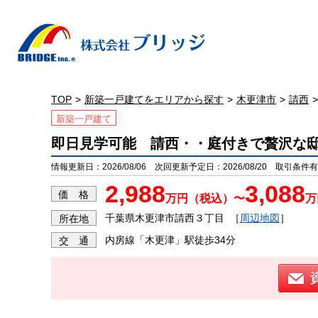
TOP
新築一戸建てをエリアから探す
木更津市
請西
新築一戸建て
即日見学可能 請西・・庭付きで贅沢な
情報更新日：2026/08/06 次回更新予定日：2026/08/20 取引条件有効
2,988
3,088
価 格
万円（税込）〜
万
千葉県木更津市請西３丁目
［
周辺地図
］
所在地
内房線「木更津」駅徒歩34分
交 通