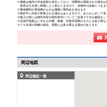
※価格は物件の代金総額を表示しており、消費税が課税される場合は税
税率は引き渡し時期により異なりますので、各物件の詳細につきま
※敷地権利が借地権のものは価格に権利金を含みます。
※制作中に内容が変更される場合もありますので、あらかじめご了承
※購入の前には物件内容や契約条件についてご自身で十分な確認をし
※完成予想図はいずれも外構、植栽、外観等実際のものとは多少異な
※ＣＧ合成の画像の場合、実際とは多少異なる場合があります。
周辺地図
周辺施設一覧