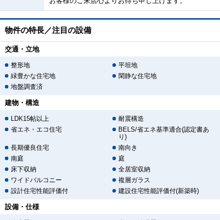
お客様のご来店心よりお待ち申し上げます。
物件の特長／注目の設備
交通・立地
整形地
平坦地
緑豊かな住宅地
閑静な住宅地
地盤調査済
建物・構造
LDK15帖以上
耐震構造
省エネ・エコ住宅
BELS/省エネ基準適合(認定書あ
り)
長期優良住宅
南向き
南庭
庭
床下収納
全居室収納
ワイドバルコニー
複層ガラス
設計住宅性能評価付
建設住宅性能評価付(新築時)
設備・仕様