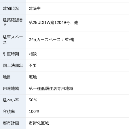
建物現況
建築中
建築確認番
第25UDI1W建12049号、他
号
駐車スペー
2台(カースペース：並列)
ス
引渡時期
相談
国土法届出
不要
地目
宅地
用途地域
第一種低層住居専用地域
建ぺい率
50％
容積率
100％
都市計画
市街化区域