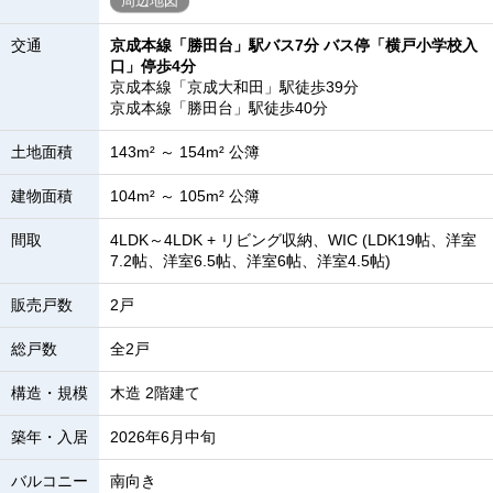
周辺地図
交通
京成本線「勝田台」駅バス7分 バス停「横戸小学校入
口」停歩4分
京成本線「京成大和田」駅徒歩39分
京成本線「勝田台」駅徒歩40分
土地面積
143m² ～ 154m² 公簿
建物面積
104m² ～ 105m² 公簿
間取
4LDK～4LDK + リビング収納、WIC (LDK19帖、洋室
7.2帖、洋室6.5帖、洋室6帖、洋室4.5帖)
販売戸数
2戸
総戸数
全2戸
構造・規模
木造 2階建て
築年・入居
2026年6月中旬
バルコニー
南向き