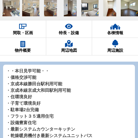
間取・区画
特長・設備
各棟情報
物件概要
周辺地図
周辺施設
・・本日見学可能・・
・価格交渉可能
・京成本線勝田台駅利用可能
・京成本線京成大和田駅利用可能
・住環境良好
・子育て環境良好
・駐車場2台完備
・フラット３５適用住宅
・設備豊富住宅
・最新システムカウンターキッチン
・乾燥暖房機付き最新システムユニットバス