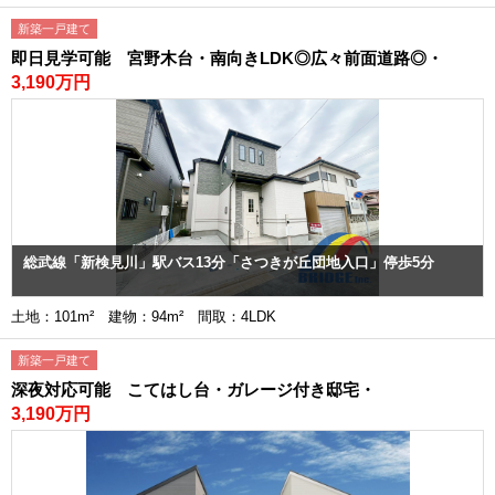
新築一戸建て
即日見学可能 宮野木台・南向きLDK◎広々前面道路◎・
3,190万円
総武線「新検見川」駅バス13分「さつきが丘団地入口」停歩5分
土地：101m² 建物：94m² 間取：4LDK
新築一戸建て
深夜対応可能 こてはし台・ガレージ付き邸宅・
3,190万円