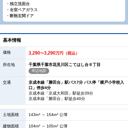
・独立洗面台
・全室ペアガラス
・断熱玄関ドア
基本情報
価格
3,290
3,290
〜
万円（税込）
所在地
千葉県千葉市花見川区こてはし台６丁目
周辺地図
交通
京成本線「勝田台」駅バス7分 バス停「横戸小学校入
口」停歩4分
京成本線「京成大和田」駅徒歩39分
京成本線「勝田台」駅徒歩40分
土地面積
143m² ～ 154m² 公簿
建物面積
104m² ～ 105m² 公簿