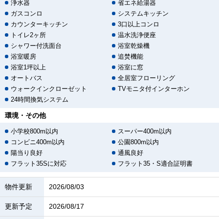
浄水器
省エネ給湯器
ガスコンロ
システムキッチン
カウンターキッチン
3口以上コンロ
トイレ2ヶ所
温水洗浄便座
シャワー付洗面台
浴室乾燥機
浴室暖房
追焚機能
浴室1坪以上
浴室に窓
オートバス
全居室フローリング
ウォークインクローゼット
TVモニタ付インターホン
24時間換気システム
環境・その他
小学校800m以内
スーパー400m以内
コンビニ400m以内
公園800m以内
陽当り良好
通風良好
フラット35Sに対応
フラット35・S適合証明書
物件更新
2026/08/03
更新予定
2026/08/17