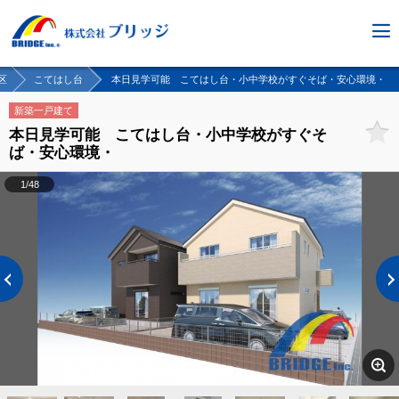
区
こてはし台
本日見学可能 こてはし台・小中学校がすぐそば・安心環境・
新築一戸建て
本日見学可能 こてはし台・小中学校がすぐそ
ば・安心環境・
1/48