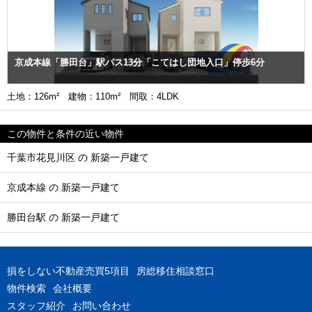
京成本線「勝田台」駅バス13分「こてはし団地入口」停歩6分
土地：126m² 建物：110m² 間取：4LDK
この物件と条件の近い物件
千葉市花見川区 の 新築一戸建て
京成本線 の 新築一戸建て
勝田台駅 の 新築一戸建て
損をしない不動産売買5項目
房総移住相談窓口
物件検索
会社概要
スタッフ紹介
お問い合わせ