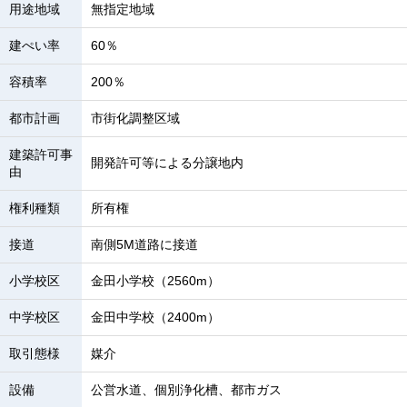
用途地域
無指定地域
建ぺい率
60％
容積率
200％
都市計画
市街化調整区域
建築許可事
開発許可等による分譲地内
由
権利種類
所有権
接道
南側5M道路に接道
小学校区
金田小学校（2560m）
中学校区
金田中学校（2400m）
取引態様
媒介
設備
公営水道、個別浄化槽、都市ガス