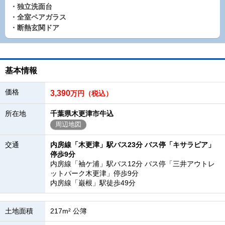
・独立洗面台
・全室ペアガラス
・断熱玄関ドア
基本情報
価格
3,390
万円（税込）
所在地
千葉県木更津市牛込
周辺地図
交通
内房線「木更津」駅バス23分 バス停「キサラピア」
停歩9分
内房線「袖ケ浦」駅バス12分 バス停「三井アウトレ
ットパーク木更津」停歩9分
内房線「巌根」駅徒歩49分
土地面積
217m² 公簿