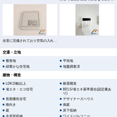
全室に完備されており空気の入れ替えもバッチリ♪
交通・立地
整形地
平坦地
緑豊かな住宅地
地盤調査済
建物・構造
LDK15帖以上
耐震構造
省エネ・エコ住宅
BELS/省エネ基準適合(認定書あ
り)
長期優良住宅
デザイナーズハウス
南向き
南庭
庭
床下収納
全居室収納
ワイドバルコニー