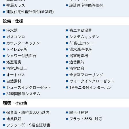
複層ガラス
設計住宅性能評価付
建設住宅性能評価付(新築時)
設備・仕様
浄水器
省エネ給湯器
ガスコンロ
システムキッチン
カウンターキッチン
3口以上コンロ
トイレ2ヶ所
温水洗浄便座
シャワー付洗面台
浴室乾燥機
浴室暖房
追焚機能
浴室1坪以上
浴室に窓
オートバス
全居室フローリング
自然素材
ウォークインクローゼット
シューズインクローゼット
TVモニタ付インターホン
24時間換気システム
環境・その他
保育園・幼稚園800m以内
陽当り良好
通風良好
フラット35Sに対応
フラット35・S適合証明書