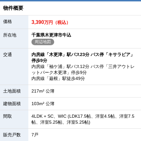
物件概要
価格
3,390
万円（税込）
所在地
千葉県木更津市牛込
周辺地図
交通
内房線「木更津」駅バス23分 バス停「キサラピア」
停歩9分
内房線「袖ケ浦」駅バス12分 バス停「三井アウトレ
ットパーク木更津」停歩9分
内房線「巌根」駅徒歩49分
土地面積
217m² 公簿
建物面積
103m² 公簿
間取
4LDK + SC、WIC (LDK17.5帖、洋室4.5帖、洋室7.5
帖、洋室5.25帖、洋室5.25帖)
販売戸数
7戸