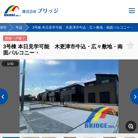
津市
牛込
3号棟 本日見学可能 木更津市牛込・広々敷地・南面バルコニー・
新築一戸建て
3号棟 本日見学可能 木更津市牛込・広々敷地・南
面バルコニー・
1/30