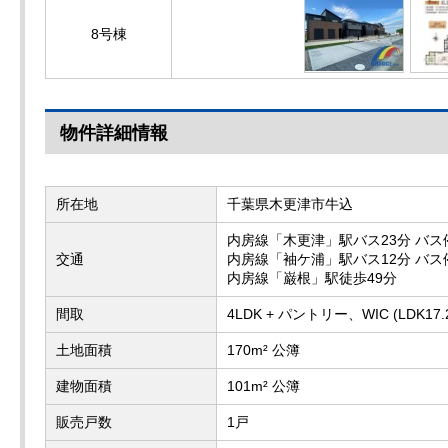
8号棟
物件詳細情報
所在地
千葉県木更津市牛込
内房線「木更津」駅バス23分 バ
交通
内房線「袖ケ浦」駅バス12分 バ
内房線「巌根」駅徒歩49分
間取
4LDK + パントリー、WIC (LDK1
土地面積
170m² 公簿
建物面積
101m² 公簿
販売戸数
1戸