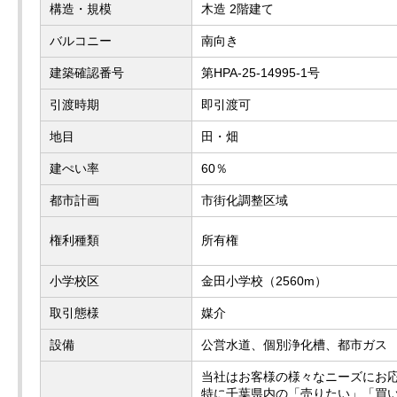
構造・規模
木造 2階建て
バルコニー
南向き
建築確認番号
第HPA-25-14995-1号
引渡時期
即引渡可
地目
田・畑
建ぺい率
60％
都市計画
市街化調整区域
権利種類
所有権
小学校区
金田小学校（2560m）
取引態様
媒介
設備
公営水道、個別浄化槽、都市ガス
当社はお客様の様々なニーズにお
特に千葉県内の「売りたい」「買