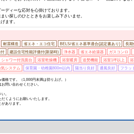
ピーディーな応対を心掛けております。
住まい探しのひとときをお楽しみ下さいませ。
上げます。
耐震構造
省エネ・エコ住宅
BELS/省エネ基準適合(認定書あり)
長期
価付
建設住宅性能評価付(新築時)
浄水器
省エネ給湯器
ガスコンロ
シャワー付洗面台
浴室乾燥機
浴室暖房
追焚機能
浴室1坪以上
浴
換気システム
保育園・幼稚園800m以内
陽当り良好
通風良好
フラット
格です。（1,000円未満は切り上げ。）
はお問い合わせください。
さい。
ただくようにお願いいたします。
とがあります。