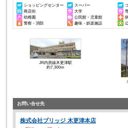
ショッピングセンター
スーパー
商店街
大学
幼稚園
公民館・児童館
警察・消防
趣味・娯楽施設
JR内房線木更津駅
約7,300m
お問い合せ先
株式会社ブリッジ 木更津本店