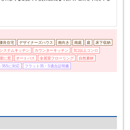
優良住宅
デザイナーズハウス
南向き
南庭
庭
床下収納
システムキッチン
カウンターキッチン
3口以上コンロ
室に窓
オートバス
全居室フローリング
自然素材
35Sに対応
フラット35・S適合証明書