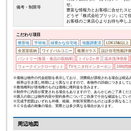
せ。
備考・制限等
豊富な情報力とお客様に合せたス
どうぞ『株式会社ブリッジ』にて
お客様のご来店心よりお待ち申し
こだわり項目
整形地
平坦地
緑豊かな住宅地
地盤調査済
LDK15帖以上
全居室収納
ワイドバルコニー
複層ガラス
設計住宅性能評
パントリー(食器・食品の収納庫)
トイレ2ヶ所
温水洗浄便座
ウォークインクローゼット
TVモニタ付インターホン
24時間
※価格は物件の代金総額を表示しており、消費税が課税される場合は税込み価
税率は引き渡し時期により異なりますので、各物件の詳細につきまして
※敷地権利が借地権のものは価格に権利金を含みます。
※制作中に内容が変更される場合もありますので、あらかじめご了承くだ
※購入の前には物件内容や契約条件についてご自身で十分な確認をしてい
※完成予想図はいずれも外構、植栽、外観等実際のものとは多少異なるこ
※ＣＧ合成の画像の場合、実際とは多少異なる場合があります。
周辺地図