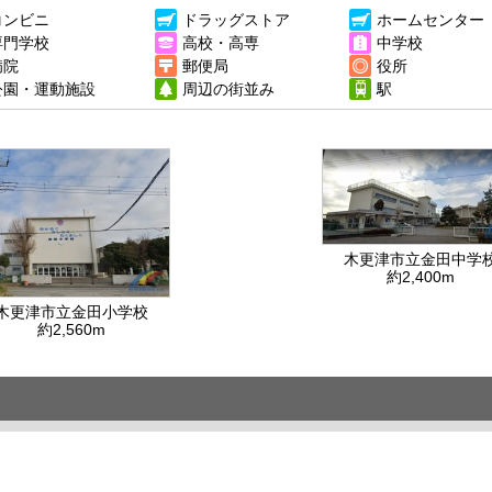
コンビニ
ドラッグストア
ホームセンター
専門学校
高校・高専
中学校
病院
郵便局
役所
公園・運動施設
周辺の街並み
駅
木更津市立金田中学
約2,400m
木更津市立金田小学校
約2,560m