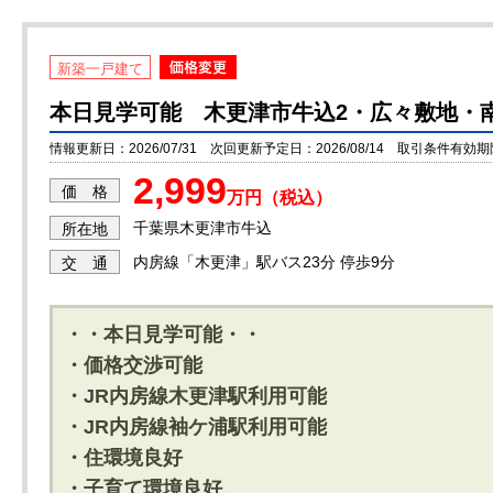
新築一戸建て
本日見学可能 木更津市牛込2・広々敷地・
情報更新日：2026/07/31 次回更新予定日：2026/08/14 取引条件有効期限：
2,999
価 格
万円（税込）
千葉県木更津市牛込
所在地
内房線「木更津」駅バス23分 停歩9分
交 通
・・本日見学可能・・
・価格交渉可能
・JR内房線木更津駅利用可能
・JR内房線袖ケ浦駅利用可能
・住環境良好
・子育て環境良好