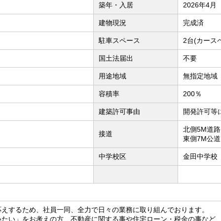
築年・入居
2026年4月
建物現況
完成済
駐車スペース
2台(カース
国土法届出
不要
用途地域
無指定地域
容積率
200％
建築許可事由
開発許可等
北側5M道
接道
東側7M公
中学校区
金田中学校（
応えするため、社員一同、全力で日々の業務に取り組んでおります。
いたい」をお考えの方、不動産に関する事や住宅ローン・税金の事など