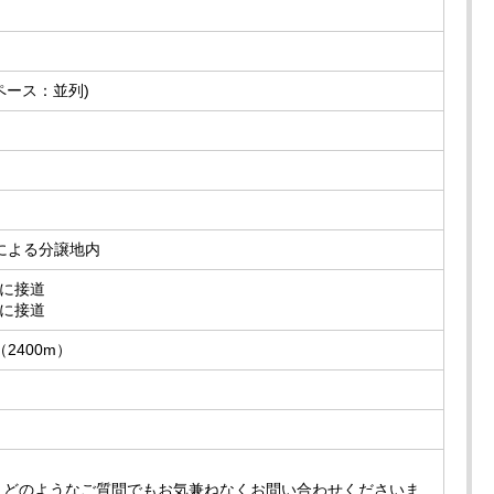
ペース：並列)
による分譲地内
路に接道
道に接道
2400m）
、どのようなご質問でもお気兼ねなくお問い合わせくださいま