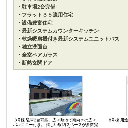
・駐車場2台完備
・フラット３５適用住宅
・設備豊富住宅
・最新システムカウンターキッチン
・乾燥暖房機付き最新システムユニットバス
・独立洗面台
・全室ペアガラス
・断熱玄関ドア
8号棟 駐車2台可能、広々敷地で南向きの広々
8号棟 用
バルコニー付き。 嬉しい収納スペースが多数完