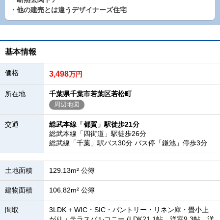
・他の建売とは違うデザイナーズ住宅
基本情報
価格
3,498
万円
所在地
千葉県千葉市若葉区若松町
周辺地図
交通
総武本線「都賀」駅徒歩21分
総武本線「四街道」駅徒歩26分
総武線「千葉」駅バス30分 バス停「鎌池」停歩3分
土地面積
129.13m² 公簿
建物面積
106.82m² 公簿
間取
3LDK + WIC・SIC・パントリー・リネン庫・畳小上
がり・テラスバルコニー (LDK21.1帖、洋室9.3帖、洋