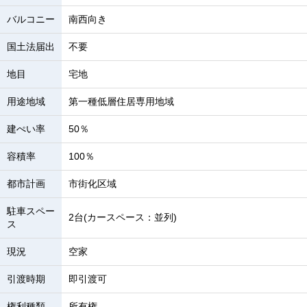
バルコニー
南西向き
国土法届出
不要
地目
宅地
用途地域
第一種低層住居専用地域
建ぺい率
50％
容積率
100％
都市計画
市街化区域
駐車スペー
2台(カースペース：並列)
ス
現況
空家
引渡時期
即引渡可
権利種類
所有権