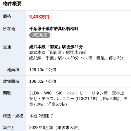
物件概要
価格
3,498
万円
所在地
千葉県千葉市若葉区若松町
周辺地図
交通
総武本線「都賀」駅徒歩21分
総武本線「四街道」駅徒歩26分
総武線「千葉」駅バス30分 バス停「鎌池」停歩3分
土地面積
129.13m² 公簿
建物面積
106.82m² 公簿
間取
3LDK + WIC・SIC・パントリー・リネン庫・畳小上
がり・テラスバルコニー (LDK21.1帖、洋室9.3帖、洋
室7.9帖、洋室6.3帖)
構造・規模
木造 2階建て
築年月
2025年6月築（築後未入居）