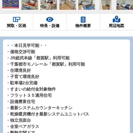
間取・区画
特長・設備
物件概要
周辺地図
・・本日見学可能・・
・価格交渉可能
・JR総武本線「都賀駅」利用可能
・千葉都市モノレール「都賀駅」利用可能
・住環境良好
・子育て環境良好
・駐車場2台完備
・すまいの給付金対象物件
・フラット３５適用住宅
・設備豊富住宅
・最新システムカウンターキッチン
・乾燥暖房機付き最新システムユニットバス
・独立洗面台
・全室ペアガラス
・断熱玄関ドア