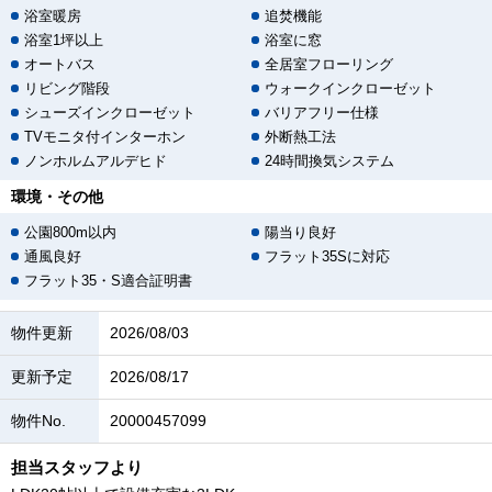
浴室暖房
追焚機能
浴室1坪以上
浴室に窓
オートバス
全居室フローリング
リビング階段
ウォークインクローゼット
シューズインクローゼット
バリアフリー仕様
TVモニタ付インターホン
外断熱工法
ノンホルムアルデヒド
24時間換気システム
環境・その他
公園800m以内
陽当り良好
通風良好
フラット35Sに対応
フラット35・S適合証明書
物件更新
2026/08/03
更新予定
2026/08/17
物件No.
20000457099
担当スタッフより