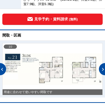
室7.9帖、洋室6.3帖)
見学予約・資料請求
(無料)
間取・区画
1/2
用途に合わせて使いやすい間取です