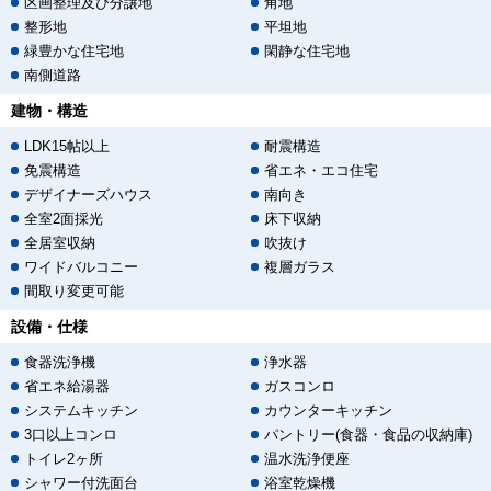
区画整理及び分譲地
角地
整形地
平坦地
緑豊かな住宅地
閑静な住宅地
南側道路
建物・構造
LDK15帖以上
耐震構造
免震構造
省エネ・エコ住宅
デザイナーズハウス
南向き
全室2面採光
床下収納
全居室収納
吹抜け
ワイドバルコニー
複層ガラス
間取り変更可能
設備・仕様
食器洗浄機
浄水器
省エネ給湯器
ガスコンロ
システムキッチン
カウンターキッチン
3口以上コンロ
パントリー(食器・食品の収納庫)
トイレ2ヶ所
温水洗浄便座
シャワー付洗面台
浴室乾燥機