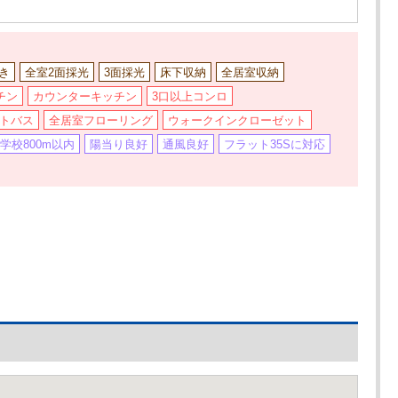
き
全室2面採光
3面採光
床下収納
全居室収納
チン
カウンターキッチン
3口以上コンロ
トバス
全居室フローリング
ウォークインクローゼット
学校800m以内
陽当り良好
通風良好
フラット35Sに対応