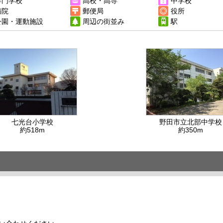
専門学校
高校・高専
中学校
病院
郵便局
役所
公園・運動施設
周辺の街並み
駅
七光台小学校
野田市立北部中学校
約518m
約350m