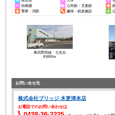
商店街
大学
幼稚園
公民館・児童館
警察・消防
趣味・娯楽施設
東武野田線 七光台
約800m
お問い合せ先
株式会社ブリッジ 木更津本店
お電話でのお問い合わせは
0438-36-2225