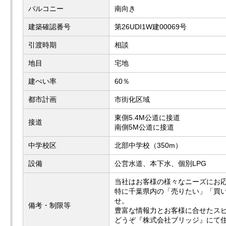
バルコニー
南向き
建築確認番号
第26UDI1W建00069号
引渡時期
相談
地目
宅地
建ぺい率
60％
都市計画
市街化区域
東側5.4M公道に接道
接道
南側5M公道に接道
中学校区
北部中学校（350m）
設備
公営水道、本下水、個別LPG
当社はお客様の様々なニーズにお
特に千葉県内の「売りたい」「買
せ。
備考・制限等
豊富な情報力とお客様に合せたス
どうぞ『株式会社ブリッジ』にて