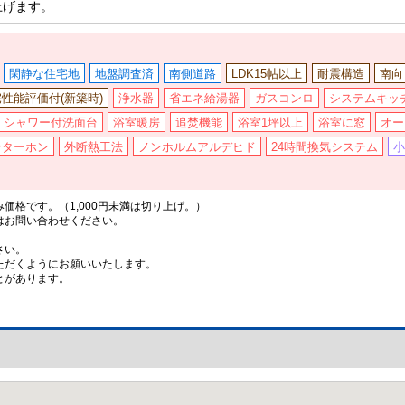
上げます。
閑静な住宅地
地盤調査済
南側道路
LDK15帖以上
耐震構造
南向
性能評価付(新築時)
浄水器
省エネ給湯器
ガスコンロ
システムキッ
シャワー付洗面台
浴室暖房
追焚機能
浴室1坪以上
浴室に窓
オー
ンターホン
外断熱工法
ノンホルムアルデヒド
24時間換気システム
小
格です。（1,000円未満は切り上げ。）
はお問い合わせください。
さい。
ただくようにお願いいたします。
とがあります。