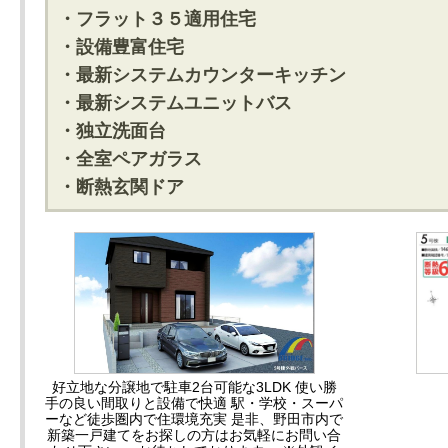
・フラット３５適用住宅
・設備豊富住宅
・最新システムカウンターキッチン
・最新システムユニットバス
・独立洗面台
・全室ペアガラス
・断熱玄関ドア
好立地な分譲地で駐車2台可能な3LDK 使い勝
手の良い間取りと設備で快適 駅・学校・スーパ
ーなど徒歩圏内で住環境充実 是非、野田市内で
新築一戸建てをお探しの方はお気軽にお問い合