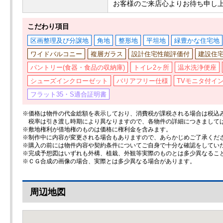
お客様のご来店心よりお待ち申し
こだわり項目
区画整理及び分譲地
角地
整形地
平坦地
緑豊かな住宅地
ワイドバルコニー
複層ガラス
設計住宅性能評価付
建設住宅
パントリー(食器・食品の収納庫)
トイレ2ヶ所
温水洗浄便座
シューズインクローゼット
バリアフリー仕様
TVモニタ付イ
フラット35・S適合証明書
※価格は物件の代金総額を表示しており、消費税が課税される場合は税込み価
税率は引き渡し時期により異なりますので、各物件の詳細につきまして
※敷地権利が借地権のものは価格に権利金を含みます。
※制作中に内容が変更される場合もありますので、あらかじめご了承くだ
※購入の前には物件内容や契約条件についてご自身で十分な確認をしてい
※完成予想図はいずれも外構、植栽、外観等実際のものとは多少異なるこ
※ＣＧ合成の画像の場合、実際とは多少異なる場合があります。
周辺地図