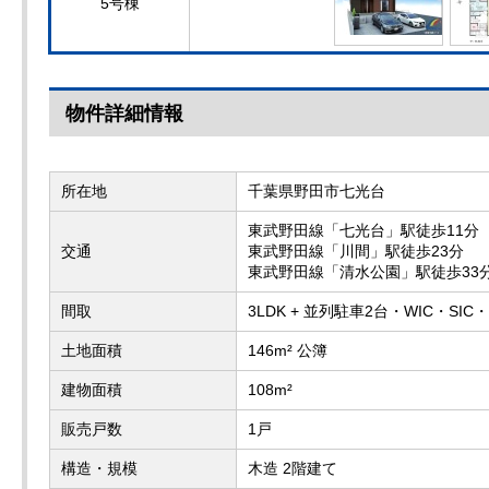
5号棟
物件詳細情報
所在地
千葉県野田市七光台
東武野田線「七光台」駅徒歩11分
交通
東武野田線「川間」駅徒歩23分
東武野田線「清水公園」駅徒歩33
間取
3LDK + 並列駐車2台・WIC・S
土地面積
146m² 公簿
建物面積
108m²
販売戸数
1戸
構造・規模
木造 2階建て