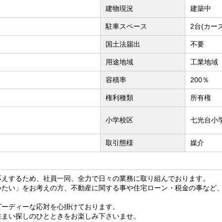
建物現況
建築中
駐車スペース
2台(カー
国土法届出
不要
用途地域
工業地域
容積率
200％
権利種類
所有権
小学校区
七光台小学
取引態様
媒介
応えするため、社員一同、全力で日々の業務に取り組んでおります。
いたい」をお考えの方、不動産に関する事や住宅ローン・税金の事など
ピーディーな応対を心掛けております。
住まい探しのひとときをお楽しみ下さいませ。