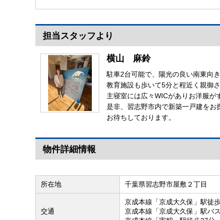
担当スタッフより
横山 麻鈴
駐車2台可能で、陽光の良い南東向
教育施設も歩いて5分と程近く親御
主寝室には広々WICがありお洋服が
是非、習志野市内で新築一戸建をお
お待ちしております。
物件詳細情報
所在地
千葉県習志野市屋敷２丁目
京成本線「京成大久保」駅徒歩
交通
京成本線「京成大久保」駅バス