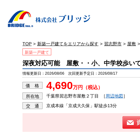
TOP
新築一戸建てをエリアから探す
習志野市
屋敷
新築一戸建て
深夜対応可能 屋敷・・小、中学校歩いて
情報更新日：2026/08/06 次回更新予定日：2026/08/17
4,690
価 格
万円（税込）
千葉県習志野市屋敷２丁目
［
周辺地図
］
所在地
京成本線「京成大久保」駅徒歩13分
交 通