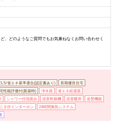
。
など、どのようなご質問でもお気兼ねなくお問い合わせく
ELS/省エネ基準適合(認定書あり)
長期優良住宅
宅性能評価付(新築時)
浄水器
省エネ給湯器
座
シャワー付洗面台
浴室乾燥機
浴室暖房
追焚機能
モニタ付インターホン
24時間換気システム
書