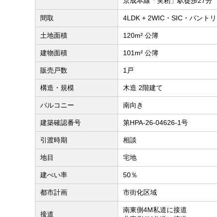
京成本線「実籾」駅徒歩27分
間取
4LDK + 2WIC・SIC・パント
土地面積
120m² 公簿
建物面積
101m² 公簿
販売戸数
1戸
構造・規模
木造 2階建て
バルコニー
南向き
建築確認番号
第HPA-26-04626-1号
引渡時期
相談
地目
宅地
建ぺい率
50％
都市計画
市街化区域
南東側4M私道に接道
接道