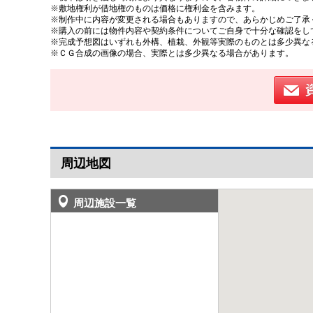
※敷地権利が借地権のものは価格に権利金を含みます。
※制作中に内容が変更される場合もありますので、あらかじめご了承
※購入の前には物件内容や契約条件についてご自身で十分な確認をし
※完成予想図はいずれも外構、植栽、外観等実際のものとは多少異な
※ＣＧ合成の画像の場合、実際とは多少異なる場合があります。
周辺地図
周辺施設一覧