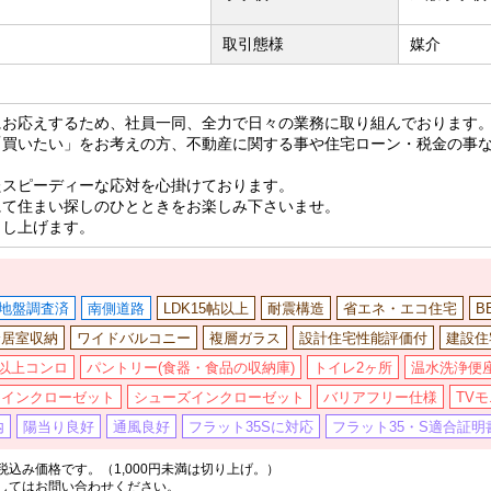
取引態様
媒介
にお応えするため、社員一同、全力で日々の業務に取り組んでおります
「買いたい」をお考えの方、不動産に関する事や住宅ローン・税金の事
たスピーディーな応対を心掛けております。
にて住まい探しのひとときをお楽しみ下さいませ。
申し上げます。
地盤調査済
南側道路
LDK15帖以上
耐震構造
省エネ・エコ住宅
B
全居室収納
ワイドバルコニー
複層ガラス
設計住宅性能評価付
建設住
口以上コンロ
パントリー(食器・食品の収納庫)
トイレ2ヶ所
温水洗浄便
クインクローゼット
シューズインクローゼット
バリアフリー仕様
TV
内
陽当り良好
通風良好
フラット35Sに対応
フラット35・S適合証明
込み価格です。（1,000円未満は切り上げ。）
してはお問い合わせください。