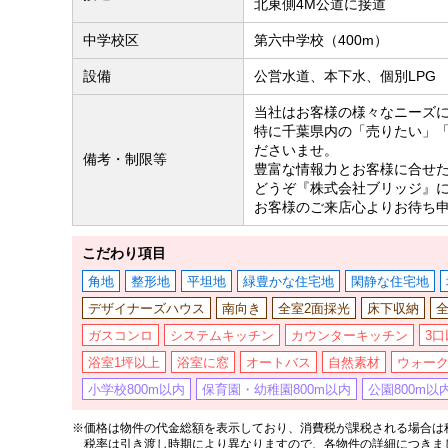
北東側4M公道に接道
中学校区
第六中学校（400m）
設備
公営水道、本下水、個別LPG
当社はお客様の様々なニーズ
特に千葉県内の「売りたい」
ださいませ。
備考・制限等
豊富な情報力とお客様に合せ
どうぞ『株式会社ブリッジ』
お客様のご来店心よりお待ち
こだわり項目
角地
整形地
平坦地
緑豊かな住宅地
閑静な住宅地
デザイナーズハウス
南向き
全室2面採光
床下収納
ガスコンロ
システムキッチン
カウンターキッチン
3
浴室1坪以上
浴室に窓
オートバス
自然素材
ウォー
小学校800m以内
保育園・幼稚園800m以内
公園800m以
※価格は物件の代金総額を表示しており、消費税が課税される場合は税
税率は引き渡し時期により異なりますので、各物件の詳細につきま