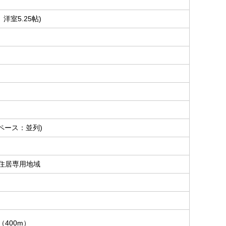
、洋室5.25帖)
ペース：並列)
住居専用地域
400m）