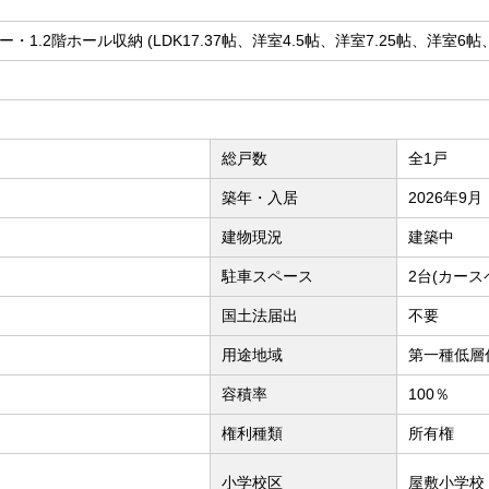
リー・1.2階ホール収納 (LDK17.37帖、洋室4.5帖、洋室7.25帖、洋室6帖
総戸数
全1戸
築年・入居
2026年9月
建物現況
建築中
駐車スペース
2台(カース
国土法届出
不要
用途地域
第一種低層
容積率
100％
権利種類
所有権
小学校区
屋敷小学校（