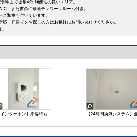
安食駅まで徒歩4分 利便性の良いエリア。
WIC、また書斎に最適テレワークルーム付き。
ース和室も付いています。
新築一戸建てをお探しの方はお気軽にお問い合わせください。
す。
【インターホン】来客時も
【24時間換気システム】
顔が見えて安心なモニター
室に完備されており空気
付きインターホン
入れ替えもバッチリ