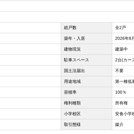
総戸数
全2戸
築年・入居
2026年
建物現況
建築中
駐車スペース
2台(カー
国土法届出
不要
用途地域
第一種低
容積率
100％
権利種類
所有権
小学校区
安食小学校
取引態様
媒介