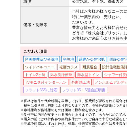
設備
公営水道、本下水、都市ガス
当社はお客様の様々なニーズ
特に千葉県内の「売りたい」
ださいませ。
備考・制限等
豊富な情報力とお客様に合せ
どうぞ『株式会社ブリッジ』
お客様のご来店心よりお待ち
こだわり項目
区画整理及び分譲地
平坦地
緑豊かな住宅地
閑静な住
ワイドバルコニー
複層ガラス
耐震適合
設計住宅性能
トイレ2ヶ所
温水洗浄便座
節水型トイレ
シャワー付洗
TVモニタ付インターホン
外断熱工法
ノンホルムアルデ
フラット35Sに対応
フラット35・S適合証明書
※価格は物件の代金総額を表示しており、消費税が課税される場合は税
税率は引き渡し時期により異なりますので、各物件の詳細につきま
※敷地権利が借地権のものは価格に権利金を含みます。
※制作中に内容が変更される場合もありますので、あらかじめご了承
※購入の前には物件内容や契約条件についてご自身で十分な確認をし
※完成予想図はいずれも外構、植栽、外観等実際のものとは多少異な