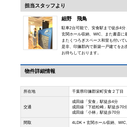
担当スタッフより
細野 飛鳥
駐車2台可能で、安食駅まで徒歩4分
玄関ホール収納、WIC、また書斎に
またくつろぎスペース和室も付いて
是非、印旛郡内で新築一戸建てをお
お待ちしております。
物件詳細情報
所在地
千葉県印旛郡栄町安食２丁目
成田線「安食」駅徒歩4分
交通
成田線「下総松崎」駅徒歩70
成田線「小林」駅徒歩70分
間取
4LDK + 玄関ホール収納、WI