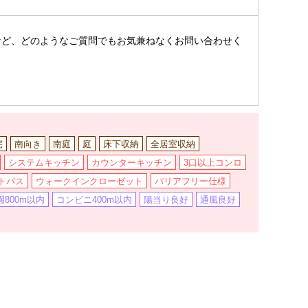
。
など、どのようなご質問でもお気兼ねなくお問い合わせく
宅
南向き
南庭
庭
床下収納
全居室収納
システムキッチン
カウンターキッチン
3口以上コンロ
トバス
ウォークインクローゼット
バリアフリー仕様
800m以内
コンビニ400m以内
陽当り良好
通風良好