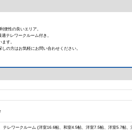
【インターホン】
【24時間換気システム】
 利便性の良いエリア。
最適テレワークルーム付き。
います。
探しの方はお気軽にお問い合わせください。
分
C、テレワークルーム (洋室16.6帖、和室4.5帖、洋室7.5帖、洋室5.7帖、