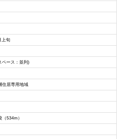
8月上旬
スペース：並列)
層住居専用地域
（534m）