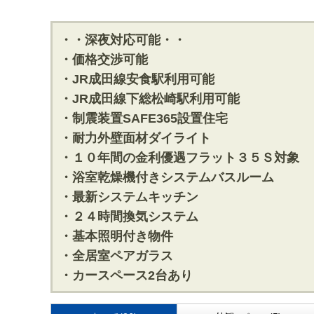
・・深夜対応可能・・
・価格交渉可能
・JR成田線安食駅利用可能
・JR成田線下総松崎駅利用可能
・制震装置SAFE365設置住宅
・耐力外壁面材ダイライト
・１０年間の金利優遇フラット３５Ｓ対象
・浴室乾燥機付きシステムバスルーム
・最新システムキッチン
・２４時間換気システム
・基本照明付き物件
・全居室ペアガラス
・カースペース2台あり