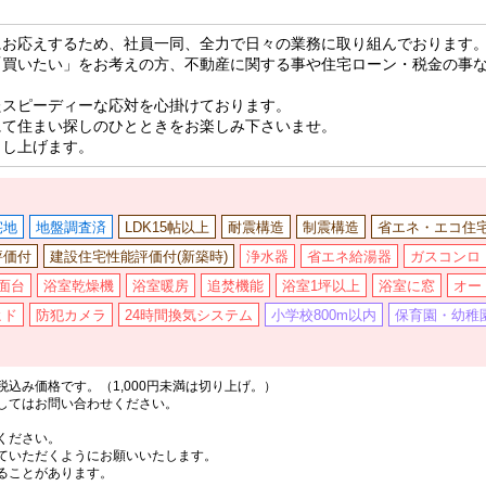
にお応えするため、社員一同、全力で日々の業務に取り組んでおります
「買いたい」をお考えの方、不動産に関する事や住宅ローン・税金の事
たスピーディーな応対を心掛けております。
にて住まい探しのひとときをお楽しみ下さいませ。
申し上げます。
宅地
地盤調査済
LDK15帖以上
耐震構造
制震構造
省エネ・エコ住
評価付
建設住宅性能評価付(新築時)
浄水器
省エネ給湯器
ガスコンロ
面台
浴室乾燥機
浴室暖房
追焚機能
浴室1坪以上
浴室に窓
オー
ヒド
防犯カメラ
24時間換気システム
小学校800m以内
保育園・幼稚園
込み価格です。（1,000円未満は切り上げ。）
してはお問い合わせください。
ください。
ていただくようにお願いいたします。
ることがあります。