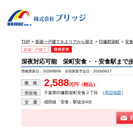
TOP
新築一戸建てをエリアから探す
印旛郡栄町
安
新築一戸建て
深夜対応可能 栄町安食・・安食駅まで歩
情報更新日：2026/08/06 次回更新予定日：2026/08/17
2,588
価 格
万円（税込）
千葉県印旛郡栄町安食２丁目
［
周辺地図
］
所在地
成田線「安食」駅徒歩4分
交 通