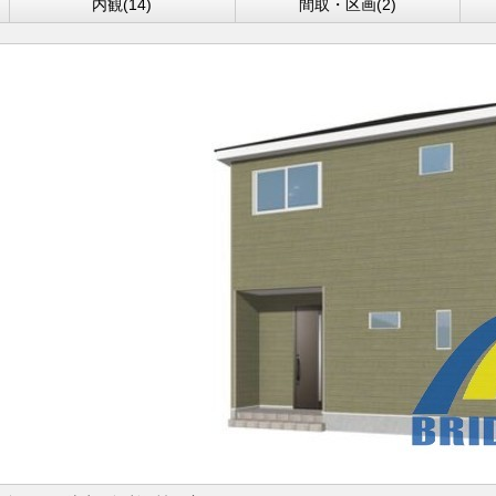
内観(14)
間取・区画(2)