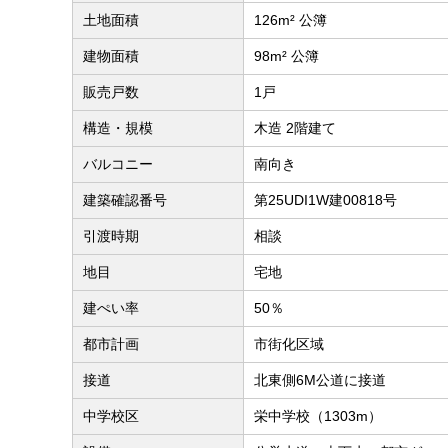
土地面積
126m² 公簿
建物面積
98m² 公簿
販売戸数
1戸
構造・規模
木造 2階建て
バルコニー
南向き
建築確認番号
第25UDI1W建00818号
引渡時期
相談
地目
宅地
建ぺい率
50％
都市計画
市街化区域
接道
北東側6M公道に接道
中学校区
栄中学校（1303m）