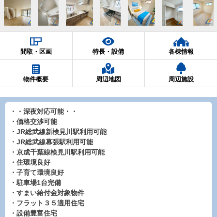
間取・区画
特長・設備
各棟情報
物件概要
周辺地図
周辺施設
・・深夜対応可能・・
・価格交渉可能
・JR総武線新検見川駅利用可能
・JR総武線幕張駅利用可能
・京成千葉線検見川駅利用可能
・住環境良好
・子育て環境良好
・駐車場1台完備
・すまい給付金対象物件
・フラット３５適用住宅
・設備豊富住宅