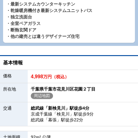
・最新システムカウンターキッチン
・乾燥暖房機付き最新システムユニットバス
・独立洗面台
・全室ペアガラス
・断熱玄関ドア
・他の建売とは違うデザイナーズ住宅
基本情報
価格
4,998
万円（税込）
所在地
千葉県千葉市花見川区花園２丁目
周辺地図
交通
総武線「新検見川」駅徒歩4分
京成千葉線「検見川」駅徒歩9分
総武線「幕張」駅徒歩22分
土地面積
92m² 公簿