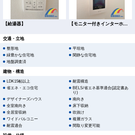
【給湯器】
【モニター付きインターホン】
交通・立地
整形地
平坦地
緑豊かな住宅地
閑静な住宅地
地盤調査済
建物・構造
LDK15帖以上
耐震構造
省エネ・エコ住宅
BELS/省エネ基準適合(認定書あ
り)
デザイナーズハウス
南向き
全室南向き
床下収納
全居室収納
吹抜け
ワイドバルコニー
複層ガラス
耐震適合
間取り変更可能