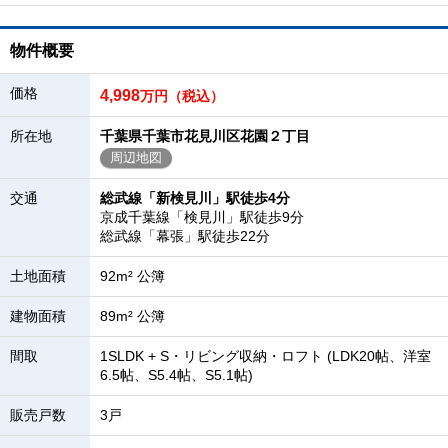
物件概要
価格
4,998
万円（税込）
所在地
千葉県千葉市花見川区花園２丁目
周辺地図
交通
総武線「新検見川」駅徒歩4分
京成千葉線「検見川」駅徒歩9分
総武線「幕張」駅徒歩22分
土地面積
92m² 公簿
建物面積
89m² 公簿
間取
1SLDK + S・リビング収納・ロフト (LDK20帖、洋室
6.5帖、S5.4帖、S5.1帖)
販売戸数
3戸