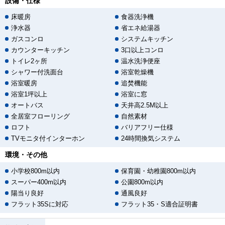
設備・仕様
床暖房
食器洗浄機
浄水器
省エネ給湯器
ガスコンロ
システムキッチン
カウンターキッチン
3口以上コンロ
トイレ2ヶ所
温水洗浄便座
シャワー付洗面台
浴室乾燥機
浴室暖房
追焚機能
浴室1坪以上
浴室に窓
オートバス
天井高2.5M以上
全居室フローリング
自然素材
ロフト
バリアフリー仕様
TVモニタ付インターホン
24時間換気システム
環境・その他
小学校800m以内
保育園・幼稚園800m以内
スーパー400m以内
公園800m以内
陽当り良好
通風良好
フラット35Sに対応
フラット35・S適合証明書