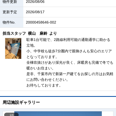
物件更新
2026/08/06
更新予定
2026/08/17
物件No.
20000458646-002
担当スタッフ
横山 麻鈴
より
駐車1台可能で、2路線利用可能の通勤通学に助かる
立地。
小、中学校も徒歩7分圏内で親御さんも安心のエリア
となっております。
全棟吹抜けがあり採光が良く、床暖房も完備で冬でも
暖かいお住まい。
是非、千葉市内で新築一戸建てをお探しの方はお気軽
にお問い合わせください。
お待ちしております。
周辺施設ギャラリー
1/4