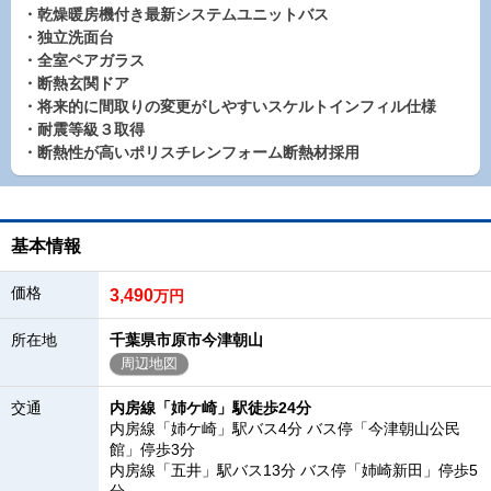
・乾燥暖房機付き最新システムユニットバス
・独立洗面台
・全室ペアガラス
・断熱玄関ドア
・将来的に間取りの変更がしやすいスケルトインフィル仕様
・耐震等級３取得
・断熱性が高いポリスチレンフォーム断熱材採用
基本情報
価格
3,490
万円
所在地
千葉県市原市今津朝山
周辺地図
交通
内房線「姉ケ崎」駅徒歩24分
内房線「姉ケ崎」駅バス4分 バス停「今津朝山公民
館」停歩3分
内房線「五井」駅バス13分 バス停「姉崎新田」停歩5