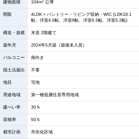
建物面積
104m² 公簿
間取
4LDK + パントリー・リビング収納・WIC (LDK18.1
帖、洋室4.5帖、洋室8帖、洋室6.5帖、洋室5.2帖)
構造・規模
木造 2階建て
築年月
2024年5月築（築後未入居）
バルコニー
南向き
国土法届出
不要
地目
宅地
用途地域
第一種低層住居専用地域
建ぺい率
30％
容積率
50％
都市計画
市街化区域