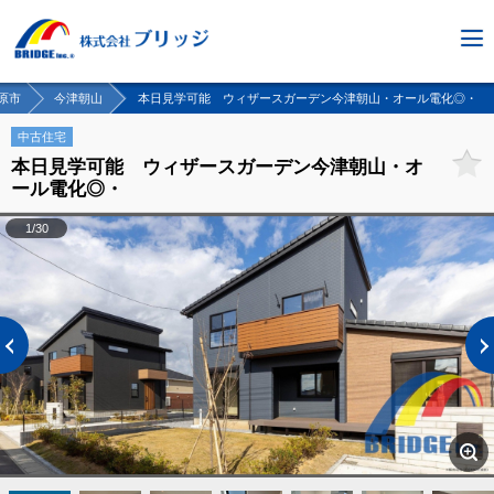
原市
今津朝山
本日見学可能 ウィザースガーデン今津朝山・オール電化◎・
中古住宅
本日見学可能 ウィザースガーデン今津朝山・オ
ール電化◎・
1/30