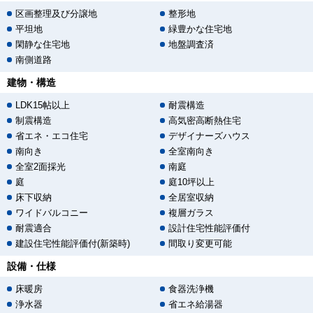
区画整理及び分譲地
整形地
平坦地
緑豊かな住宅地
閑静な住宅地
地盤調査済
南側道路
建物・構造
LDK15帖以上
耐震構造
制震構造
高気密高断熱住宅
省エネ・エコ住宅
デザイナーズハウス
南向き
全室南向き
全室2面採光
南庭
庭
庭10坪以上
床下収納
全居室収納
ワイドバルコニー
複層ガラス
耐震適合
設計住宅性能評価付
建設住宅性能評価付(新築時)
間取り変更可能
設備・仕様
床暖房
食器洗浄機
浄水器
省エネ給湯器