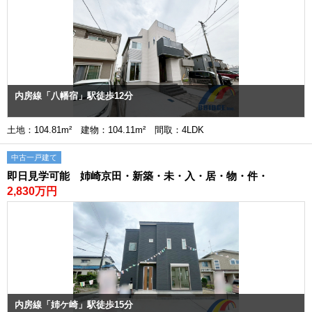
内房線「八幡宿」駅徒歩12分
土地：104.81m² 建物：104.11m² 間取：4LDK
中古一戸建て
即日見学可能 姉崎京田・新築・未・入・居・物・件・
2,830万円
内房線「姉ケ崎」駅徒歩15分