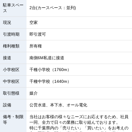
駐車スペー
2台(カースペース：並列)
ス
現況
空家
引渡時期
即引渡可
権利種類
所有権
接道
南側6M私道に接道
小学校区
千種小学校（1760m）
中学校区
千種中学校（1440m）
取引態様
媒介
設備
公営水道、本下水、オール電化
備考・制限
当社はお客様の様々なニーズにお応えするため、社員
等
一同、全力で日々の業務に取り組んでおります。
特に千葉県内の「売りたい」「買いたい」をお考えの