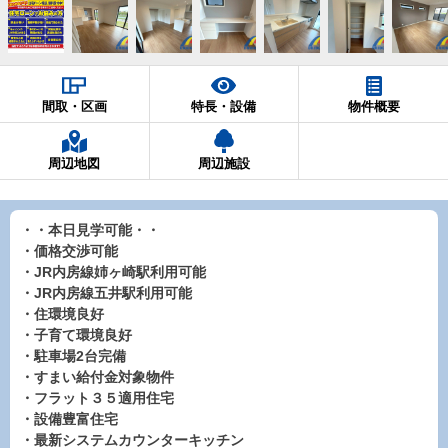
間取・区画
特長・設備
物件概要
周辺地図
周辺施設
・・本日見学可能・・
・価格交渉可能
・JR内房線姉ヶ崎駅利用可能
・JR内房線五井駅利用可能
・住環境良好
・子育て環境良好
・駐車場2台完備
・すまい給付金対象物件
・フラット３５適用住宅
・設備豊富住宅
・最新システムカウンターキッチン