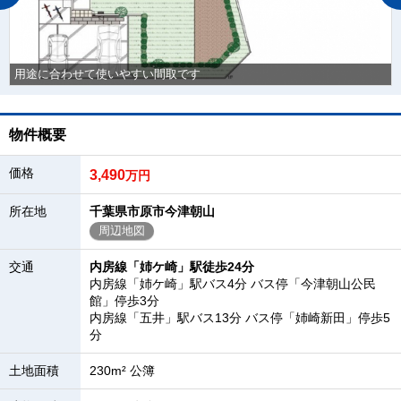
用途に合わせて使いやすい間取です
物件概要
価格
3,490
万円
所在地
千葉県市原市今津朝山
周辺地図
交通
内房線「姉ケ崎」駅徒歩24分
内房線「姉ケ崎」駅バス4分 バス停「今津朝山公民
館」停歩3分
内房線「五井」駅バス13分 バス停「姉崎新田」停歩5
分
土地面積
230m² 公簿