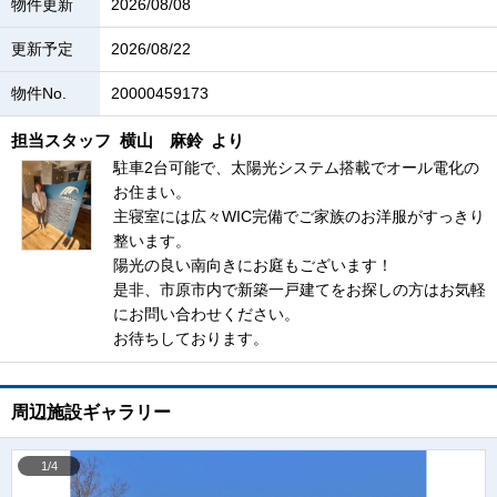
物件更新
2026/08/08
更新予定
2026/08/22
物件No.
20000459173
担当スタッフ
横山 麻鈴
より
駐車2台可能で、太陽光システム搭載でオール電化の
お住まい。
主寝室には広々WIC完備でご家族のお洋服がすっきり
整います。
陽光の良い南向きにお庭もございます！
是非、市原市内で新築一戸建てをお探しの方はお気軽
にお問い合わせください。
お待ちしております。
周辺施設ギャラリー
1/4