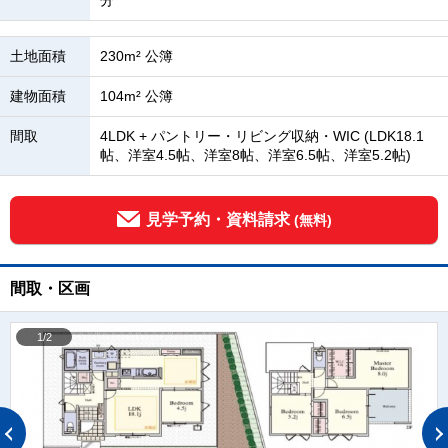
分
土地面積
230m² 公簿
建物面積
104m² 公簿
間取
4LDK + パントリー・リビング収納・WIC (LDK18.1
帖、洋室4.5帖、洋室8帖、洋室6.5帖、洋室5.2帖)
見学予約・資料請求
(無料)
間取・区画
1/2