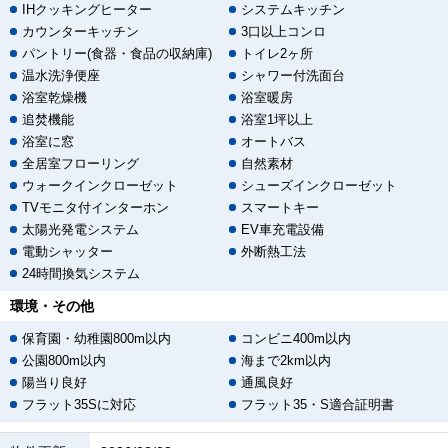
IHクッキングヒーター
システムキッチン
カウンターキッチン
3口以上コンロ
パントリー(食器・食品の収納庫)
トイレ2ヶ所
温水洗浄便座
シャワー付洗面台
浴室乾燥機
浴室暖房
追焚機能
浴室1坪以上
浴室に窓
オートバス
全居室フローリング
自然素材
ウォークインクローゼット
シューズインクローゼット
TVモニタ付インターホン
スマートキー
太陽光発電システム
EV車充電設備
電動シャッター
外断熱工法
24時間換気システム
環境・その他
保育園・幼稚園800m以内
コンビニ400m以内
公園800m以内
海まで2km以内
陽当り良好
通風良好
フラット35Sに対応
フラット35・S適合証明書