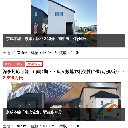
京成本線「志津」駅バス10分「南中野」停歩6分
土地：173.4m² 建物：96.46m² 間取：4LDK
新築一戸建て
価格変更
深夜対応可能 山崎2期・・広々敷地で利便性に優れた邸宅・・
2,890万円
京成本線「京成佐倉」駅徒歩10分
土地：130.5m² 建物：100.6m² 間取：4LDK