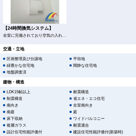
【24時間換気システム】
全室に完備されており空気の入れ替えもバッチリ
交通・立地
区画整理及び分譲地
平坦地
緑豊かな住宅地
閑静な住宅地
地盤調査済
建物・構造
LDK15帖以上
耐震構造
制震構造
省エネ・エコ住宅
南向き
全室南向き
南庭
庭
床下収納
ワイドバルコニー
複層ガラス
耐震適合
設計住宅性能評価付
建設住宅性能評価付(新築時)