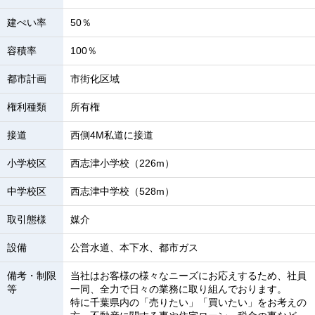
建ぺい率
50％
容積率
100％
都市計画
市街化区域
権利種類
所有権
接道
西側4M私道に接道
小学校区
西志津小学校（226m）
中学校区
西志津中学校（528m）
取引態様
媒介
設備
公営水道、本下水、都市ガス
備考・制限
当社はお客様の様々なニーズにお応えするため、社員
等
一同、全力で日々の業務に取り組んでおります。
特に千葉県内の「売りたい」「買いたい」をお考えの