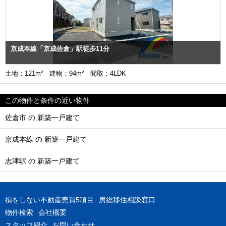
京成本線「京成佐倉」駅徒歩11分
土地：121m² 建物：94m² 間取：4LDK
この物件と条件の近い物件
佐倉市 の 新築一戸建て
京成本線 の 新築一戸建て
志津駅 の 新築一戸建て
損をしない不動産売買5項目
房総移住相談窓口
物件検索
会社概要
スタッフ紹介
お問い合わせ