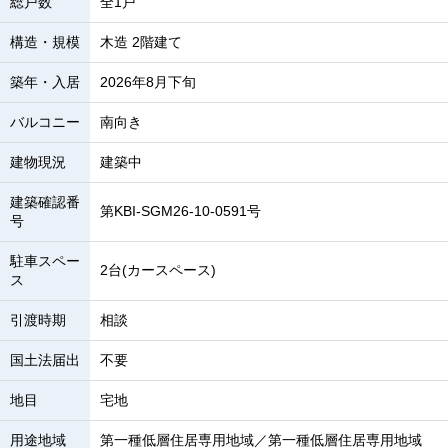
総戸数
全1戸
構造・規模
木造 2階建て
築年・入居
2026年8月下旬
バルコニー
南向き
建物現況
建築中
建築確認番
第KBI-SGM26-10-0591号
号
駐車スペー
2台(カースペース)
ス
引渡時期
相談
国土法届出
不要
地目
宅地
用途地域
第一種低層住居専用地域／第一種低層住居専用地域