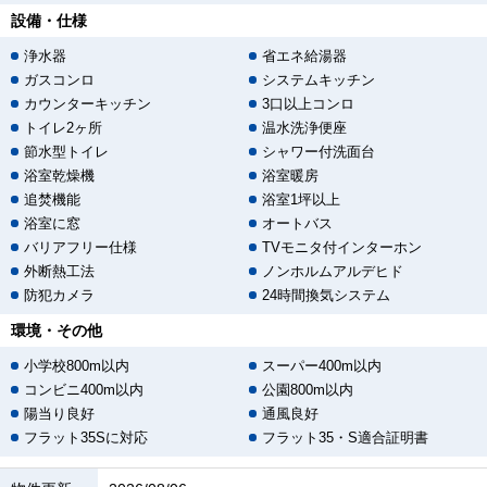
設備・仕様
浄水器
省エネ給湯器
ガスコンロ
システムキッチン
カウンターキッチン
3口以上コンロ
トイレ2ヶ所
温水洗浄便座
節水型トイレ
シャワー付洗面台
浴室乾燥機
浴室暖房
追焚機能
浴室1坪以上
浴室に窓
オートバス
バリアフリー仕様
TVモニタ付インターホン
外断熱工法
ノンホルムアルデヒド
防犯カメラ
24時間換気システム
環境・その他
小学校800m以内
スーパー400m以内
コンビニ400m以内
公園800m以内
陽当り良好
通風良好
フラット35Sに対応
フラット35・S適合証明書