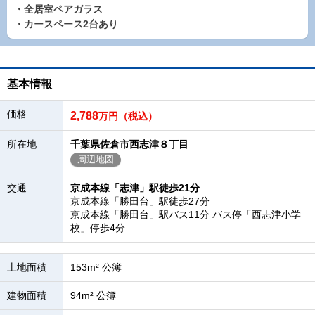
・全居室ペアガラス
・カースペース2台あり
基本情報
価格
2,788
万円（税込）
所在地
千葉県佐倉市西志津８丁目
周辺地図
交通
京成本線「志津」駅徒歩21分
京成本線「勝田台」駅徒歩27分
京成本線「勝田台」駅バス11分 バス停「西志津小学
校」停歩4分
土地面積
153m² 公簿
建物面積
94m² 公簿