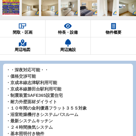
間取・区画
特長・設備
物件概要
周辺地図
周辺施設
・・深夜対応可能・・
・価格交渉可能
・京成本線志津駅利用可能
・京成本線勝田台駅利用可能
・制震装置SAFE365設置住宅
・耐力外壁面材ダイライト
・１０年間の金利優遇フラット３５Ｓ対象
・浴室乾燥機付きシステムバスルーム
・最新システムキッチン
・２４時間換気システム
・基本照明付き物件