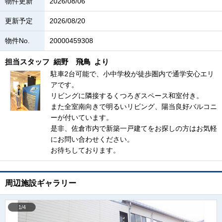
物件更新
2026/08/06
更新予定
2026/08/20
物件No.
20000459308
担当スタッフ
細野 飛鳥
より
駐車2台可能で、小中学校が徒歩圏内で通学安心エリ
アです。
リビングに隣接するくつろぎスペース和室付き。
また全室南向きで明るいリビング、陽当良好バルコニ
ーが付いています。
是非、佐倉市内で新築一戸建てをお探しの方はお気軽
にお問い合わせください。
お待ちしております。
周辺施設ギャラリー
1/4