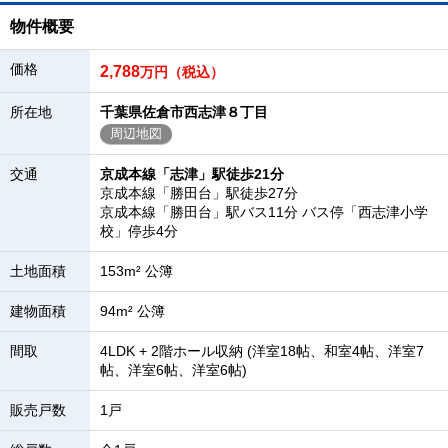
物件概要
価格
2,788
万円（税込）
所在地
千葉県佐倉市西志津８丁目
周辺地図
交通
京成本線「志津」駅徒歩21分
京成本線「勝田台」駅徒歩27分
京成本線「勝田台」駅バス11分 バス停「西志津小学
校」停歩4分
土地面積
153m² 公簿
建物面積
94m² 公簿
間取
4LDK + 2階ホール収納 (洋室18帖、和室4帖、洋室7
帖、洋室6帖、洋室6帖)
販売戸数
1戸