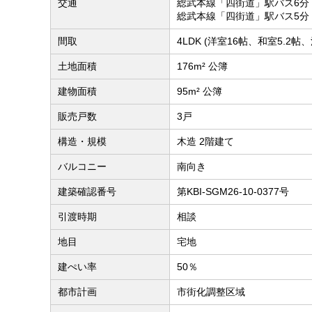
交通
総武本線「四街道」駅バス6分
総武本線「四街道」駅バス5分
間取
4LDK (洋室16帖、和室5.2
土地面積
176m² 公簿
建物面積
95m² 公簿
販売戸数
3戸
構造・規模
木造 2階建て
バルコニー
南向き
建築確認番号
第KBI-SGM26-10-0377号
引渡時期
相談
地目
宅地
建ぺい率
50％
都市計画
市街化調整区域