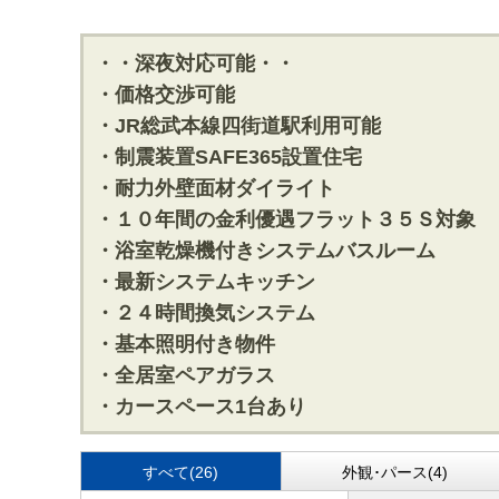
・・深夜対応可能・・
・価格交渉可能
・JR総武本線四街道駅利用可能
・制震装置SAFE365設置住宅
・耐力外壁面材ダイライト
・１０年間の金利優遇フラット３５Ｓ対象
・浴室乾燥機付きシステムバスルーム
・最新システムキッチン
・２４時間換気システム
・基本照明付き物件
・全居室ペアガラス
・カースペース1台あり
すべて(26)
外観･パース(4)