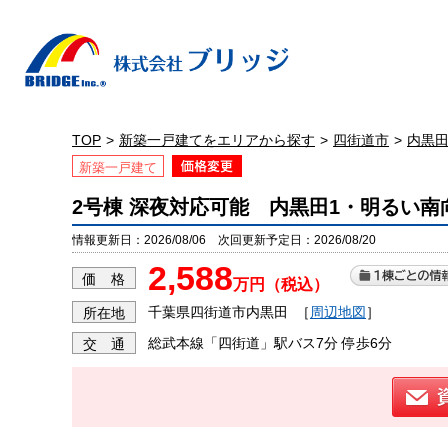
TOP
新築一戸建てをエリアから探す
四街道市
内黒
新築一戸建て
2号棟 深夜対応可能 内黒田1・明るい
情報更新日：2026/08/06 次回更新予定日：2026/08/20
2,588
価 格
万円（税込）
千葉県四街道市内黒田
［
周辺地図
］
所在地
総武本線「四街道」駅バス7分 停歩6分
交 通