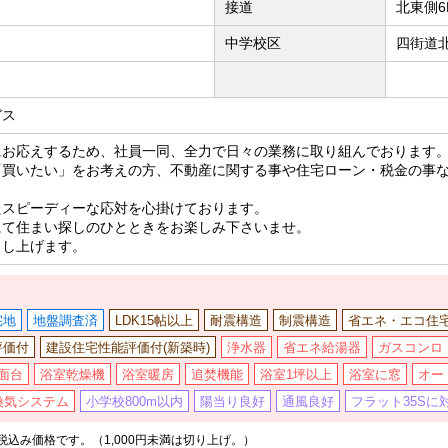
接道
北東側
中学校区
四街道北
ガス
にお応えするため、社員一同、全力で日々の業務に取り組んでおります
「買いたい」をお考えの方、不動産に関する事や住宅ローン・税金の事
たスピーディーな応対を心掛けております。
にて住まい探しのひとときをお楽しみ下さいませ。
申し上げます。
宅地
地盤調査済
LDK15帖以上
耐震構造
制震構造
省エネ・エコ住
評価付
建設住宅性能評価付(新築時)
浄水器
省エネ給湯器
ガスコンロ
面台
浴室乾燥機
浴室暖房
追焚機能
浴室1坪以上
浴室に窓
オー
換気システム
小学校800m以内
陽当り良好
通風良好
フラット35Sに
込み価格です。（1,000円未満は切り上げ。）