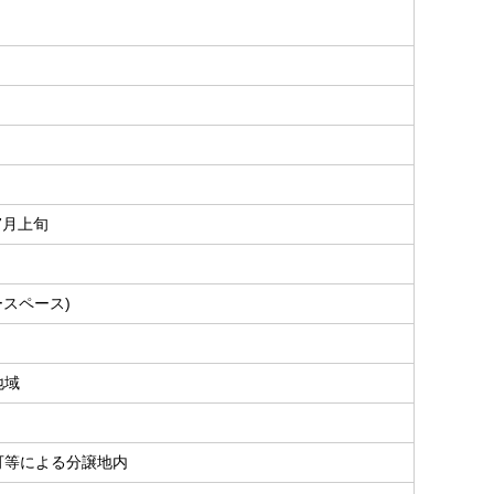
年7月上旬
ースペース)
地域
可等による分譲地内