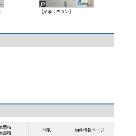
全
【給湯リモコン】
の
地面積
間取
物件情報ページ
物面積