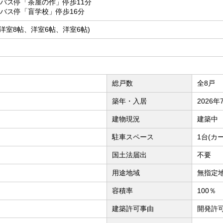
 バス停「茶屋の作」停歩11分
 バス停「盲学校」停歩16分
帖、洋室8帖、洋室6帖、洋室6帖)
総戸数
全8戸
築年・入居
2026
建物現況
建築中
駐車スペース
1台(カ
国土法届出
不要
用途地域
無指定
容積率
100％
建築許可事由
開発許