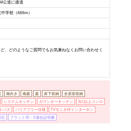
6M公道に接道
中学校（666m）
。
など、どのようなご質問でもお気兼ねなくお問い合わせく
宅
南向き
南庭
庭
床下収納
全居室収納
システムキッチン
カウンターキッチン
3口以上コンロ
トバス
バリアフリー仕様
TVモニタ付インターホン
対応
フラット35・S適合証明書