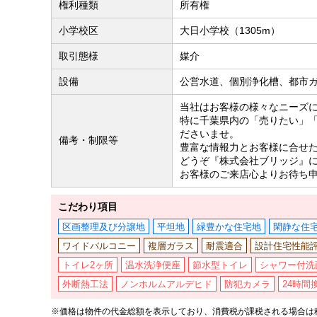
権利種類
所有権
小学校区
大日小学校（1305m）
取引態様
媒介
設備
公営水道、個別浄化槽、都市
当社はお客様の様々なニーズ
特に千葉県内の「売りたい」
ださいませ。
備考・制限等
豊富な情報力とお客様に合せ
どうぞ『株式会社ブリッジ』
お客様のご来店心よりお待ち
こだわり項目
区画整理及び分譲地
平坦地
緑豊かな住宅地
閑静な住
ワイドバルコニー
複層ガラス
耐震適合
設計住宅性能
トイレ2ヶ所
温水洗浄便座
節水型トイレ
シャワー付洗
外断熱工法
ノンホルムアルデヒド
防犯カメラ
24時間
※価格は物件の代金総額を表示しており、消費税が課税される場合は税