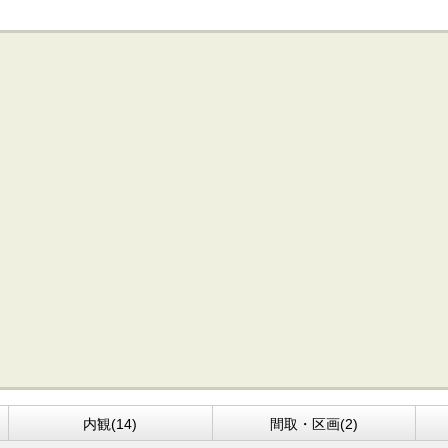
内観(14)
間取・区画(2)