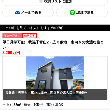
検討リスト
メールで送る
LINEで送る
この物件を見ている人におすすめの物件
新築一戸建て
価格変更
即日見学可能 我孫子青山2・広々敷地・南向きの快適な住ま
い・
3,299万円
常磐線「天王台」駅バス18分「西屋敷公園入口」停歩5分
土地：185m² 建物：105m² 間取：3LDK