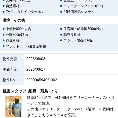
天井高2.5M以上
全居室フローリング
自然素材
ウォークインクローゼット
TVモニタ付インターホン
24時間換気システム
環境・その他
小学校800m以内
保育園・幼稚園800m以内
公園800m以内
陽当り良好
通風良好
フラット35Sに対応
フラット35・S適合証明書
物件更新
2026/08/03
更新予定
2026/08/17
物件No.
20000459406-002
担当スタッフ
細野 飛鳥
より
駐車2台可能で、可動棚付きフリーコーナー パントリ
ーとして最適。
その他ファミリークローク、WIC、2階ホール収納付
きでしまえるスペースが充実。