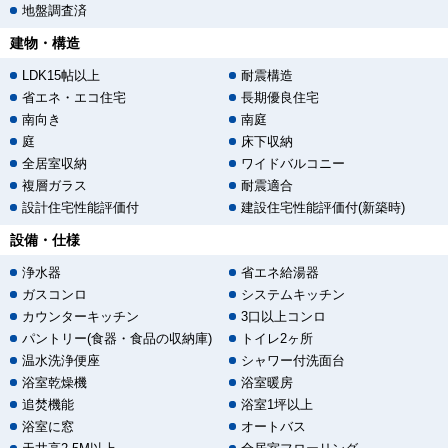
地盤調査済
建物・構造
LDK15帖以上
耐震構造
省エネ・エコ住宅
長期優良住宅
南向き
南庭
庭
床下収納
全居室収納
ワイドバルコニー
複層ガラス
耐震適合
設計住宅性能評価付
建設住宅性能評価付(新築時)
設備・仕様
浄水器
省エネ給湯器
ガスコンロ
システムキッチン
カウンターキッチン
3口以上コンロ
パントリー(食器・食品の収納庫)
トイレ2ヶ所
温水洗浄便座
シャワー付洗面台
浴室乾燥機
浴室暖房
追焚機能
浴室1坪以上
浴室に窓
オートバス