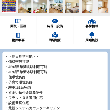
間取・区画
特長・設備
各棟情報
物件概要
周辺地図
周辺施設
・・即日見学可能・・
・価格交渉可能
・JR成田線湖北駅利用可能
・JR成田線新木駅利用可能
・住環境良好
・子育て環境良好
・駐車場2台完備
・すまい給付金対象物件
・フラット３５適用住宅
・設備豊富住宅
・最新システムカウンターキッチン