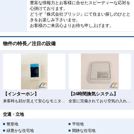
豊富な情報力とお客様に合せたスピーディーな応対を
心掛けております。
どうぞ『株式会社ブリッジ』にて住まい探しのひとと
きをお楽しみ下さいませ。
お客様のご来店心よりお待ち申し上げます。
物件の特長／注目の設備
【インターホン】
【24時間換気システム】
来客時も顔が見えて安心なモニター付きインターホン
全室に完備されており空気の入れ替えもバッチリ♪
交通・立地
整形地
平坦地
緑豊かな住宅地
閑静な住宅地