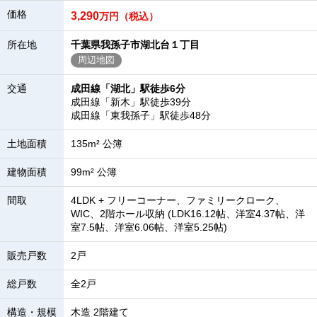
価格
3,290
万円（税込）
所在地
千葉県我孫子市湖北台１丁目
周辺地図
交通
成田線「湖北」駅徒歩6分
成田線「新木」駅徒歩39分
成田線「東我孫子」駅徒歩48分
土地面積
135m² 公簿
建物面積
99m² 公簿
間取
4LDK + フリーコーナー、ファミリークローク、
WIC、2階ホール収納 (LDK16.12帖、洋室4.37帖、洋
室7.5帖、洋室6.06帖、洋室5.25帖)
販売戸数
2戸
総戸数
全2戸
構造・規模
木造 2階建て