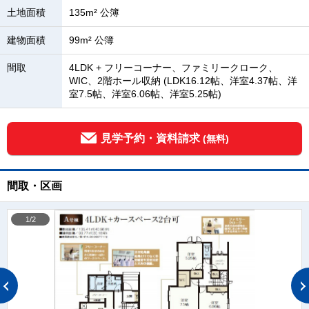
土地面積
135m² 公簿
建物面積
99m² 公簿
間取
4LDK + フリーコーナー、ファミリークローク、
WIC、2階ホール収納 (LDK16.12帖、洋室4.37帖、洋
室7.5帖、洋室6.06帖、洋室5.25帖)
見学予約・資料請求
(無料)
間取・区画
1/2