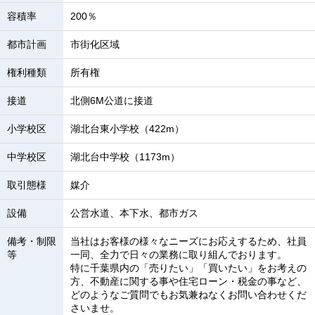
容積率
200％
都市計画
市街化区域
権利種類
所有権
接道
北側6M公道に接道
小学校区
湖北台東小学校（422m）
中学校区
湖北台中学校（1173m）
取引態様
媒介
設備
公営水道、本下水、都市ガス
備考・制限
当社はお客様の様々なニーズにお応えするため、社員
等
一同、全力で日々の業務に取り組んでおります。
特に千葉県内の「売りたい」「買いたい」をお考えの
方、不動産に関する事や住宅ローン・税金の事など、
どのようなご質問でもお気兼ねなくお問い合わせくだ
さいませ。