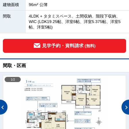
建物面積
96m² 公簿
間取
4LDK + タタミスペース、土間収納、階段下収納、
WIC (LDK19.25帖、洋室6帖、洋室5.375帖、洋室5
帖、洋室5帖)
見学予約・資料請求
(無料)
間取・区画
1/2