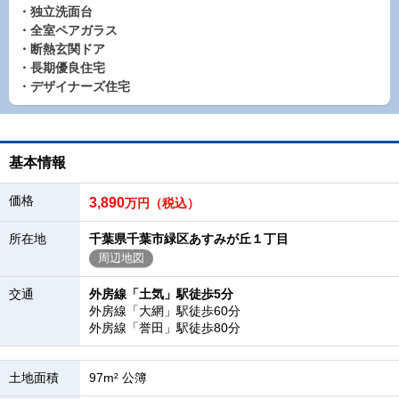
・独立洗面台
・全室ペアガラス
・断熱玄関ドア
・長期優良住宅
・デザイナーズ住宅
基本情報
価格
3,890
万円（税込）
所在地
千葉県千葉市緑区あすみが丘１丁目
周辺地図
交通
外房線「土気」駅徒歩5分
外房線「大網」駅徒歩60分
外房線「誉田」駅徒歩80分
土地面積
97m² 公簿