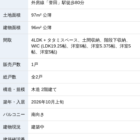
外房線「誉田」駅徒歩80分
土地面積
97m² 公簿
建物面積
96m² 公簿
間取
4LDK + タタミスペース、土間収納、階段下収納、
WIC (LDK19.25帖、洋室6帖、洋室5.375帖、洋室5
帖、洋室5帖)
販売戸数
1戸
総戸数
全2戸
構造・規模
木造 2階建て
築年・入居
2026年10月上旬
バルコニー
南向き
建物現況
建築中
建築確認番