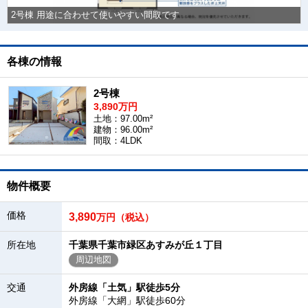
2号棟 用途に合わせて使いやすい間取です
各棟の情報
2号棟
3,890万円
土地：97.00m²
建物：96.00m²
間取：4LDK
物件概要
価格
3,890
万円（税込）
所在地
千葉県千葉市緑区あすみが丘１丁目
周辺地図
交通
外房線「土気」駅徒歩5分
外房線「大網」駅徒歩60分