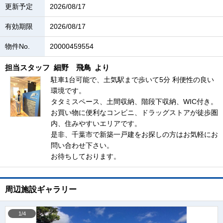
更新予定
2026/08/17
有効期限
2026/08/17
物件No.
20000459554
担当スタッフ
細野 飛鳥
より
駐車1台可能で、土気駅まで歩いて5分 利便性の良い
環境です。
タタミスペース、土間収納、階段下収納、WIC付き。
お買い物に便利なコンビニ、ドラッグストアが徒歩圏
内、住みやすいエリアです。
是非、千葉市で新築一戸建をお探しの方はお気軽にお
問い合わせ下さい。
お待ちしております。
周辺施設ギャラリー
1/4