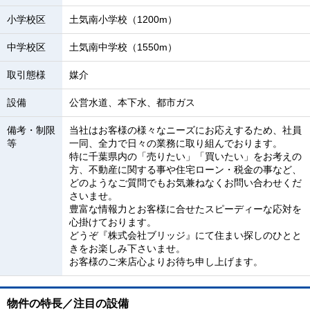
小学校区
土気南小学校（1200m）
中学校区
土気南中学校（1550m）
取引態様
媒介
設備
公営水道、本下水、都市ガス
備考・制限
当社はお客様の様々なニーズにお応えするため、社員
等
一同、全力で日々の業務に取り組んでおります。
特に千葉県内の「売りたい」「買いたい」をお考えの
方、不動産に関する事や住宅ローン・税金の事など、
どのようなご質問でもお気兼ねなくお問い合わせくだ
さいませ。
豊富な情報力とお客様に合せたスピーディーな応対を
心掛けております。
どうぞ『株式会社ブリッジ』にて住まい探しのひとと
きをお楽しみ下さいませ。
お客様のご来店心よりお待ち申し上げます。
物件の特長／注目の設備