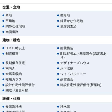
交通・立地
角地
整形地
平坦地
緑豊かな住宅地
閑静な住宅地
地盤調査済
南側道路
建物・構造
LDK15帖以上
耐震構造
制震構造
BELS/省エネ基準適合(認定書あ
り)
長期優良住宅
デザイナーズハウス
南向き
床下収納
全居室収納
ワイドバルコニー
複層ガラス
耐震適合
設計住宅性能評価付
建設住宅性能評価付(新築時)
間取り変更可能
設備・仕様
食器洗浄機
浄水器