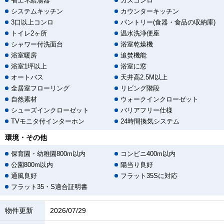
省エネ給湯器
ガスコンロ
システムキッチン
カウンターキッチン
3口以上コンロ
パントリー(食器・食品の収納庫)
トイレ2ヶ所
温水洗浄便座
シャワー付洗面台
浴室乾燥機
浴室暖房
追焚機能
浴室1坪以上
浴室に窓
オートバス
天井高2.5M以上
全居室フローリング
リビング階段
自然素材
ウォークインクローゼット
シューズインクローゼット
バリアフリー仕様
TVモニタ付インターホン
24時間換気システム
環境・その他
保育園・幼稚園800m以内
コンビニ400m以内
公園800m以内
陽当り良好
通風良好
フラット35Sに対応
フラット35・S適合証明書
物件更新
2026/07/29