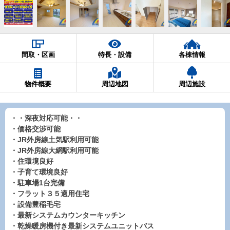
間取・区画
特長・設備
各棟情報
物件概要
周辺地図
周辺施設
・・深夜対応可能・・
・価格交渉可能
・JR外房線土気駅利用可能
・JR外房線大網駅利用可能
・住環境良好
・子育て環境良好
・駐車場1台完備
・フラット３５適用住宅
・設備豊稲毛宅
・最新システムカウンターキッチン
・乾燥暖房機付き最新システムユニットバス