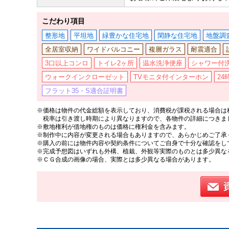
こだわり項目
整形地
平坦地
緑豊かな住宅地
閑静な住宅地
地盤調
全居室収納
ワイドバルコニー
複層ガラス
耐震適合
3口以上コンロ
トイレ2ヶ所
温水洗浄便座
シャワー付
ウォークインクローゼット
TVモニタ付インターホン
2
フラット35・S適合証明書
※価格は物件の代金総額を表示しており、消費税が課税される場合は税
税率は引き渡し時期により異なりますので、各物件の詳細につきま
※敷地権利が借地権のものは価格に権利金を含みます。
※制作中に内容が変更される場合もありますので、あらかじめご了承
※購入の前には物件内容や契約条件についてご自身で十分な確認をし
※完成予想図はいずれも外構、植栽、外観等実際のものとは多少異な
※ＣＧ合成の画像の場合、実際とは多少異なる場合があります。