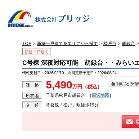
TOP
新築一戸建てをエリアから探す
松戸市
胡録台
新築一戸建て
C号棟 深夜対応可能 胡録台・・みらい
情報更新日：2026/08/10 次回更新予定日：2026/08/24
5,490
価 格
万円（税込）
千葉県松戸市胡録台
［
周辺地図
］
所在地
常磐線「松戸」駅徒歩19分
交 通