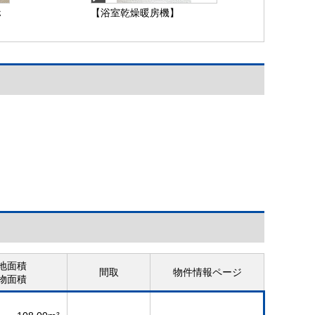
ホ
【浴室乾燥暖房機】
ホ
地面積
間取
物件情報ページ
物面積