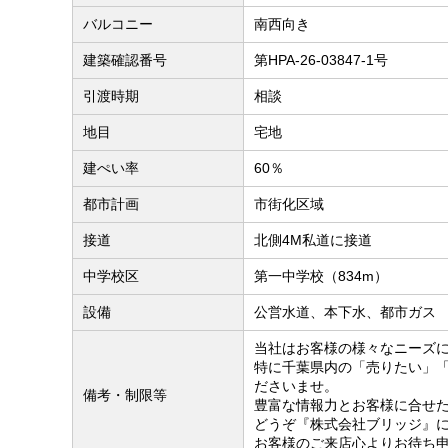
バルコニー
南西向き
建築確認番号
第HPA-26-03847-1号
引渡時期
相談
地目
宅地
建ぺい率
60％
都市計画
市街化区域
接道
北側4M私道に接道
中学校区
第一中学校（834m）
設備
公営水道、本下水、都市ガス
当社はお客様の様々なニーズ
特に千葉県内の「売りたい」
ださいませ。
備考・制限等
豊富な情報力とお客様に合せ
どうぞ『株式会社ブリッジ』
お客様のご来店心よりお待ち