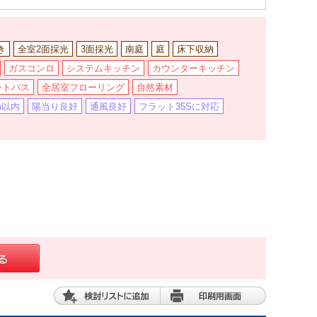
き
全室2面採光
3面採光
南庭
庭
床下収納
ガスコンロ
システムキッチン
カウンターキッチン
ートバス
全居室フローリング
自然素材
m以内
陽当り良好
通風良好
フラット35Sに対応