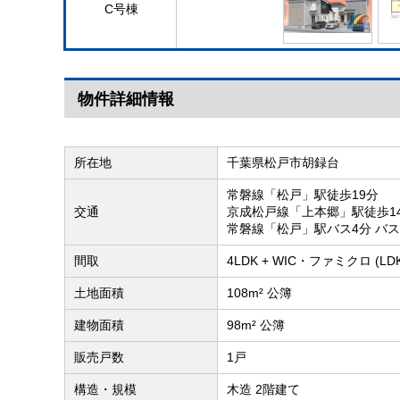
C号棟
物件詳細情報
所在地
千葉県松戸市胡録台
常磐線「松戸」駅徒歩19分
交通
京成松戸線「上本郷」駅徒歩1
常磐線「松戸」駅バス4分 バ
間取
4LDK + WIC・ファミクロ (L
土地面積
108m² 公簿
建物面積
98m² 公簿
販売戸数
1戸
構造・規模
木造 2階建て