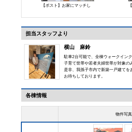
【ポスト】お家にマッチし
ておりお洒落なポスト
担当スタッフより
【ポスト】
横山 麻鈴
駐車2台可能で、全棟ウォークイン
子育て世帯や若者夫婦世帯が対象の
是非、我孫子市内で新築一戸建てを
お待ちしております。
各棟情報
物件写真