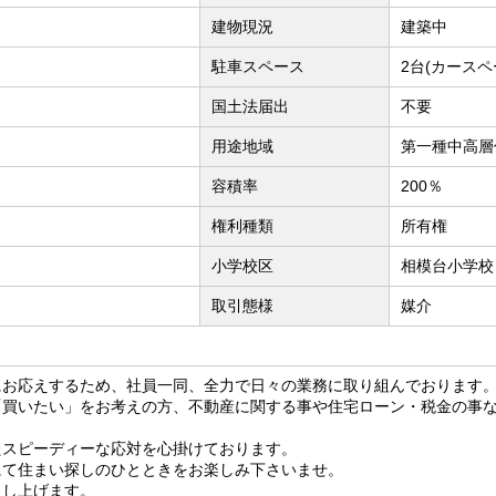
建物現況
建築中
駐車スペース
2台(カースペ
国土法届出
不要
用途地域
第一種中高層
容積率
200％
権利種類
所有権
小学校区
相模台小学校
取引態様
媒介
にお応えするため、社員一同、全力で日々の業務に取り組んでおります
「買いたい」をお考えの方、不動産に関する事や住宅ローン・税金の事
たスピーディーな応対を心掛けております。
にて住まい探しのひとときをお楽しみ下さいませ。
申し上げます。