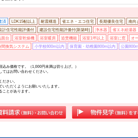
査済
LDK15帖以上
耐震構造
省エネ・エコ住宅
長期優良住宅
南向
設計住宅性能評価付
建設住宅性能評価付(新築時)
浄水器
省エネ給湯器
洗面台
浴室乾燥機
浴室暖房
追焚機能
浴室1坪以上
浴室に窓
オ
4時間換気システム
小学校800m以内
保育園・幼稚園800m以内
公園800
込み価格です。（1,000円未満は切り上げ。）
してはお問い合わせください。
ください。
ていただくようにお願いいたします。
ることがあります。