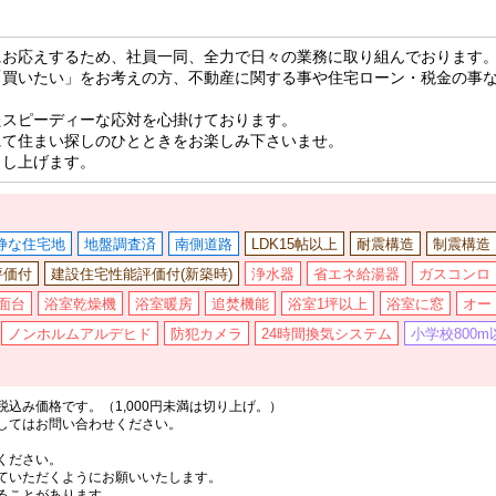
にお応えするため、社員一同、全力で日々の業務に取り組んでおります
「買いたい」をお考えの方、不動産に関する事や住宅ローン・税金の事
たスピーディーな応対を心掛けております。
にて住まい探しのひとときをお楽しみ下さいませ。
申し上げます。
静な住宅地
地盤調査済
南側道路
LDK15帖以上
耐震構造
制震構造
評価付
建設住宅性能評価付(新築時)
浄水器
省エネ給湯器
ガスコンロ
面台
浴室乾燥機
浴室暖房
追焚機能
浴室1坪以上
浴室に窓
オー
ノンホルムアルデヒド
防犯カメラ
24時間換気システム
小学校800m
込み価格です。（1,000円未満は切り上げ。）
してはお問い合わせください。
ください。
ていただくようにお願いいたします。
ることがあります。