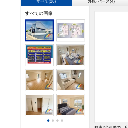
すべて(26)
外観･パース(4)
すべての画像
駐車2台可能で、