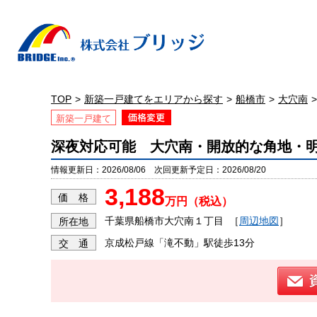
TOP
新築一戸建てをエリアから探す
船橋市
大穴南
新築一戸建て
深夜対応可能 大穴南・開放的な角地・
情報更新日：2026/08/06 次回更新予定日：2026/08/20
3,188
価 格
万円（税込）
千葉県船橋市大穴南１丁目
［
周辺地図
］
所在地
京成松戸線「滝不動」駅徒歩13分
交 通