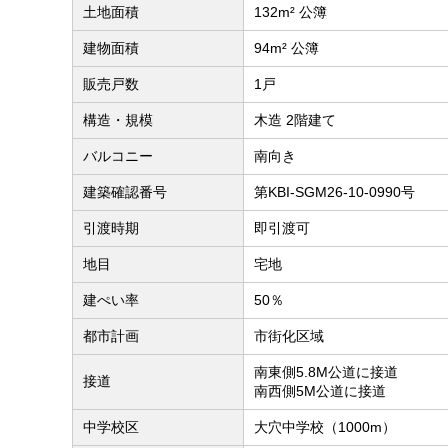
土地面積
132m² 公簿
建物面積
94m² 公簿
販売戸数
1戸
構造・規模
木造 2階建て
バルコニー
南向き
建築確認番号
第KBI-SGM26-10-0990号
引渡時期
即引渡可
地目
宅地
建ぺい率
50％
都市計画
市街化区域
南東側5.8M公道に接道
接道
南西側5M公道に接道
中学校区
大穴中学校（1000m）