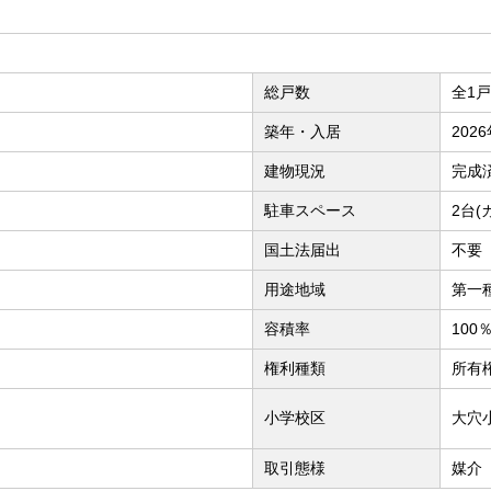
総戸数
全1戸
築年・入居
202
建物現況
完成
駐車スペース
2台(
国土法届出
不要
用途地域
第一
容積率
100
権利種類
所有
小学校区
大穴
取引態様
媒介