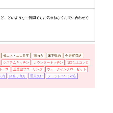
。
など、どのようなご質問でもお気兼ねなくお問い合わせく
省エネ・エコ住宅
南向き
床下収納
全居室収納
システムキッチン
カウンターキッチン
3口以上コンロ
トバス
全居室フローリング
ウォークインクローゼット
以内
陽当り良好
通風良好
フラット35Sに対応