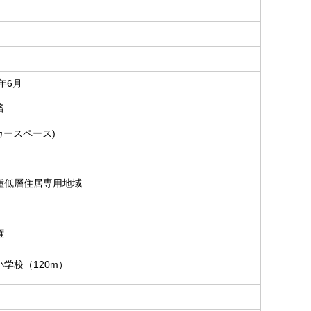
6年6月
済
カースペース)
種低層住居専用地域
％
権
小学校（120m）