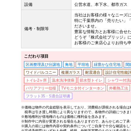
設備
公営水道、本下水、都市ガス
当社はお客様の様々なニーズ
特に千葉県内の「売りたい」
ださいませ。
備考・制限等
豊富な情報力とお客様に合せ
どうぞ『株式会社ブリッジ』
お客様のご来店心よりお待ち
こだわり項目
区画整理及び分譲地
角地
平坦地
緑豊かな住宅地
閑
ワイドバルコニー
複層ガラス
耐震適合
設計住宅性能
トイレ2ヶ所
温水洗浄便座
節水型トイレ
シャワー付洗
バリアフリー仕様
TVモニタ付インターホン
外断熱工法
フラット35・S適合証明書
※価格は物件の代金総額を表示しており、消費税が課税される場合は税
税率は引き渡し時期により異なりますので、各物件の詳細につきま
※敷地権利が借地権のものは価格に権利金を含みます。
※制作中に内容が変更される場合もありますので、あらかじめご了承
※購入の前には物件内容や契約条件についてご自身で十分な確認をし
※完成予想図はいずれも外構、植栽、外観等実際のものとは多少異な