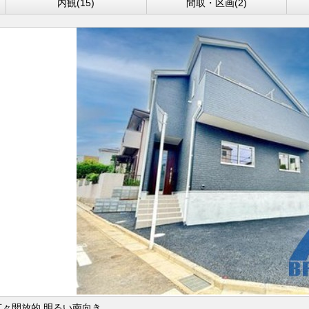
内観(15)
間取・区画(2)
広々開放的 明るい南向き。