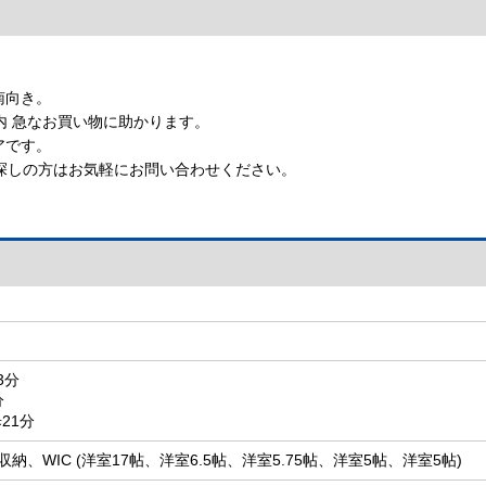
【インターホン】
【24時間換気システム】
南向き。
内 急なお買い物に助かります。
アです。
探しの方はお気軽にお問い合わせください。
3分
分
21分
収納、WIC (洋室17帖、洋室6.5帖、洋室5.75帖、洋室5帖、洋室5帖)