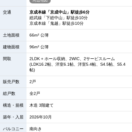
周辺地図
交通
京成本線「京成中山」駅徒歩6分
総武線「下総中山」駅徒歩10分
京成本線「鬼越」駅徒歩10分
土地面積
66m² 公簿
建物面積
96m² 公簿
間取
2LDK + ホール収納、2WIC、2サービスルーム
(LDK16.2帖、洋室6.1帖、洋室5.4帖、S4.5帖、S5.4
帖)
販売戸数
2戸
総戸数
全2戸
構造・規模
木造 3階建て
築年・入居
2026年10月
バルコニー
南向き