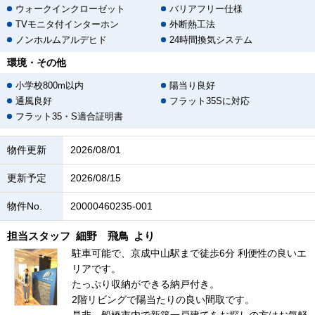
ウォークインクローゼット
バリアフリー仕様
TVモニタ付インターホン
外断熱工法
ノンホルムアルデヒド
24時間換気システム
環境・その他
小学校800m以内
陽当り良好
通風良好
フラット35Sに対応
フラット35・S適合証明書
物件更新
2026/08/01
更新予定
2026/08/15
物件No.
20000460235-001
担当スタッフ
細野 飛鳥
より
駐車可能で、京成中山駅まで徒歩6分 利便性の良いエ
リアです。
たっぷり収納ができる納戸付き。
2階リビングで陽当たりの良い間取です。