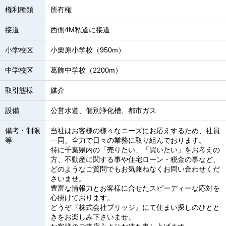
権利種類
所有権
接道
西側4M私道に接道
小学校区
小栗原小学校（950m）
中学校区
葛飾中学校（2200m）
取引態様
媒介
設備
公営水道、個別浄化槽、都市ガス
備考・制限
当社はお客様の様々なニーズにお応えするため、社員
等
一同、全力で日々の業務に取り組んでおります。
特に千葉県内の「売りたい」「買いたい」をお考えの
方、不動産に関する事や住宅ローン・税金の事など、
どのようなご質問でもお気兼ねなくお問い合わせくだ
さいませ。
豊富な情報力とお客様に合せたスピーディーな応対を
心掛けております。
どうぞ『株式会社ブリッジ』にて住まい探しのひとと
きをお楽しみ下さいませ。