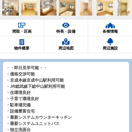
間取・区画
特長・設備
各棟情報
物件概要
周辺地図
周辺施設
・・即日見学可能・・
・価格交渉可能
・京成本線京成中山駅利用可能
・JR総武線下総中山駅利用可能
・住環境良好
・子育て環境良好
・駐車場完備
・設備豊富住宅
・最新システムカウンターキッチン
・最新システムユニットバス
・独立洗面台