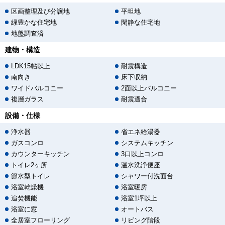
区画整理及び分譲地
平坦地
緑豊かな住宅地
閑静な住宅地
地盤調査済
建物・構造
LDK15帖以上
耐震構造
南向き
床下収納
ワイドバルコニー
2面以上バルコニー
複層ガラス
耐震適合
設備・仕様
浄水器
省エネ給湯器
ガスコンロ
システムキッチン
カウンターキッチン
3口以上コンロ
トイレ2ヶ所
温水洗浄便座
節水型トイレ
シャワー付洗面台
浴室乾燥機
浴室暖房
追焚機能
浴室1坪以上
浴室に窓
オートバス
全居室フローリング
リビング階段