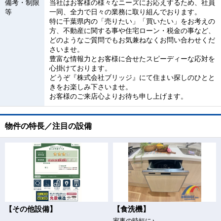
備考・制限
当社はお客様の様々なニーズにお応えするため、社員
等
一同、全力で日々の業務に取り組んでおります。
特に千葉県内の「売りたい」「買いたい」をお考えの
方、不動産に関する事や住宅ローン・税金の事など、
どのようなご質問でもお気兼ねなくお問い合わせくだ
さいませ。
豊富な情報力とお客様に合せたスピーディーな応対を
心掛けております。
どうぞ『株式会社ブリッジ』にて住まい探しのひとと
きをお楽しみ下さいませ。
お客様のご来店心よりお待ち申し上げます。
物件の特長／注目の設備
【その他設備】
【食洗機】
家事の時短に♪