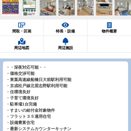
間取・区画
特長・設備
物件概要
周辺地図
周辺施設
・・深夜対応可能・・
・価格交渉可能
・東葉高速線船橋日大前駅利用可能
・京成松戸線北習志野駅利用可能
・住環境良好
・子育て環境良好
・駐車場1台完備
・すまいの給付金対象物件
・フラット３５適用住宅
・設備豊富住宅
・最新システムカウンターキッチン