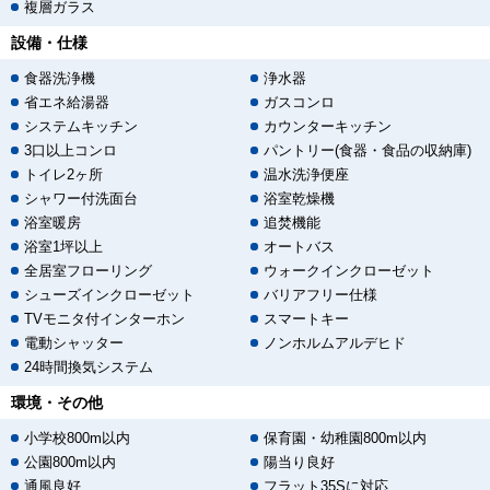
複層ガラス
設備・仕様
食器洗浄機
浄水器
省エネ給湯器
ガスコンロ
システムキッチン
カウンターキッチン
3口以上コンロ
パントリー(食器・食品の収納庫)
トイレ2ヶ所
温水洗浄便座
シャワー付洗面台
浴室乾燥機
浴室暖房
追焚機能
浴室1坪以上
オートバス
全居室フローリング
ウォークインクローゼット
シューズインクローゼット
バリアフリー仕様
TVモニタ付インターホン
スマートキー
電動シャッター
ノンホルムアルデヒド
24時間換気システム
環境・その他
小学校800m以内
保育園・幼稚園800m以内
公園800m以内
陽当り良好
通風良好
フラット35Sに対応