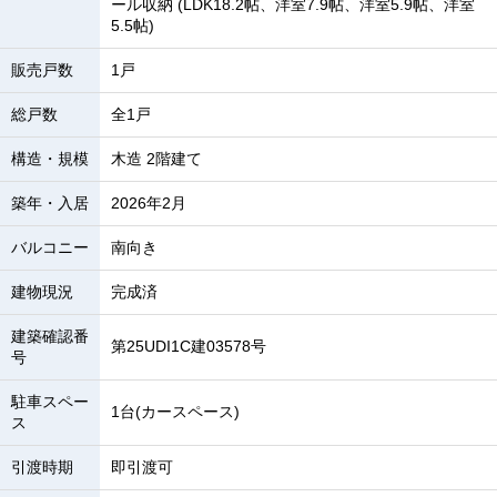
ール収納 (LDK18.2帖、洋室7.9帖、洋室5.9帖、洋室
5.5帖)
販売戸数
1戸
総戸数
全1戸
構造・規模
木造 2階建て
築年・入居
2026年2月
バルコニー
南向き
建物現況
完成済
建築確認番
第25UDI1C建03578号
号
駐車スペー
1台(カースペース)
ス
引渡時期
即引渡可