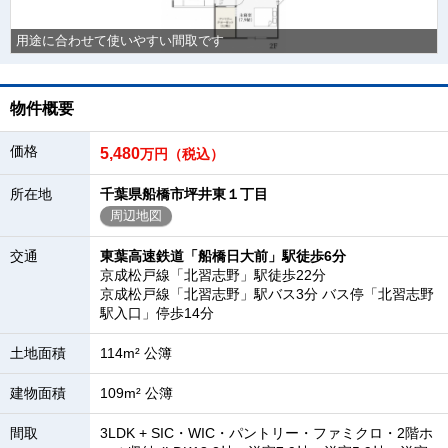
用途に合わせて使いやすい間取です
物件概要
価格
5,480
万円（税込）
所在地
千葉県船橋市坪井東１丁目
周辺地図
交通
東葉高速鉄道「船橋日大前」駅徒歩6分
京成松戸線「北習志野」駅徒歩22分
京成松戸線「北習志野」駅バス3分 バス停「北習志野
駅入口」停歩14分
土地面積
114m² 公簿
建物面積
109m² 公簿
間取
3LDK + SIC・WIC・パントリー・ファミクロ・2階ホ