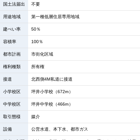
国土法届出
不要
用途地域
第一種低層住居専用地域
建ぺい率
50％
容積率
100％
都市計画
市街化区域
権利種類
所有権
接道
北西側4M私道に接道
小学校区
坪井小学校（672m）
中学校区
坪井中学校（466m）
取引態様
媒介
設備
公営水道、本下水、都市ガス