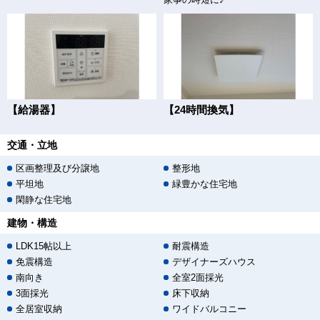
【給湯器】
【24時間換気】
交通・立地
区画整理及び分譲地
整形地
平坦地
緑豊かな住宅地
閑静な住宅地
建物・構造
LDK15帖以上
耐震構造
免震構造
デザイナーズハウス
南向き
全室2面採光
3面採光
床下収納
全居室収納
ワイドバルコニー