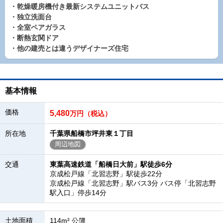
・乾燥暖房機付き最新システムユニットバス
・独立洗面台
・全室ペアガラス
・断熱玄関ドア
・他の建売とは違うデザイナーズ住宅
基本情報
価格
5,480
万円（税込）
所在地
千葉県船橋市坪井東１丁目
周辺地図
交通
東葉高速鉄道「船橋日大前」駅徒歩6分
京成松戸線「北習志野」駅徒歩22分
京成松戸線「北習志野」駅バス3分 バス停「北習志野
駅入口」停歩14分
土地面積
114m² 公簿