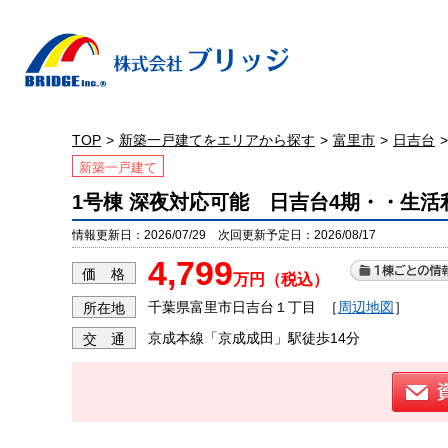
TOP
新築一戸建てをエリアから探す
富里市
日吉台
新築一戸建て
1号棟 深夜対応可能 日吉台4期・・生
情報更新日：2026/07/29 次回更新予定日：2026/08/17
4,799
価 格
万円（税込）
千葉県富里市日吉台１丁目
［
周辺地図
］
所在地
京成本線「京成成田」駅徒歩14分
交 通