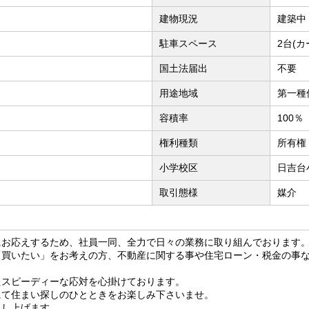
建物現況
建築中
駐車スペース
2台(
国土法届出
不要
用途地域
第一種
容積率
100％
権利種類
所有権
小学校区
日吉台
取引態様
媒介
にお応えするため、社員一同、全力で日々の業務に取り組んでおります
「買いたい」をお考えの方、不動産に関する事や住宅ローン・税金の事
たスピーディーな応対を心掛けております。
にて住まい探しのひとときをお楽しみ下さいませ。
申し上げます。