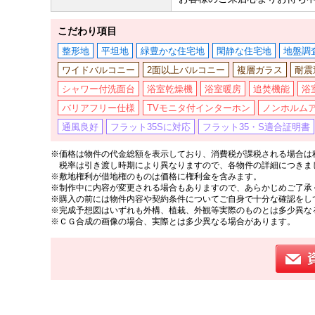
こだわり項目
整形地
平坦地
緑豊かな住宅地
閑静な住宅地
地盤調
ワイドバルコニー
2面以上バルコニー
複層ガラス
耐震
シャワー付洗面台
浴室乾燥機
浴室暖房
追焚機能
浴
バリアフリー仕様
TVモニタ付インターホン
ノンホルム
通風良好
フラット35Sに対応
フラット35・S適合証明書
※価格は物件の代金総額を表示しており、消費税が課税される場合は税
税率は引き渡し時期により異なりますので、各物件の詳細につきま
※敷地権利が借地権のものは価格に権利金を含みます。
※制作中に内容が変更される場合もありますので、あらかじめご了承
※購入の前には物件内容や契約条件についてご自身で十分な確認をし
※完成予想図はいずれも外構、植栽、外観等実際のものとは多少異な
※ＣＧ合成の画像の場合、実際とは多少異なる場合があります。