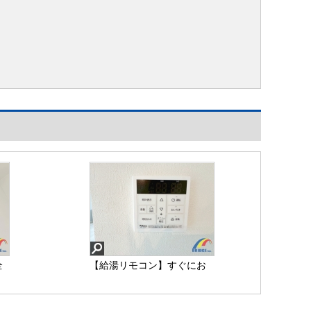
全
【給湯リモコン】すぐにお
の
湯がでる便利機能付き給湯
器♪