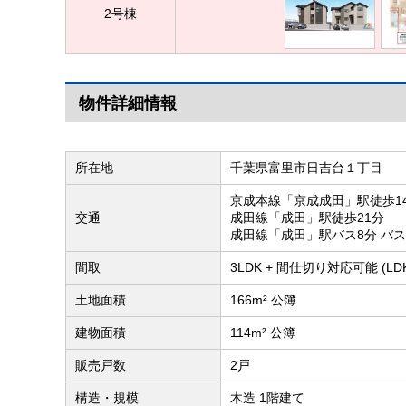
2号棟
物件詳細情報
所在地
千葉県富里市日吉台１丁目
京成本線「京成成田」駅徒歩1
交通
成田線「成田」駅徒歩21分
成田線「成田」駅バス8分 バ
間取
3LDK + 間仕切り対応可能 (L
土地面積
166m² 公簿
建物面積
114m² 公簿
販売戸数
2戸
構造・規模
木造 1階建て