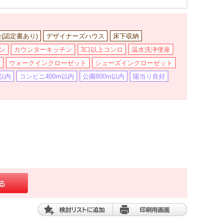
合(認定書あり)
デザイナーズハウス
床下収納
ン
カウンターキッチン
3口以上コンロ
温水洗浄便座
材
ウォークインクローゼット
シューズインクローゼット
以内
コンビニ400m以内
公園800m以内
陽当り良好