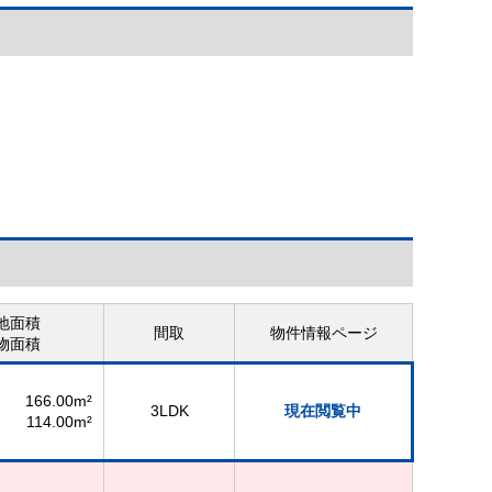
【給湯リモコン】
地面積
間取
物件情報ページ
物面積
166.00m²
3LDK
現在閲覧中
114.00m²