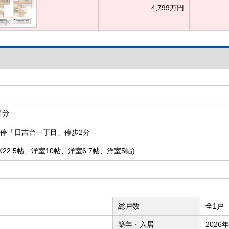
4,799万円
4分
ス停「日吉台一丁目」停歩2分
DK22.5帖、洋室10帖、洋室6.7帖、洋室5帖)
総戸数
全1戸
築年・入居
2026