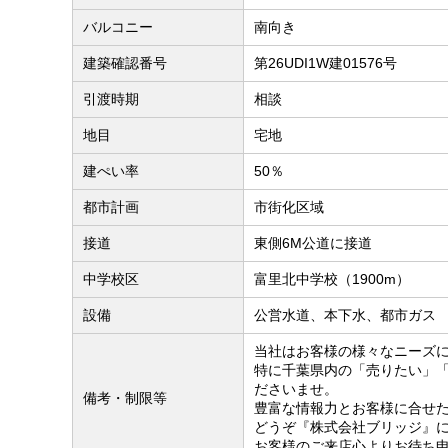
バルコニー
南向き
建築確認番号
第26UDI1W建01576号
引渡時期
相談
地目
宅地
建ぺい率
50％
都市計画
市街化区域
接道
東側6M公道に接道
中学校区
富里北中学校（1900m）
設備
公営水道、本下水、都市ガス
当社はお客様の様々なニーズ
特に千葉県内の「売りたい」
ださいませ。
備考・制限等
豊富な情報力とお客様に合せ
どうぞ『株式会社ブリッジ』
お客様のご来店心よりお待ち