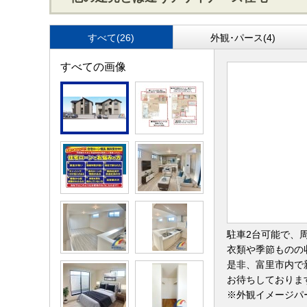
すべて(26)
外観･パース(4)
すべての画像
駐車2台可能で、
衣類や季節ものの
是非、富里市内で
お待ちしておりま
※外観イメージパ