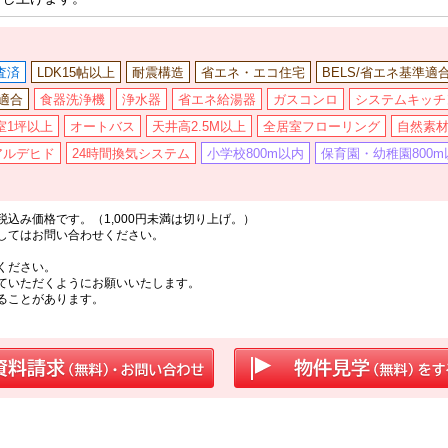
査済
LDK15帖以上
耐震構造
省エネ・エコ住宅
BELS/省エネ基準適
適合
食器洗浄機
浄水器
省エネ給湯器
ガスコンロ
システムキッチ
室1坪以上
オートバス
天井高2.5M以上
全居室フローリング
自然素
アルデヒド
24時間換気システム
小学校800m以内
保育園・幼稚園800m
込み価格です。（1,000円未満は切り上げ。）
してはお問い合わせください。
ください。
ていただくようにお願いいたします。
ることがあります。