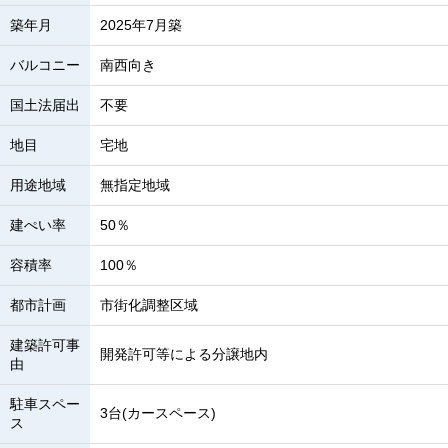
築年月
2025年7月築
バルコニー
南西向き
国土法届出
不要
地目
宅地
用途地域
無指定地域
建ぺい率
50％
容積率
100％
都市計画
市街化調整区域
建築許可事
開発許可等による分譲地内
由
駐車スペー
3台(カースペース)
ス