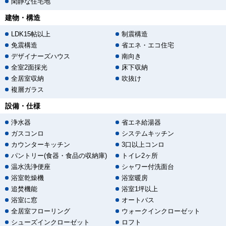
閑静な住宅地
建物・構造
LDK15帖以上
制震構造
免震構造
省エネ・エコ住宅
デザイナーズハウス
南向き
全室2面採光
床下収納
全居室収納
吹抜け
複層ガラス
設備・仕様
浄水器
省エネ給湯器
ガスコンロ
システムキッチン
カウンターキッチン
3口以上コンロ
パントリー(食器・食品の収納庫)
トイレ2ヶ所
温水洗浄便座
シャワー付洗面台
浴室乾燥機
浴室暖房
追焚機能
浴室1坪以上
浴室に窓
オートバス
全居室フローリング
ウォークインクローゼット
シューズインクローゼット
ロフト