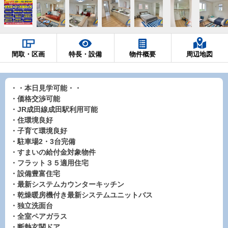
間取・区画
特長・設備
物件概要
周辺地図
・・本日見学可能・・
・価格交渉可能
・JR成田線成田駅利用可能
・住環境良好
・子育て環境良好
・駐車場2・3台完備
・すまいの給付金対象物件
・フラット３５適用住宅
・設備豊富住宅
・最新システムカウンターキッチン
・乾燥暖房機付き最新システムユニットバス
・独立洗面台
・全室ペアガラス
・断熱玄関ドア