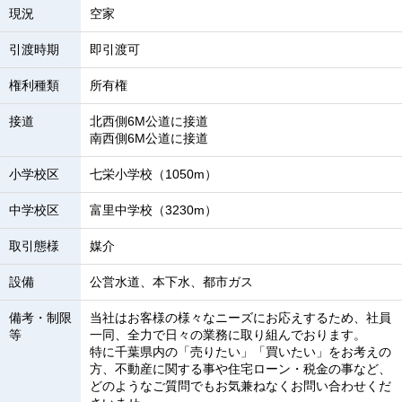
現況
空家
引渡時期
即引渡可
権利種類
所有権
接道
北西側6M公道に接道
南西側6M公道に接道
小学校区
七栄小学校（1050m）
中学校区
富里中学校（3230m）
取引態様
媒介
設備
公営水道、本下水、都市ガス
備考・制限
当社はお客様の様々なニーズにお応えするため、社員
等
一同、全力で日々の業務に取り組んでおります。
特に千葉県内の「売りたい」「買いたい」をお考えの
方、不動産に関する事や住宅ローン・税金の事など、
どのようなご質問でもお気兼ねなくお問い合わせくだ