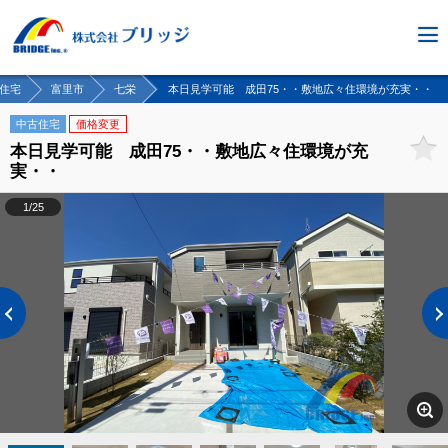
住宅
富里市
七栄
本日見学可能 成田75・・敷地広々住環境が充実・・
中古住宅
価格変更
本日見学可能 成田75・・敷地広々住環境が充
実・・
1/25