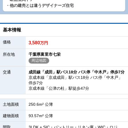
・他の建売とは違うデザイナーズ住宅
基本情報
価格
3,580
万円
所在地
千葉県富里市七栄
周辺地図
交通
成田線「成田」駅バス18分 バス停「中木戸」停歩7分
京成本線「京成成田」駅バス18分 バス停「中木戸」
停歩7分
京成本線「公津の杜」駅徒歩47分
土地面積
250.6m² 公簿
建物面積
93.57m² 公簿
間取
3LDK + SIC・パントリー・リネン庫・WIC・ロジ