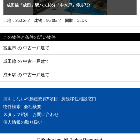
成田線「成田」駅バス18分「中木戸」停歩7分
土地：250.2m² 建物：96.05m² 間取：3LDK
この物件と条件の近い物件
富里市 の 中古一戸建て
成田線 の 中古一戸建て
成田駅 の 中古一戸建て
損をしない不動産売買5項目
房総移住相談窓口
物件検索
会社概要
スタッフ紹介
お問い合わせ
個人情報の取り扱い
© Bridge Inc. All Rights Reserved.