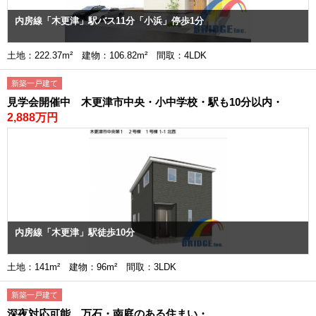
内房線「木更津」駅バス11分「小浜」停歩1分
土地：222.37m² 建物：106.82m² 間取：4LDK
新築一戸建て
見学会開催中 木更津市中央・小中学校・駅も10分以内・
2,888万円
内房線「木更津」駅徒歩10分
土地：141m² 建物：96m² 間取：3LDK
新築一戸建て
深夜対応可能 万石・南庭のある住まい・