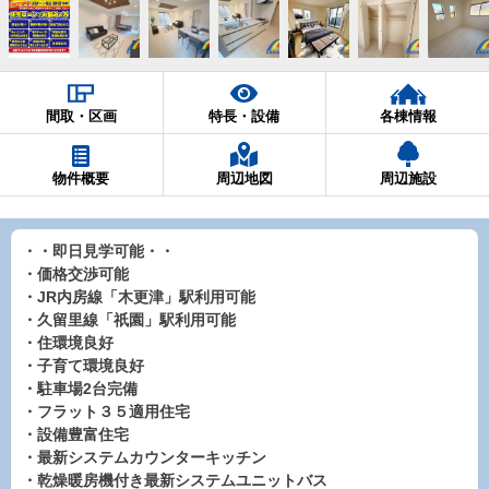
間取・区画
特長・設備
各棟情報
物件概要
周辺地図
周辺施設
・・即日見学可能・・
・価格交渉可能
・JR内房線「木更津」駅利用可能
・久留里線「祇園」駅利用可能
・住環境良好
・子育て環境良好
・駐車場2台完備
・フラット３５適用住宅
・設備豊富住宅
・最新システムカウンターキッチン
・乾燥暖房機付き最新システムユニットバス