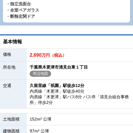
・独立洗面台
・全室ペアガラス
・断熱玄関ドア
基本情報
価格
2,690
万円（税込）
所在地
千葉県木更津市清見台東１丁目
周辺地図
交通
久留里線「祇園」駅徒歩12分
内房線「木更津」駅徒歩40分
内房線「木更津」駅バス8分 バス停「清見台組合事務
所」停歩2分
土地面積
152m² 公簿
建物面積
97m² 公簿