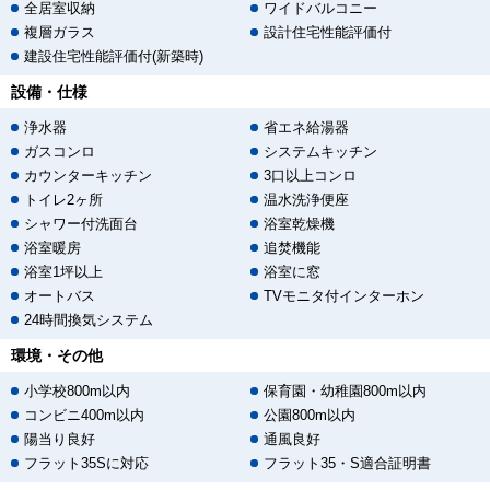
全居室収納
ワイドバルコニー
複層ガラス
設計住宅性能評価付
建設住宅性能評価付(新築時)
設備・仕様
浄水器
省エネ給湯器
ガスコンロ
システムキッチン
カウンターキッチン
3口以上コンロ
トイレ2ヶ所
温水洗浄便座
シャワー付洗面台
浴室乾燥機
浴室暖房
追焚機能
浴室1坪以上
浴室に窓
オートバス
TVモニタ付インターホン
24時間換気システム
環境・その他
小学校800m以内
保育園・幼稚園800m以内
コンビニ400m以内
公園800m以内
陽当り良好
通風良好
フラット35Sに対応
フラット35・S適合証明書