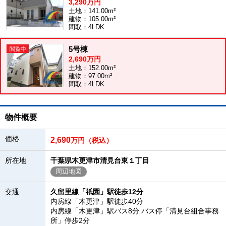
3,290万円
土地：141.00m²
建物：105.00m²
間取：4LDK
5号棟
2,690万円
土地：152.00m²
建物：97.00m²
間取：4LDK
物件概要
価格
2,690
万円（税込）
所在地
千葉県木更津市清見台東１丁目
周辺地図
交通
久留里線「祇園」駅徒歩12分
内房線「木更津」駅徒歩40分
内房線「木更津」駅バス8分 バス停「清見台組合事務
所」停歩2分