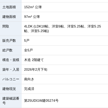
土地面積
152m² 公簿
建物面積
97m² 公簿
間取
4LDK (LDK18帖、洋室6帖、洋室5.25帖、洋室5.25
帖、洋室5.25帖)
販売戸数
5戸
総戸数
全5戸
構造・規模
木造 2階建て
築年・入居
2026年2月下旬
バルコニー
南向き
建物現況
完成済
建築確認番
第25UDI1W建05274号
号