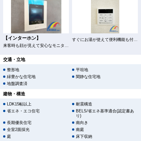
【インターホン】
すぐにお湯が使えて便利機能も付き給湯器♪
来客時も顔が見えて安心なモニター付きインターホン
交通・立地
整形地
平坦地
緑豊かな住宅地
閑静な住宅地
地盤調査済
建物・構造
LDK15帖以上
耐震構造
省エネ・エコ住宅
BELS/省エネ基準適合(認定書あ
り)
長期優良住宅
南向き
全室2面採光
南庭
庭
床下収納