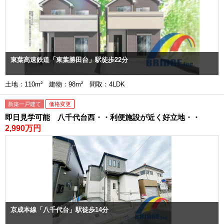
東葉高速鉄道「東葉勝田台」駅徒歩22分
土地：110m² 建物：98m² 間取：4LDK
新築一戸建て
価格変更
即日見学可能 八千代台西・・利便施設が近く好立地・・
2,990万円
京成本線「八千代台」駅徒歩14分