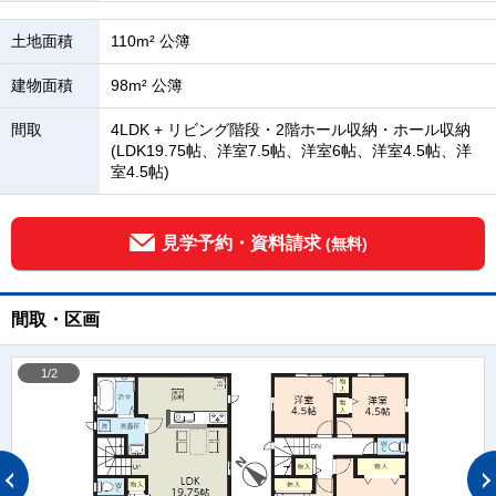
土地面積
110m² 公簿
建物面積
98m² 公簿
間取
4LDK + リビング階段・2階ホール収納・ホール収納
(LDK19.75帖、洋室7.5帖、洋室6帖、洋室4.5帖、洋
室4.5帖)
見学予約・資料請求
(無料)
間取・区画
1/2