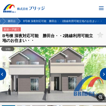
市
勝田台
B号棟 深夜対応可能 勝田台・・2路線利用可能立地のお住まい・・
新築一戸建て
B号棟 深夜対応可能 勝田台・・2路線利用可能立
地のお住まい・・
1/30