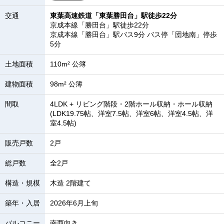
交通
東葉高速鉄道「東葉勝田台」駅徒歩22分
京成本線「勝田台」駅徒歩22分
京成本線「勝田台」駅バス9分 バス停「団地南」停歩
5分
土地面積
110m² 公簿
建物面積
98m² 公簿
間取
4LDK + リビング階段・2階ホール収納・ホール収納
(LDK19.75帖、洋室7.5帖、洋室6帖、洋室4.5帖、洋
室4.5帖)
販売戸数
2戸
総戸数
全2戸
構造・規模
木造 2階建て
築年・入居
2026年6月上旬
バルコニー
南西向き