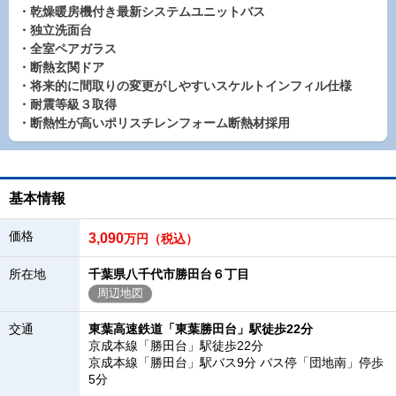
・乾燥暖房機付き最新システムユニットバス
・独立洗面台
・全室ペアガラス
・断熱玄関ドア
・将来的に間取りの変更がしやすいスケルトインフィル仕様
・耐震等級３取得
・断熱性が高いポリスチレンフォーム断熱材採用
基本情報
価格
3,090
万円（税込）
所在地
千葉県八千代市勝田台６丁目
周辺地図
交通
東葉高速鉄道「東葉勝田台」駅徒歩22分
京成本線「勝田台」駅徒歩22分
京成本線「勝田台」駅バス9分 バス停「団地南」停歩
5分