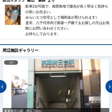
担当スタッフ
横山 麻鈴
より
駐車2台可能で、南西角地で陽光が良く明るく気持ち
の良いお住まい。
みらいエコ住宅として補助金が受けられます♪
是非、八千代市内で新築一戸建てをお探しの方はお気
軽にお問い合わせください。
お待ちしております。
周辺施設ギャラリー
1/4
東葉勝田台駅（約1,760m）