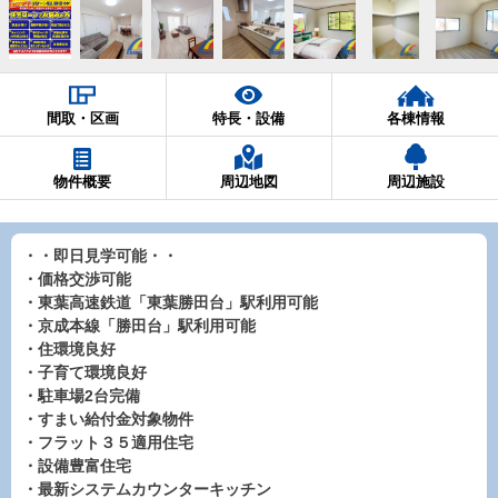
間取・区画
特長・設備
各棟情報
物件概要
周辺地図
周辺施設
・・即日見学可能・・
・価格交渉可能
・東葉高速鉄道「東葉勝田台」駅利用可能
・京成本線「勝田台」駅利用可能
・住環境良好
・子育て環境良好
・駐車場2台完備
・すまい給付金対象物件
・フラット３５適用住宅
・設備豊富住宅
・最新システムカウンターキッチン