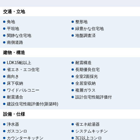
交通・立地
角地
整形地
平坦地
緑豊かな住宅地
閑静な住宅地
地盤調査済
南側道路
建物・構造
LDK15帖以上
耐震構造
省エネ・エコ住宅
長期優良住宅
南向き
全室2面採光
床下収納
全居室収納
ワイドバルコニー
複層ガラス
耐震適合
設計住宅性能評価付
建設住宅性能評価付(新築時)
設備・仕様
浄水器
省エネ給湯器
ガスコンロ
システムキッチン
カウンターキッチン
3口以上コンロ