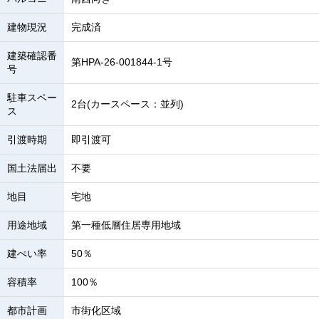
建物現況
完成済
建築確認番
第HPA-26-001844-1号
号
駐車スペー
2台(カースペース：並列)
ス
引渡時期
即引渡可
国土法届出
不要
地目
宅地
用途地域
第一種低層住居専用地域
建ぺい率
50％
容積率
100％
都市計画
市街化区域