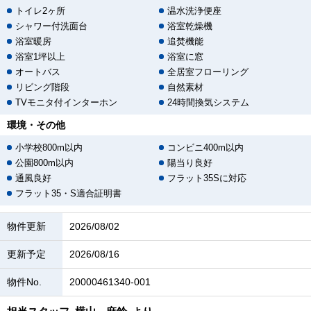
トイレ2ヶ所
温水洗浄便座
シャワー付洗面台
浴室乾燥機
浴室暖房
追焚機能
浴室1坪以上
浴室に窓
オートバス
全居室フローリング
リビング階段
自然素材
TVモニタ付インターホン
24時間換気システム
環境・その他
小学校800m以内
コンビニ400m以内
公園800m以内
陽当り良好
通風良好
フラット35Sに対応
フラット35・S適合証明書
物件更新
2026/08/02
更新予定
2026/08/16
物件No.
20000461340-001