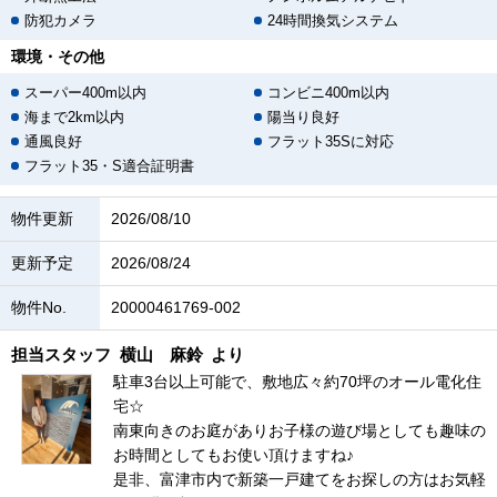
防犯カメラ
24時間換気システム
環境・その他
スーパー400m以内
コンビニ400m以内
海まで2km以内
陽当り良好
通風良好
フラット35Sに対応
フラット35・S適合証明書
物件更新
2026/08/10
更新予定
2026/08/24
物件No.
20000461769-002
担当スタッフ
横山 麻鈴
より
駐車3台以上可能で、敷地広々約70坪のオール電化住
宅☆
南東向きのお庭がありお子様の遊び場としても趣味の
お時間としてもお使い頂けますね♪
是非、富津市内で新築一戸建てをお探しの方はお気軽