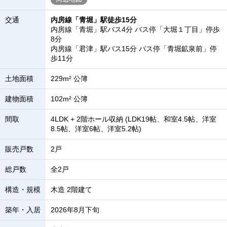
交通
内房線「青堀」駅徒歩15分
内房線「青堀」駅バス4分 バス停「大堀１丁目」停歩
8分
内房線「君津」駅バス15分 バス停「青堀鉱泉前」停
歩11分
土地面積
229m² 公簿
建物面積
102m² 公簿
間取
4LDK + 2階ホール収納 (LDK19帖、和室4.5帖、洋室
8.5帖、洋室6帖、洋室5.2帖)
販売戸数
2戸
総戸数
全2戸
構造・規模
木造 2階建て
築年・入居
2026年8月下旬