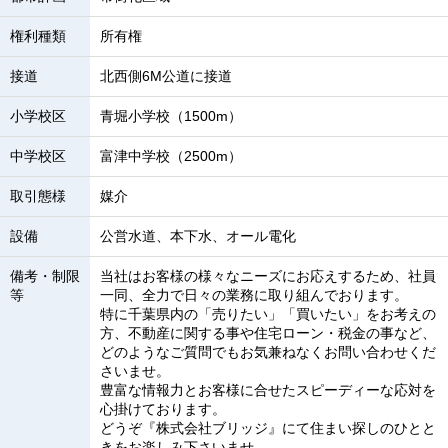
権利種類
所有権
接道
北西側6M公道に接道
小学校区
青堀小学校（1500m）
中学校区
富津中学校（2500m）
取引態様
媒介
設備
公営水道、本下水、オール電化
備考・制限
当社はお客様の様々なニーズにお応えするため、社員
等
一同、全力で日々の業務に取り組んでおります。
特に千葉県内の「売りたい」「買いたい」をお考えの
方、不動産に関する事や住宅ローン・税金の事など、
どのようなご質問でもお気兼ねなくお問い合わせくだ
さいませ。
豊富な情報力とお客様に合せたスピーディーな応対を
心掛けております。
どうぞ『株式会社ブリッジ』にて住まい探しのひとと
きをお楽しみ下さいませ。