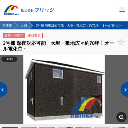
富津市
大堀
3号棟 深夜対応可能 大堀・敷地広々約70坪！オール電化◎・
新築一戸建て
価格変更
3号棟 深夜対応可能 大堀・敷地広々約70坪！オー
ル電化◎・
1/30