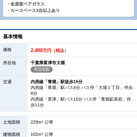
・全居室ペアガラス
・カースペース3台以上あり
基本情報
価格
2,488
万円（税込）
所在地
千葉県富津市大堀
周辺地図
交通
内房線「青堀」駅徒歩15分
内房線「青堀」駅バス4分 バス停「大堀１丁目」停歩
8分
内房線「君津」駅バス15分 バス停「青堀鉱泉前」停
歩11分
土地面積
229m² 公簿
建物面積
102m² 公簿