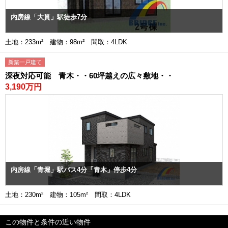
内房線「大貫」駅徒歩7分
土地：233m² 建物：98m² 間取：4LDK
新築一戸建て
深夜対応可能 青木・・60坪越えの広々敷地・・
3,190万円
内房線「青堀」駅バス4分「青木」停歩4分
土地：230m² 建物：105m² 間取：4LDK
この物件と条件の近い物件