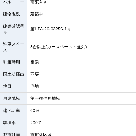
バルコニー
南東向き
建物現況
建築中
建築確認番
第HPA-26-03256-1号
号
駐車スペー
3台以上(カースペース：並列)
ス
引渡時期
相談
国土法届出
不要
地目
宅地
用途地域
第一種住居地域
建ぺい率
60％
容積率
200％
都市計画
市街化区域