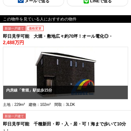
メールで送る
LINEで送る
この物件を見ている人におすすめの物件
新築一戸建て
価格変更
即日見学可能 大堀・敷地広々約70坪！オール電化◎・
2,488万円
内房線「青堀」駅徒歩15分
土地：229m² 建物：102m² 間取：3LDK
新築一戸建て
即日見学可能 千種新田・即・入・居・可！海まで歩いて10分
♪・