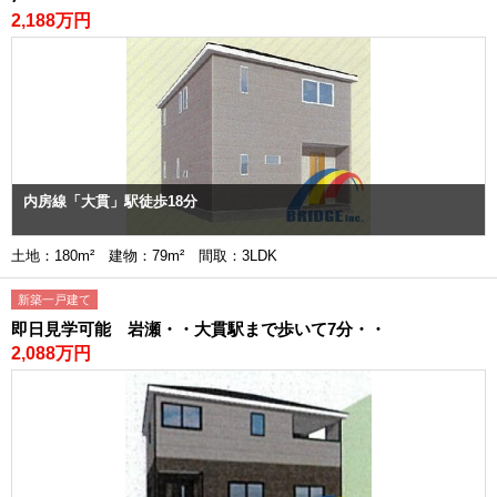
2,188万円
内房線「大貫」駅徒歩18分
土地：180m² 建物：79m² 間取：3LDK
新築一戸建て
即日見学可能 岩瀬・・大貫駅まで歩いて7分・・
2,088万円