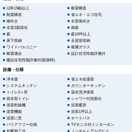
LDK15帖以上
耐震構造
制震構造
省エネ・エコ住宅
南向き
全室南向き
全室2面採光
南庭
庭
庭10坪以上
床下収納
全居室収納
ワイドバルコニー
複層ガラス
耐震適合
設計住宅性能評価付
建設住宅性能評価付(新築時)
設備・仕様
浄水器
省エネ給湯器
システムキッチン
カウンターキッチン
トイレ2ヶ所
温水洗浄便座
節水型トイレ
シャワー付洗面台
浴室乾燥機
浴室暖房
追焚機能
浴室1坪以上
浴室に窓
オートバス
バリアフリー仕様
TVモニタ付インターホン
外断熱工法
ノンホルムアルデヒド