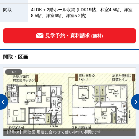
間取
4LDK + 2階ホール収納 (LDK19帖、和室4.5帖、洋室
8.5帖、洋室6帖、洋室5.2帖)
見学予約・資料請求
(無料)
間取・区画
1/2
【3号棟】間取図 用途に合わせて使いやすい間取です