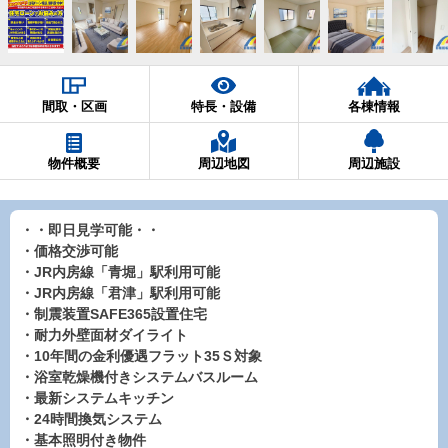
間取・区画
特長・設備
各棟情報
物件概要
周辺地図
周辺施設
・・即日見学可能・・
・価格交渉可能
・JR内房線「青堀」駅利用可能
・JR内房線「君津」駅利用可能
・制震装置SAFE365設置住宅
・耐力外壁面材ダイライト
・10年間の金利優遇フラット35Ｓ対象
・浴室乾燥機付きシステムバスルーム
・最新システムキッチン
・24時間換気システム
・基本照明付き物件