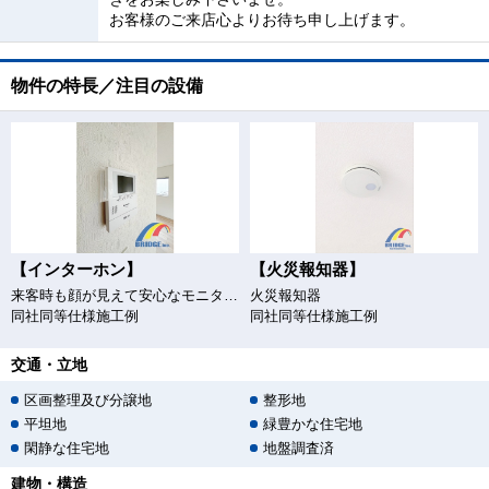
お客様のご来店心よりお待ち申し上げます。
物件の特長／注目の設備
【インターホン】
【火災報知器】
来客時も顔が見えて安心なモニター付きインターホン
火災報知器
同社同等仕様施工例
同社同等仕様施工例
交通・立地
区画整理及び分譲地
整形地
平坦地
緑豊かな住宅地
閑静な住宅地
地盤調査済
建物・構造