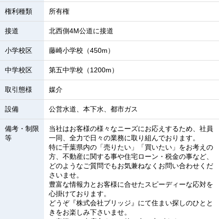
権利種類
所有権
接道
北西側4M公道に接道
小学校区
藤崎小学校（450m）
中学校区
第五中学校（1200m）
取引態様
媒介
設備
公営水道、本下水、都市ガス
備考・制限
当社はお客様の様々なニーズにお応えするため、社員
等
一同、全力で日々の業務に取り組んでおります。
特に千葉県内の「売りたい」「買いたい」をお考えの
方、不動産に関する事や住宅ローン・税金の事など、
どのようなご質問でもお気兼ねなくお問い合わせくだ
さいませ。
豊富な情報力とお客様に合せたスピーディーな応対を
心掛けております。
どうぞ『株式会社ブリッジ』にて住まい探しのひとと
きをお楽しみ下さいませ。