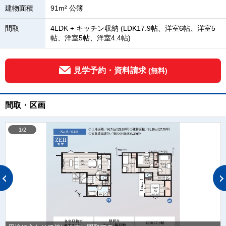
建物面積
91m² 公簿
間取
4LDK + キッチン収納 (LDK17.9帖、洋室6帖、洋室5
帖、洋室5帖、洋室4.4帖)
見学予約・資料請求
(無料)
間取・区画
1/2