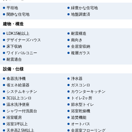
平坦地
緑豊かな住宅地
閑静な住宅地
地盤調査済
建物・構造
LDK15帖以上
耐震構造
デザイナーズハウス
南向き
床下収納
全居室収納
ワイドバルコニー
複層ガラス
耐震適合
設備・仕様
食器洗浄機
浄水器
省エネ給湯器
ガスコンロ
システムキッチン
カウンターキッチン
3口以上コンロ
トイレ2ヶ所
温水洗浄便座
節水型トイレ
シャワー付洗面台
浴室乾燥機
浴室暖房
追焚機能
浴室1坪以上
オートバス
天井高2.5M以上
全居室フローリング