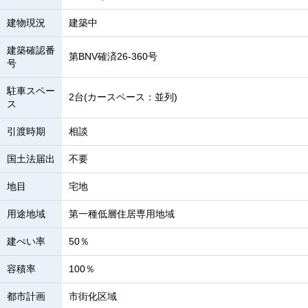
建物現況
建築中
建築確認番
第BNV確済26-360号
号
駐車スペー
2台(カースペース：並列)
ス
引渡時期
相談
国土法届出
不要
地目
宅地
用途地域
第一種低層住居専用地域
建ぺい率
50％
容積率
100％
都市計画
市街化区域