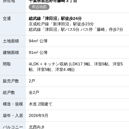
所在地
千葉県習志野市藤崎３丁目
周辺地図
交通
総武線「津田沼」駅徒歩24分
京成松戸線「新津田沼」駅徒歩23分
総武線「津田沼」駅バス5分 バス停「藤崎」停歩7分
土地面積
94m² 公簿
建物面積
91m² 公簿
間取
4LDK + キッチン収納 (LDK17.9帖、洋室6帖、洋室5
帖、洋室5帖、洋室4.4帖)
販売戸数
2戸
総戸数
全2戸
構造・規模
木造 2階建て
築年・入居
2026年9月
バルコニー
北西向き