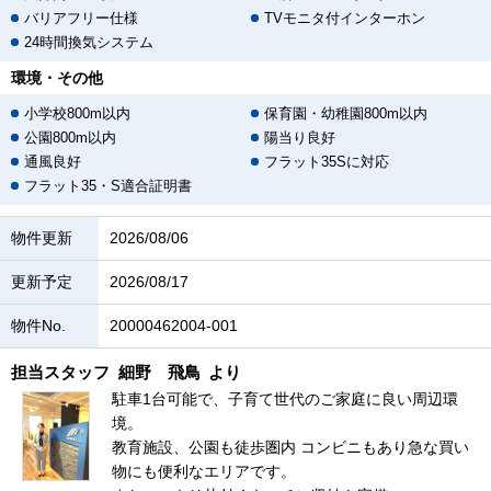
バリアフリー仕様
TVモニタ付インターホン
24時間換気システム
環境・その他
小学校800m以内
保育園・幼稚園800m以内
公園800m以内
陽当り良好
通風良好
フラット35Sに対応
フラット35・S適合証明書
物件更新
2026/08/06
更新予定
2026/08/17
物件No.
20000462004-001
担当スタッフ
細野 飛鳥
より
駐車1台可能で、子育て世代のご家庭に良い周辺環
境。
教育施設、公園も徒歩圏内 コンビニもあり急な買い
物にも便利なエリアです。