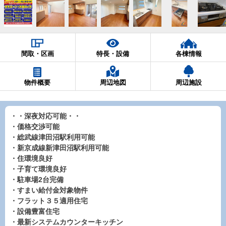
間取・区画
特長・設備
各棟情報
物件概要
周辺地図
周辺施設
・・深夜対応可能・・
・価格交渉可能
・総武線津田沼駅利用可能
・新京成線新津田沼駅利用可能
・住環境良好
・子育て環境良好
・駐車場2台完備
・すまい給付金対象物件
・フラット３５適用住宅
・設備豊富住宅
・最新システムカウンターキッチン