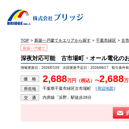
TOP
新築一戸建てをエリアから探す
千葉市緑区
古
新築一戸建て
深夜対応可能 古市場町・オール電化の
情報更新日：2026/07/29 次回更新予定日：2026/08/17 取引条件有効
2,688
2,688
価 格
万円（税込）〜
万
千葉県千葉市緑区古市場町
［
周辺地図
］
所在地
内房線「浜野」駅徒歩28分
交 通