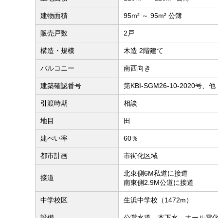
建物面積
95m² ～ 95m² 公簿
販売戸数
2戸
構造・規模
木造 2階建て
バルコニー
南西向き
建築確認番号
第KBI-SGM26-10-2020号、他
引渡時期
相談
地目
田
建ぺい率
60％
都市計画
市街化区域
北東側6M私道に接道
接道
南東側2.9M公道に接道
中学校区
生浜中学校（1472m）
設備
公営水道、本下水、オール電