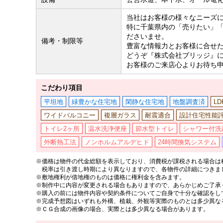
当社はお客様の様々なニーズ
特に千葉県内の「売りたい」
ださいませ。
備考・制限等
豊富な情報力とお客様に合せ
どうぞ『株式会社ブリッジ』
お客様のご来店心よりお待ち
こだわり項目
平坦地
緑豊かな住宅地
閑静な住宅地
地盤調査済
L
ワイドバルコニー
複層ガラス
耐震適合
設計住宅性能
トイレ2ヶ所
温水洗浄便座
節水型トイレ
シャワー付洗
外断熱工法
ノンホルムアルデヒド
24時間換気システム
※価格は物件の代金総額を表示しており、消費税が課税される場合は税
税率は引き渡し時期により異なりますので、各物件の詳細につきま
※敷地権利が借地権のものは価格に権利金を含みます。
※制作中に内容が変更される場合もありますので、あらかじめご了承
※購入の前には物件内容や契約条件についてご自身で十分な確認をし
※完成予想図はいずれも外構、植栽、外観等実際のものとは多少異な
※ＣＧ合成の画像の場合、実際とは多少異なる場合があります。