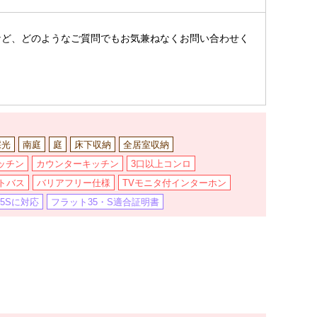
。
など、どのようなご質問でもお気兼ねなくお問い合わせく
採光
南庭
庭
床下収納
全居室収納
ッチン
カウンターキッチン
3口以上コンロ
トバス
バリアフリー仕様
TVモニタ付インターホン
5Sに対応
フラット35・S適合証明書