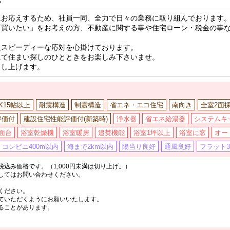
にお応えするため、社員一同、全力で日々の業務に取り組んでおります
「買いたい」をお考えの方、不動産に関する事や住宅ローン・税金の事
たスピーディーな応対を心掛けております。
にて住まい探しのひとときをお楽しみ下さいませ。
申し上げます。
DK15帖以上
耐震構造
制震構造
省エネ・エコ住宅
南向き
全室2面
評価付
建設住宅性能評価付(新築時)
浄水器
省エネ給湯器
システムキ
面台
浴室乾燥機
浴室暖房
追焚機能
浴室1坪以上
浴室に窓
オー
コンビニ400m以内
海まで2km以内
陽当り良好
通風良好
フラット3
込み価格です。（1,000円未満は切り上げ。）
してはお問い合わせください。
ください。
ていただくようにお願いいたします。
ることがあります。