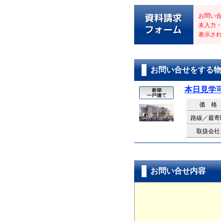
お問い
未入力
表示さ
お問い合せをする
本日見学
価 格
路線／最寄
取扱会社
お問い合せ内容