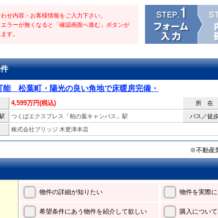
合わせ内容・お客様情報をご入力下さい。
・エラーが無くなると「確認画面へ進む」ボタンが
れます。
物件
可能 松葉町・陽光の良い角地で床暖房完備・
4,599万円(税込)
所 在
駅
つくばエクスプレス「柏の葉キャンパス」駅
バス／徒
株式会社ブリッジ 木更津本店
※不動産
物件の詳細が知りたい
物件を実際に
希望条件にあう物件を紹介して欲しい
購入について