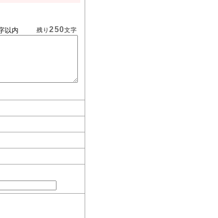
250
字以内
残り
文字