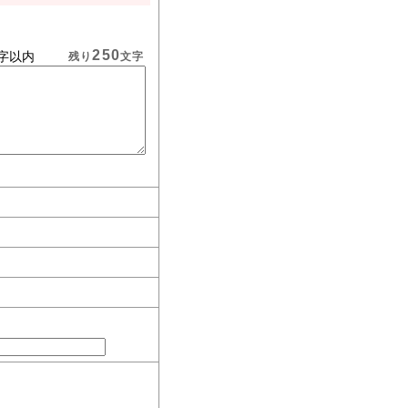
250
字以内
残り
文字