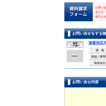
お問い
未入力
表示さ
お問い合せをする
深夜対応
価 格
路線／最寄
取扱会社
お問い合せ内容