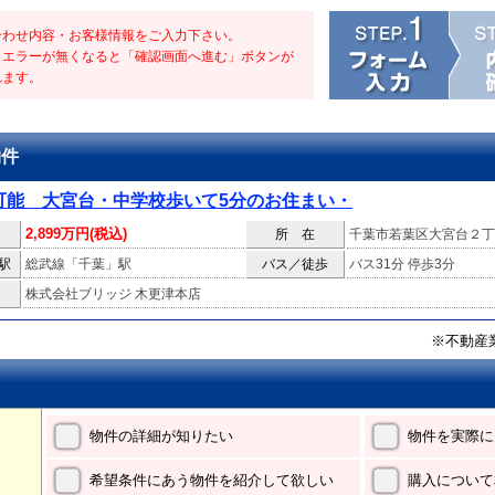
合わせ内容・お客様情報をご入力下さい。
・エラーが無くなると「確認画面へ進む」ボタンが
れます。
物件
可能 大宮台・中学校歩いて5分のお住まい・
2,899万円(税込)
所 在
千葉市若葉区大宮台２丁
駅
総武線「千葉」駅
バス／徒歩
バス31分 停歩3分
株式会社ブリッジ 木更津本店
※不動産
物件の詳細が知りたい
物件を実際に
希望条件にあう物件を紹介して欲しい
購入について