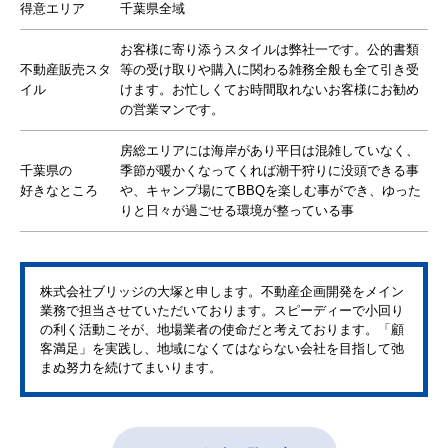
得意エリア
千葉県全域
お客様に寄り添うスタイルは弊社一です。公的書類
不動産販売スタ
等の受け取りや購入に関わる雑務全般も全て引き受
イル
けます。お忙しくてお時間取れないお客様にお勧め
の営業マンです。
房総エリアには海岸があり平日は混雑していなく、
千葉県の
季節が暖かくなってくれば潮干狩りに没頭できる事
好きなところ
や、キャンプ場にてBBQを楽しむ事ができ、ゆった
りと日々が過ごせる環境が整っている事
株式会社ブリッジの大塚と申します。不動産企画開発をメイン
業務で担当させていただいております。スピーディーで小回り
の利く活動こそが、地場業者の使命だと考えております。「顧
客満足」を実践し、地域になくてはならない会社を目指して弛
まぬ努力を続けてまいります。