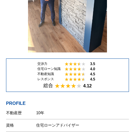
3.5
交渉力
4.0
住宅ローン知識
4.5
不動産知識
4.5
レスポンス
総合
4.12
PROFILE
不動産歴
10年
資格
住宅ローンアドバイザー