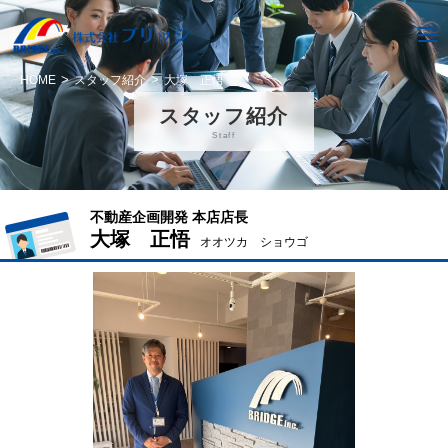
HOME
スタッフ紹介
大塚 正悟
スタッフ紹介
Staff
不動産企画開発 本店店長
大塚 正悟
オオツカ ショウゴ