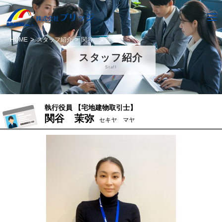
HOME
スタッフ紹介
関谷 茉弥
スタッフ紹介
Staff
執行役員 【宅地建物取引士】
関谷 茉弥
セキヤ マヤ