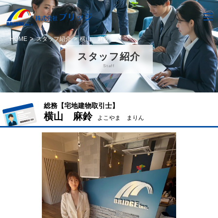
HOME
スタッフ紹介
横山 麻鈴
スタッフ紹介
Staff
総務【宅地建物取引士】
横山 麻鈴
よこやま まりん