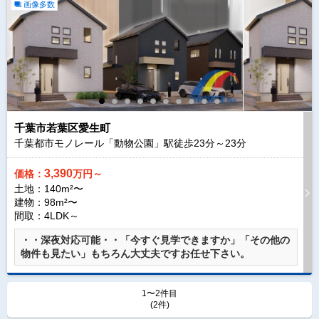
画像多数
千葉市若葉区愛生町
千葉都市モノレール「動物公園」駅徒歩
23
分～
23
分
3,390
価格：
万円～
土地：140m²〜
建物：98m²〜
間取：4LDK～
・・深夜対応可能・・「今すぐ見学できますか」「その他の
物件も見たい」もちろん大丈夫ですお任せ下さい。
1〜2件目
(2件)