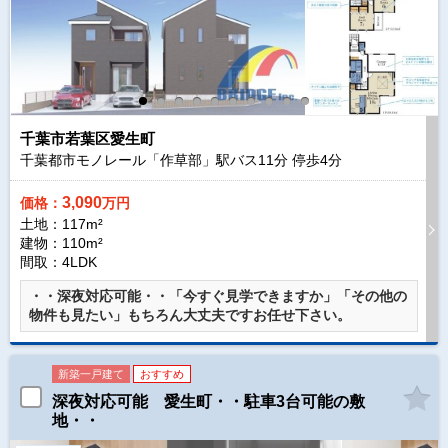
千葉市若葉区愛生町
千葉都市モノレール「作草部」駅バス
11
分 停歩
4
分
3,090
価格：
万円
土地：117m²
建物：110m²
間取：4LDK
・・深夜対応可能・・「今すぐ見学できますか」「その他の
物件も見たい」もちろん大丈夫ですお任せ下さい。
新築一戸建て
おすすめ
深夜対応可能 愛生町・・駐車3台可能の敷
地・・