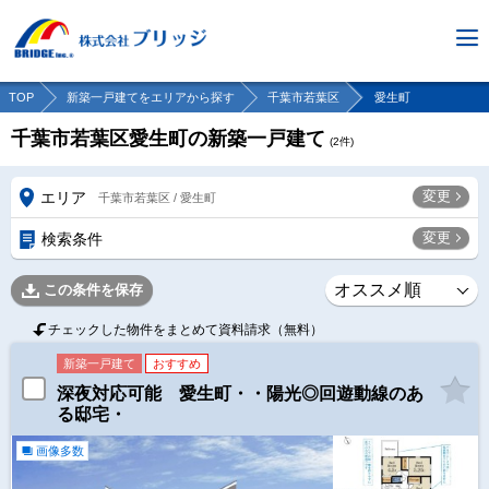
TOP
新築一戸建てをエリアから探す
千葉市若葉区
愛生町
千葉市若葉区愛生町の新築一戸建て
(
2
件)
変更
エリア
千葉市若葉区 / 愛生町
変更
検索条件
この条件を保存
チェックした物件をまとめて資料請求（無料）
新築一戸建て
おすすめ
深夜対応可能 愛生町・・陽光◎回遊動線のあ
る邸宅・
画像多数