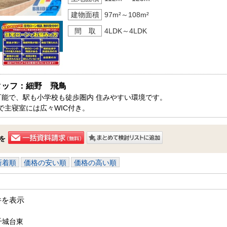
建物面積
97m²～108m²
間 取
4LDK～4LDK
タッフ：細野　飛鳥
可能で、駅も小学校も徒歩圏内 住みやすい環境です。

で主寝室には広々WIC付き。

ホール収納、リビング収納も付いています。

葉市内で新築一戸建てをお探しの方はお気軽にお問い合わせ下さい。

を
ております。
新着順
価格の安い順
価格の高い順
件を表示
千城台東