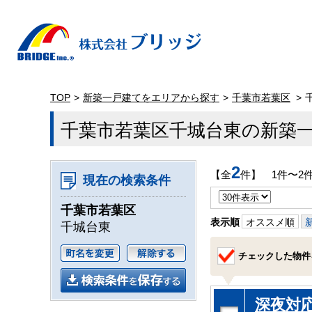
TOP
新築一戸建てをエリアから探す
千葉市若葉区
千葉市若葉区千城台東の新築
2
【全
件】 1件〜2
現在の検索条件
千葉市若葉区
表示順
オススメ順
千城台東
チェックした物件
深夜対