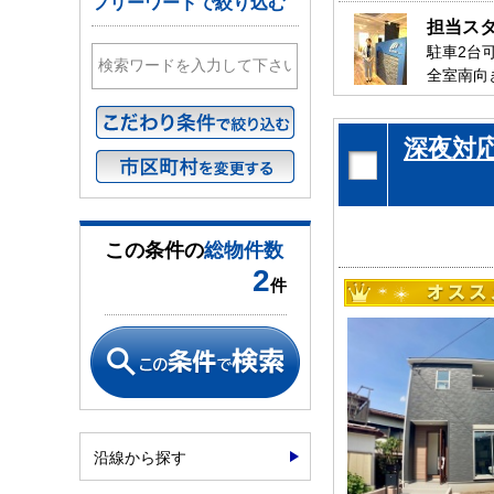
フリーワードで絞り込む
担当ス
駐車2台
全室南向
リビング
是非、千
深夜対
お待ちし
この条件の
総物件数
2
件
沿線から探す