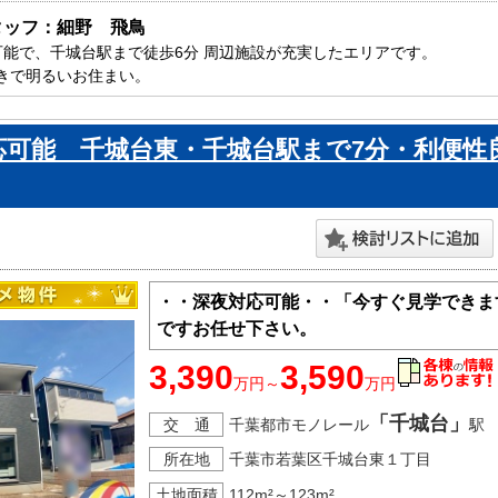
タッフ：細野　飛鳥
可能で、千城台駅まで徒歩6分 周辺施設が充実したエリアです。

きで明るいお住まい。

収納、2WIC付きで嬉しいスペース付きです。

葉市内で新築一戸建てをお探しの方はお気軽にお問い合わせ下さい。

応可能 千城台東・千城台駅まで7分・利便性
ております。
・・深夜対応可能・・「今すぐ見学できま
ですお任せ下さい。
3,390
3,590
万円～
万円
「千城台」
交 通
千葉都市モノレール
駅
所在地
千葉市若葉区千城台東１丁目
土地面積
112m²～123m²