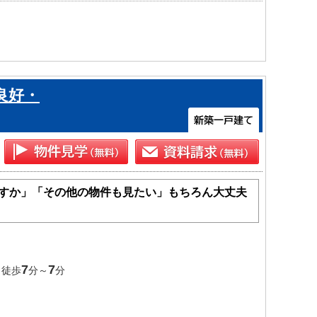
良好・
すか」「その他の物件も見たい」もちろん大丈夫
7
7
 徒歩
分～
分