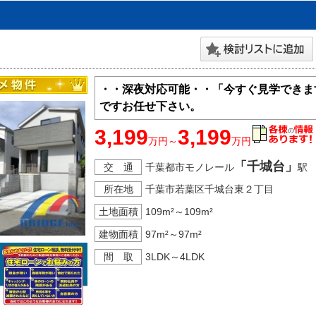
・・深夜対応可能・・「今すぐ見学できま
ですお任せ下さい。
3,199
3,199
万円～
万円
「千城台」
交 通
千葉都市モノレール
駅
所在地
千葉市若葉区千城台東２丁目
土地面積
109m²～109m²
建物面積
97m²～97m²
間 取
3LDK～4LDK