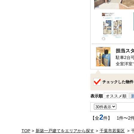
担当ス
駐車2台
全室洋室
また玄関
是非、千
チェックした物件
お待ちし
表示順
オススメ順
2
【全
件】 1件〜2
TOP
新築一戸建てをエリアから探す
千葉市若葉区