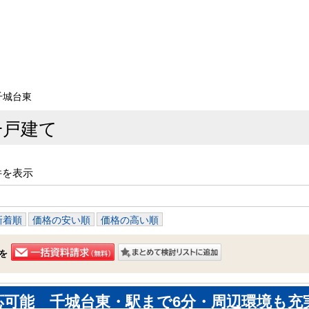
千城台東
一戸建て
件を表示
新着順
価格の安い順
価格の高い順
を
応可能 千城台東・駅まで6分・周辺環境も充