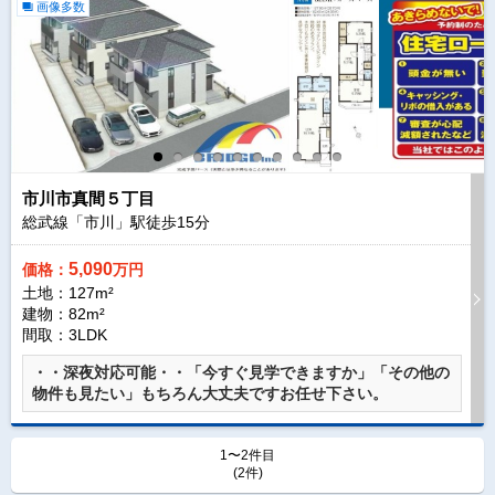
画像多数
市川市真間５丁目
総武線「市川」駅徒歩
15
分
5,090
価格：
万円
土地：127m²
建物：82m²
間取：3LDK
・・深夜対応可能・・「今すぐ見学できますか」「その他の
物件も見たい」もちろん大丈夫ですお任せ下さい。
1〜2件目
(2件)