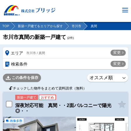
TOP
新築一戸建てをエリアから探す
市川市
真間
市川市真間の新築一戸建て
(
2
件)
変更
エリア
市川市 / 真間
変更
検索条件
この条件を保存
チェックした物件をまとめて資料請求（無料）
新築一戸建て
おすすめ
深夜対応可能 真間・・2面バルコニーで陽光
◎・・
画像多数