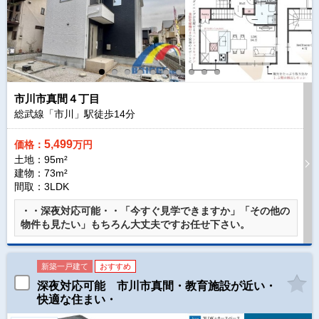
市川市真間４丁目
総武線「市川」駅徒歩
14
分
5,499
価格：
万円
土地：95m²
建物：73m²
間取：3LDK
・・深夜対応可能・・「今すぐ見学できますか」「その他の
物件も見たい」もちろん大丈夫ですお任せ下さい。
新築一戸建て
おすすめ
深夜対応可能 市川市真間・教育施設が近い・
快適な住まい・