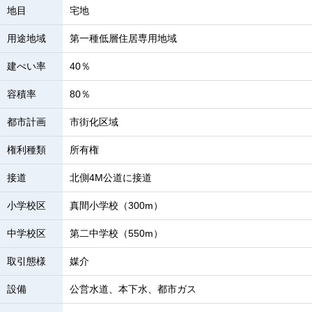
地目
宅地
用途地域
第一種低層住居専用地域
建ぺい率
40％
容積率
80％
都市計画
市街化区域
権利種類
所有権
接道
北側4M公道に接道
小学校区
真間小学校（300m）
中学校区
第二中学校（550m）
取引態様
媒介
設備
公営水道、本下水、都市ガス