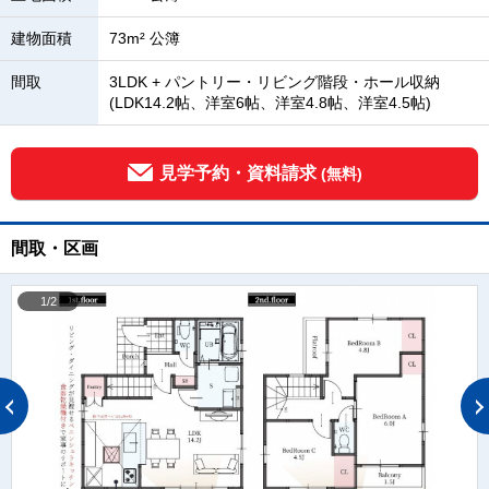
建物面積
73m² 公簿
間取
3LDK + パントリー・リビング階段・ホール収納
(LDK14.2帖、洋室6帖、洋室4.8帖、洋室4.5帖)
見学予約・資料請求
(無料)
間取・区画
1/2