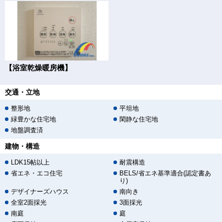
【浴室乾燥暖房機】
交通・立地
整形地
平坦地
緑豊かな住宅地
閑静な住宅地
地盤調査済
建物・構造
LDK15帖以上
耐震構造
省エネ・エコ住宅
BELS/省エネ基準適合(認定書あ
り)
デザイナーズハウス
南向き
全室2面採光
3面採光
南庭
庭