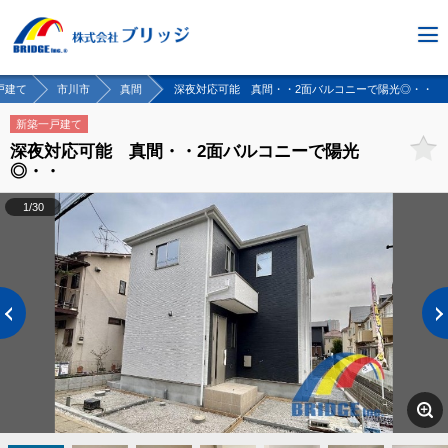
戸建て
市川市
真間
深夜対応可能 真間・・2面バルコニーで陽光◎・・
新築一戸建て
深夜対応可能 真間・・2面バルコニーで陽光
◎・・
1/30