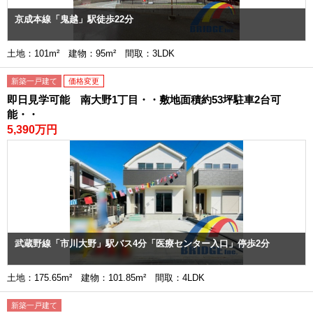
京成本線「鬼越」駅徒歩22分
土地：101m² 建物：95m² 間取：3LDK
新築一戸建て
価格変更
即日見学可能 南大野1丁目・・敷地面積約53坪駐車2台可
能・・
5,390万円
武蔵野線「市川大野」駅バス4分「医療センター入口」停歩2分
土地：175.65m² 建物：101.85m² 間取：4LDK
新築一戸建て