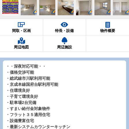
間取・区画
特長・設備
物件概要
周辺地図
周辺施設
・・深夜対応可能・・
・価格交渉可能
・総武線市川駅利用可能
・京成本線国府台駅利用可能
・住環境良好
・子育て環境良好
・駐車場2台完備
・すまい給付金対象物件
・フラット３５適用住宅
・設備豊富住宅
・最新システムカウンターキッチン