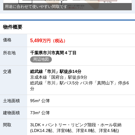
用途に合わせて使いやすい間取です
物件概要
価格
5,499
万円（税込）
所在地
千葉県市川市真間４丁目
周辺地図
交通
総武線「市川」駅徒歩14分
京成本線「国府台」駅徒歩9分
総武線「市川」駅バス5分 バス停「真間山下」停歩6
分
土地面積
95m² 公簿
建物面積
73m² 公簿
間取
3LDK + パントリー・リビング階段・ホール収納
(LDK14.2帖、洋室6帖、洋室4.8帖、洋室4.5帖)