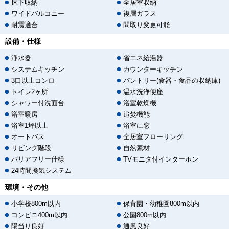
床下収納
全居室収納
ワイドバルコニー
複層ガラス
耐震適合
間取り変更可能
設備・仕様
浄水器
省エネ給湯器
システムキッチン
カウンターキッチン
3口以上コンロ
パントリー(食器・食品の収納庫)
トイレ2ヶ所
温水洗浄便座
シャワー付洗面台
浴室乾燥機
浴室暖房
追焚機能
浴室1坪以上
浴室に窓
オートバス
全居室フローリング
リビング階段
自然素材
バリアフリー仕様
TVモニタ付インターホン
24時間換気システム
環境・その他
小学校800m以内
保育園・幼稚園800m以内
コンビニ400m以内
公園800m以内
陽当り良好
通風良好