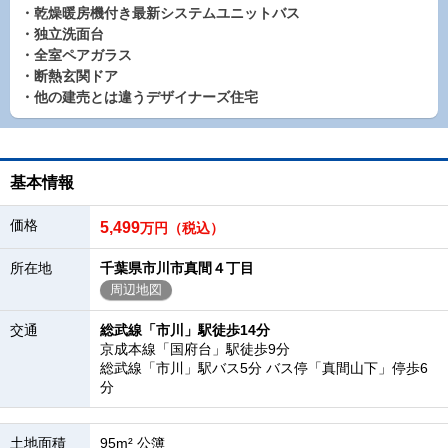
・乾燥暖房機付き最新システムユニットバス
・独立洗面台
・全室ペアガラス
・断熱玄関ドア
・他の建売とは違うデザイナーズ住宅
基本情報
価格
5,499
万円（税込）
所在地
千葉県市川市真間４丁目
周辺地図
交通
総武線「市川」駅徒歩14分
京成本線「国府台」駅徒歩9分
総武線「市川」駅バス5分 バス停「真間山下」停歩6
分
土地面積
95m² 公簿