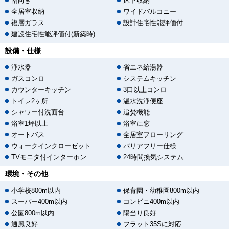
南向き
床下収納
全居室収納
ワイドバルコニー
複層ガラス
設計住宅性能評価付
建設住宅性能評価付(新築時)
設備・仕様
浄水器
省エネ給湯器
ガスコンロ
システムキッチン
カウンターキッチン
3口以上コンロ
トイレ2ヶ所
温水洗浄便座
シャワー付洗面台
追焚機能
浴室1坪以上
浴室に窓
オートバス
全居室フローリング
ウォークインクローゼット
バリアフリー仕様
TVモニタ付インターホン
24時間換気システム
環境・その他
小学校800m以内
保育園・幼稚園800m以内
スーパー400m以内
コンビニ400m以内
公園800m以内
陽当り良好
通風良好
フラット35Sに対応