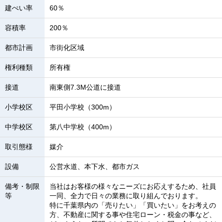
建ぺい率
60％
容積率
200％
都市計画
市街化区域
権利種類
所有権
接道
南東側7.3M公道に接道
小学校区
平田小学校（300m）
中学校区
第八中学校（400m）
取引態様
媒介
設備
公営水道、本下水、都市ガス
備考・制限
当社はお客様の様々なニーズにお応えするため、社員
等
一同、全力で日々の業務に取り組んでおります。
特に千葉県内の「売りたい」「買いたい」をお考えの
方、不動産に関する事や住宅ローン・税金の事など、