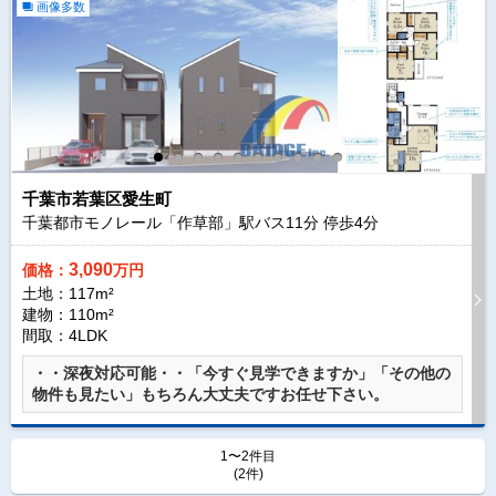
画像多数
千葉市若葉区愛生町
千葉都市モノレール「作草部」駅バス
11
分 停歩
4
分
3,090
価格：
万円
土地：117m²
建物：110m²
間取：4LDK
・・深夜対応可能・・「今すぐ見学できますか」「その他の
物件も見たい」もちろん大丈夫ですお任せ下さい。
1〜2件目
(2件)