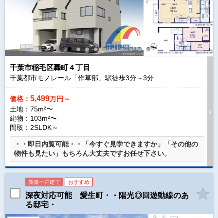
千葉市稲毛区轟町４丁目
千葉都市モノレール「作草部」駅徒歩
3
分～
3
分
5,499
価格：
万円～
土地：75m²〜
建物：103m²〜
間取：2SLDK～
・・即日内覧可能・・「今すぐ見学できますか」「その他の
物件も見たい」もちろん大丈夫ですお任せ下さい。
新築一戸建て
おすすめ
深夜対応可能 愛生町・・陽光◎回遊動線のあ
る邸宅・