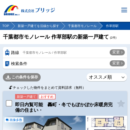
TOP
新築一戸建てを沿線から探す
千葉都市モノレール
作草部駅
千葉都市モノレール 作草部駅の新築一戸建て
(
2
件)
変更
路線
千葉都市モノレール / 作草部駅
変更
検索条件
この条件を保存
チェックした物件をまとめて資料請求（無料）
新築一戸建て
おすすめ
即日内覧可能 轟町・冬でもぽかぽか床暖房完
備の住まい・
画像多数