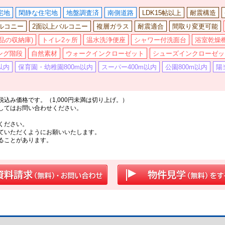
宅地
閑静な住宅地
地盤調査済
南側道路
LDK15帖以上
耐震構造
ルコニー
2面以上バルコニー
複層ガラス
耐震適合
間取り変更可能
品の収納庫)
トイレ2ヶ所
温水洗浄便座
シャワー付洗面台
浴室乾燥
ング階段
自然素材
ウォークインクローゼット
シューズインクローゼッ
以内
保育園・幼稚園800m以内
スーパー400m以内
公園800m以内
陽
込み価格です。（1,000円未満は切り上げ。）
してはお問い合わせください。
ください。
ていただくようにお願いいたします。
ることがあります。