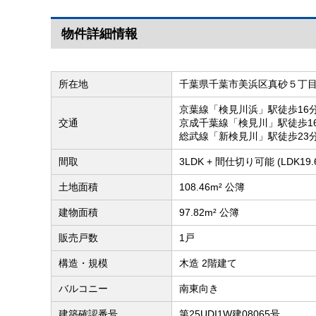
物件詳細情報
所在地
千葉県千葉市美浜区真砂５丁
京葉線「検見川浜」駅徒歩16
交通
京成千葉線「検見川」駅徒歩1
総武線「新検見川」駅徒歩23
間取
3LDK + 間仕切り可能 (LDK1
土地面積
108.46m² 公簿
建物面積
97.82m² 公簿
販売戸数
1戸
構造・規模
木造 2階建て
バルコニー
南東向き
建築確認番号
第25UDI1W建08065号