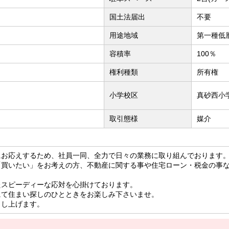
国土法届出
不要
用途地域
第一種低
容積率
100％
権利種類
所有権
小学校区
真砂西小学
取引態様
媒介
にお応えするため、社員一同、全力で日々の業務に取り組んでおります
「買いたい」をお考えの方、不動産に関する事や住宅ローン・税金の事
たスピーディーな応対を心掛けております。
にて住まい探しのひとときをお楽しみ下さいませ。
申し上げます。