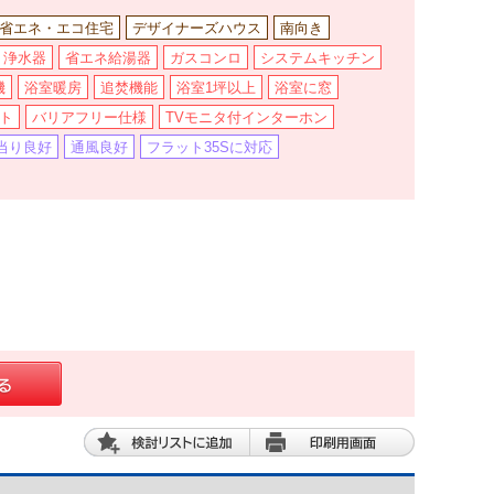
省エネ・エコ住宅
デザイナーズハウス
南向き
浄水器
省エネ給湯器
ガスコンロ
システムキッチン
機
浴室暖房
追焚機能
浴室1坪以上
浴室に窓
ト
バリアフリー仕様
TVモニタ付インターホン
当り良好
通風良好
フラット35Sに対応