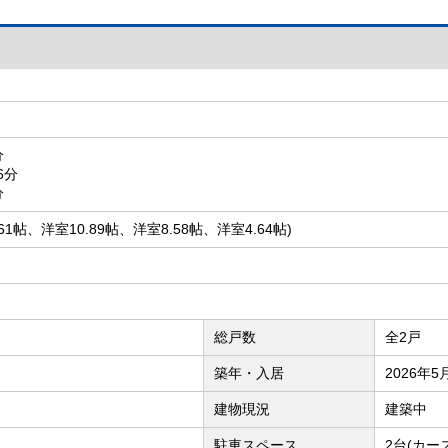
目
分
6分
分
9.61帖、洋室10.89帖、洋室8.58帖、洋室4.64帖)
総戸数
全2戸
築年・入居
2026年
建物現況
建築中
駐車スペース
2台(カー