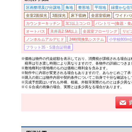
区画整理及び分譲地
角地
整形地
平坦地
緑豊かな住
全室2面採光
3面採光
床下収納
全居室収納
ワイドバ
カウンターキッチン
3口以上コンロ
パントリー(食器・食
オートバス
天井高2.5M以上
全居室フローリング
リビ
ノンホルムアルデヒド
24時間換気システム
小学校800m
フラット35・S適合証明書
※価格は物件の代金総額を表示しており、消費税が課税される場合は税
税率は引き渡し時期により異なりますので、各物件の詳細につきま
※敷地権利が借地権のものは価格に権利金を含みます。
※制作中に内容が変更される場合もありますので、あらかじめご了承
※購入の前には物件内容や契約条件についてご自身で十分な確認をし
※完成予想図はいずれも外構、植栽、外観等実際のものとは多少異な
※ＣＧ合成の画像の場合、実際とは多少異なる場合があります。