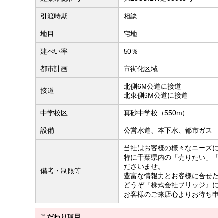
引渡時期
相談
地目
宅地
建ぺい率
50％
都市計画
市街化区域
北側6M公道に接道
接道
北東側6M公道に接道
中学校区
真砂中学校（550m）
設備
公営水道、本下水、都市ガス
当社はお客様の様々なニーズ
特に千葉県内の「売りたい」
ださいませ。
備考・制限等
豊富な情報力とお客様に合せ
どうぞ『株式会社ブリッジ』
お客様のご来店心よりお待ち
こだわり項目