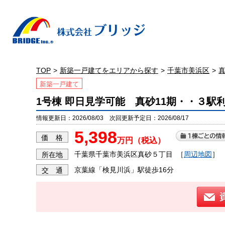
TOP
新築一戸建てをエリアから探す
千葉市美浜区
新築一戸建て
1号棟 即日見学可能 真砂11期・・３駅
情報更新日：2026/08/03 次回更新予定日：2026/08/17
5,398
価 格
万円（税込）
千葉県千葉市美浜区真砂５丁目
［
周辺地図
］
所在地
京葉線「検見川浜」駅徒歩16分
交 通