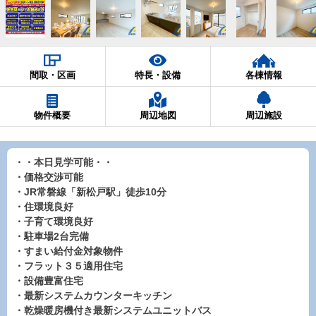
間取・区画
特長・設備
各棟情報
物件概要
周辺地図
周辺施設
・・本日見学可能・・
・価格交渉可能
・JR常磐線「新松戸駅」徒歩10分
・住環境良好
・子育て環境良好
・駐車場2台完備
・すまい給付金対象物件
・フラット３５適用住宅
・設備豊富住宅
・最新システムカウンターキッチン
・乾燥暖房機付き最新システムユニットバス