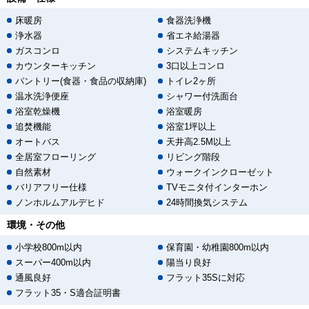
床暖房
食器洗浄機
浄水器
省エネ給湯器
ガスコンロ
システムキッチン
カウンターキッチン
3口以上コンロ
パントリー(食器・食品の収納庫)
トイレ2ヶ所
温水洗浄便座
シャワー付洗面台
浴室乾燥機
浴室暖房
追焚機能
浴室1坪以上
オートバス
天井高2.5M以上
全居室フローリング
リビング階段
自然素材
ウォークインクローゼット
バリアフリー仕様
TVモニタ付インターホン
ノンホルムアルデヒド
24時間換気システム
環境・その他
小学校800m以内
保育園・幼稚園800m以内
スーパー400m以内
陽当り良好
通風良好
フラット35Sに対応
フラット35・S適合証明書