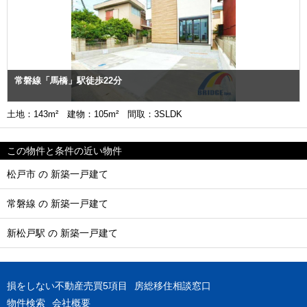
常磐線「馬橋」駅徒歩22分
土地：143m² 建物：105m² 間取：3SLDK
この物件と条件の近い物件
松戸市 の 新築一戸建て
常磐線 の 新築一戸建て
新松戸駅 の 新築一戸建て
損をしない不動産売買5項目
房総移住相談窓口
物件検索
会社概要