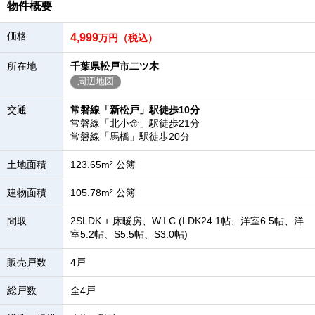
物件概要
価格
4,999
万円（税込）
所在地
千葉県松戸市二ツ木
周辺地図
交通
常磐線「新松戸」駅徒歩10分
常磐線「北小金」駅徒歩21分
常磐線「馬橋」駅徒歩20分
土地面積
123.65m² 公簿
建物面積
105.78m² 公簿
間取
2SLDK + 床暖房、W.I.C (LDK24.1帖、洋室6.5帖、洋
室5.2帖、S5.5帖、S3.0帖)
販売戸数
4戸
総戸数
全4戸