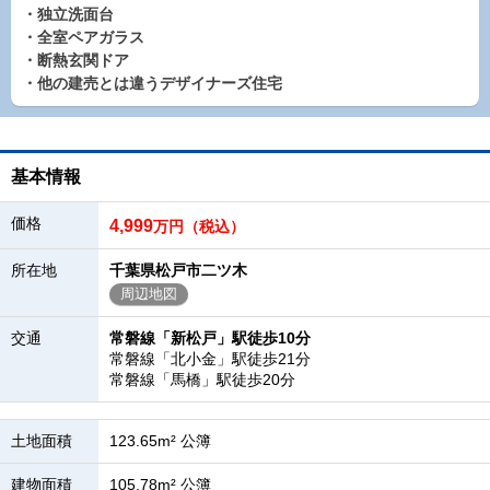
・独立洗面台
・全室ペアガラス
・断熱玄関ドア
・他の建売とは違うデザイナーズ住宅
基本情報
価格
4,999
万円（税込）
所在地
千葉県松戸市二ツ木
周辺地図
交通
常磐線「新松戸」駅徒歩10分
常磐線「北小金」駅徒歩21分
常磐線「馬橋」駅徒歩20分
土地面積
123.65m² 公簿
建物面積
105.78m² 公簿