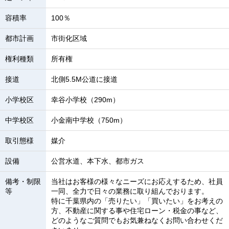
容積率
100％
都市計画
市街化区域
権利種類
所有権
接道
北側5.5M公道に接道
小学校区
幸谷小学校（290m）
中学校区
小金南中学校（750m）
取引態様
媒介
設備
公営水道、本下水、都市ガス
備考・制限
当社はお客様の様々なニーズにお応えするため、社員
等
一同、全力で日々の業務に取り組んでおります。
特に千葉県内の「売りたい」「買いたい」をお考えの
方、不動産に関する事や住宅ローン・税金の事など、
どのようなご質問でもお気兼ねなくお問い合わせくだ