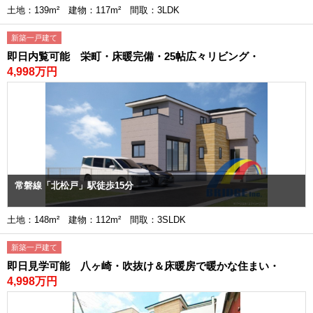
土地：139m² 建物：117m² 間取：3LDK
新築一戸建て
即日内覧可能 栄町・床暖完備・25帖広々リビング・
4,998万円
常磐線「北松戸」駅徒歩15分
土地：148m² 建物：112m² 間取：3SLDK
新築一戸建て
即日見学可能 八ヶ崎・吹抜け＆床暖房で暖かな住まい・
4,998万円