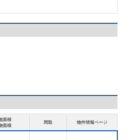
地面積
間取
物件情報ページ
物面積