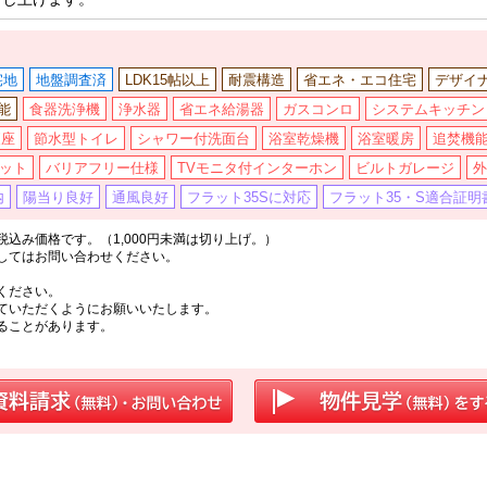
宅地
地盤調査済
LDK15帖以上
耐震構造
省エネ・エコ住宅
デザイ
能
食器洗浄機
浄水器
省エネ給湯器
ガスコンロ
システムキッチン
便座
節水型トイレ
シャワー付洗面台
浴室乾燥機
浴室暖房
追焚機
ット
バリアフリー仕様
TVモニタ付インターホン
ビルトガレージ
外
内
陽当り良好
通風良好
フラット35Sに対応
フラット35・S適合証明
込み価格です。（1,000円未満は切り上げ。）
してはお問い合わせください。
ください。
ていただくようにお願いいたします。
ることがあります。