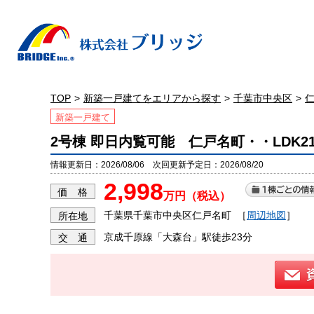
TOP
新築一戸建てをエリアから探す
千葉市中央区
新築一戸建て
2号棟 即日内覧可能 仁戸名町・・LDK
情報更新日：2026/08/06 次回更新予定日：2026/08/20
2,998
価 格
万円（税込）
千葉県千葉市中央区仁戸名町
［
周辺地図
］
所在地
京成千原線「大森台」駅徒歩23分
交 通