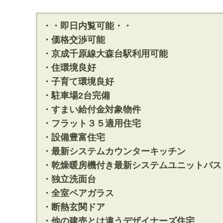
・・即日内覧可能・・
・価格交渉可能
・京成千原線大森台駅利用可能
・住環境良好
・子育て環境良好
・駐車場2台完備
・すまい給付金対象物件
・フラット３５適用住宅
・設備豊富住宅
・最新システムカウンターキッチン
・乾燥暖房機付き最新システムユニットバス
・独立洗面台
・全室ペアガラス
・断熱玄関ドア
・他の建売とは違うデザイナーズ住宅