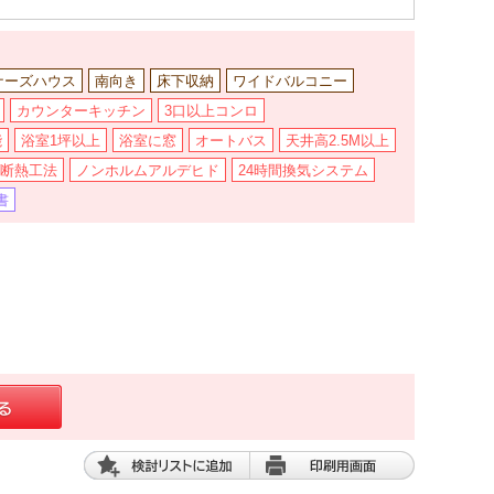
ナーズハウス
南向き
床下収納
ワイドバルコニー
カウンターキッチン
3口以上コンロ
能
浴室1坪以上
浴室に窓
オートバス
天井高2.5M以上
断熱工法
ノンホルムアルデヒド
24時間換気システム
書