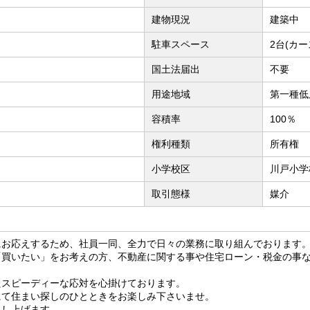
建物現況
建築中
駐車スペース
2台(カー
国土法届出
不要
用途地域
第一種低
容積率
100％
権利種類
所有権
小学校区
川戸小学
取引態様
媒介
にお応えするため、社員一同、全力で日々の業務に取り組んでおります
「買いたい」をお考えの方、不動産に関する事や住宅ローン・税金の事
たスピーディーな応対を心掛けております。
にて住まい探しのひとときをお楽しみ下さいませ。
申し上げます。