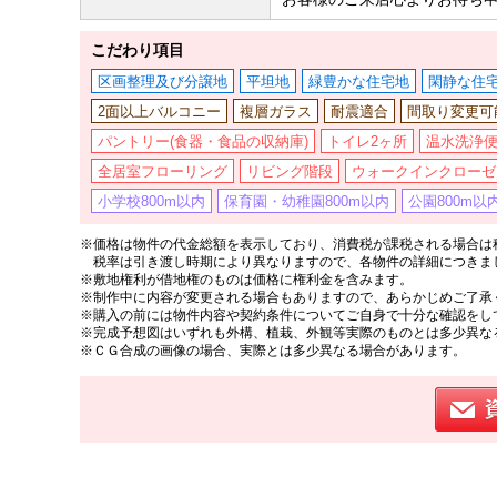
こだわり項目
区画整理及び分譲地
平坦地
緑豊かな住宅地
閑静な住
2面以上バルコニー
複層ガラス
耐震適合
間取り変更可
パントリー(食器・食品の収納庫)
トイレ2ヶ所
温水洗浄
全居室フローリング
リビング階段
ウォークインクローゼ
小学校800m以内
保育園・幼稚園800m以内
公園800m以
※価格は物件の代金総額を表示しており、消費税が課税される場合は税
税率は引き渡し時期により異なりますので、各物件の詳細につきま
※敷地権利が借地権のものは価格に権利金を含みます。
※制作中に内容が変更される場合もありますので、あらかじめご了承
※購入の前には物件内容や契約条件についてご自身で十分な確認をし
※完成予想図はいずれも外構、植栽、外観等実際のものとは多少異な
※ＣＧ合成の画像の場合、実際とは多少異なる場合があります。