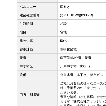
バルコニー
南向き
建築確認番号
第25UDI1W建09358号
引渡時期
相談
地目
宅地
建ぺい率
50％
都市計画
市街化区域
接道
南西側4M公道に接道
中学校区
川戸中学校（800m）
設備
公営水道、本下水、都市ガス
当社はお客様の様々なニーズ
特に千葉県内の「売りたい」
ださいませ。
備考・制限等
豊富な情報力とお客様に合せ
どうぞ『株式会社ブリッジ』
お客様のご来店心よりお待ち