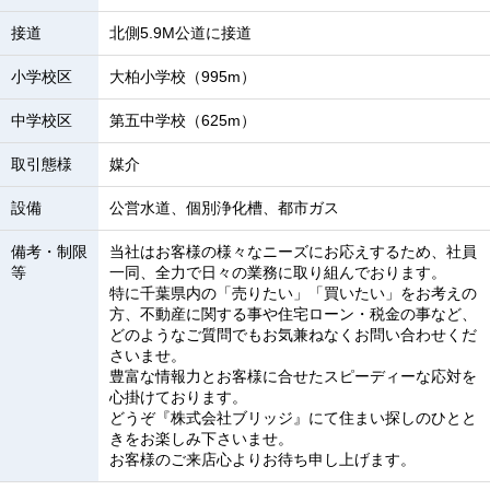
接道
北側5.9M公道に接道
小学校区
大柏小学校（995m）
中学校区
第五中学校（625m）
取引態様
媒介
設備
公営水道、個別浄化槽、都市ガス
備考・制限
当社はお客様の様々なニーズにお応えするため、社員
等
一同、全力で日々の業務に取り組んでおります。
特に千葉県内の「売りたい」「買いたい」をお考えの
方、不動産に関する事や住宅ローン・税金の事など、
どのようなご質問でもお気兼ねなくお問い合わせくだ
さいませ。
豊富な情報力とお客様に合せたスピーディーな応対を
心掛けております。
どうぞ『株式会社ブリッジ』にて住まい探しのひとと
きをお楽しみ下さいませ。
お客様のご来店心よりお待ち申し上げます。