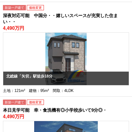
新築一戸建て
価格変更
深夜対応可能 中国分・・嬉しいスペースが充実した住ま
い・・
4,490万円
北総線「矢切」駅徒歩18分
土地：121m² 建物：95m² 間取：4LDK
新築一戸建て
価格変更
本日見学可能 幸・食洗機有◎小学校歩いて9分◎・
4,490万円