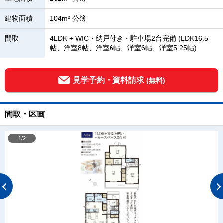
建物面積
104m² 公簿
間取
4LDK + WIC・納戸付き・駐車場2台完備 (LDK16.5
帖、洋室8帖、洋室6帖、洋室6帖、洋室5.25帖)
見学予約・資料請求
(無料)
間取・区画
1/2