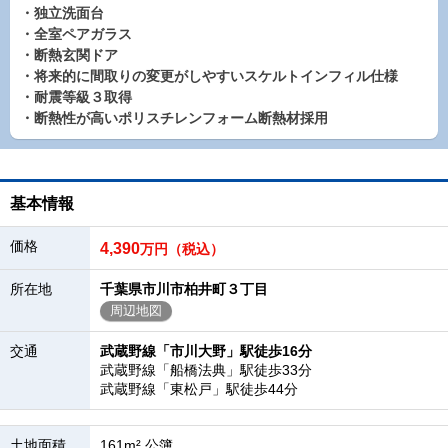
・独立洗面台
・全室ペアガラス
・断熱玄関ドア
・将来的に間取りの変更がしやすいスケルトインフィル仕様
・耐震等級３取得
・断熱性が高いポリスチレンフォーム断熱材採用
基本情報
価格
4,390
万円（税込）
所在地
千葉県市川市柏井町３丁目
周辺地図
交通
武蔵野線「市川大野」駅徒歩16分
武蔵野線「船橋法典」駅徒歩33分
武蔵野線「東松戸」駅徒歩44分
土地面積
161m² 公簿