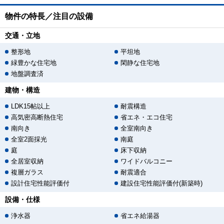
物件の特長／注目の設備
交通・立地
整形地
平坦地
緑豊かな住宅地
閑静な住宅地
地盤調査済
建物・構造
LDK15帖以上
耐震構造
高気密高断熱住宅
省エネ・エコ住宅
南向き
全室南向き
全室2面採光
南庭
庭
床下収納
全居室収納
ワイドバルコニー
複層ガラス
耐震適合
設計住宅性能評価付
建設住宅性能評価付(新築時)
設備・仕様
浄水器
省エネ給湯器