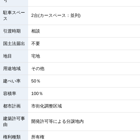
号
駐車スペー
2台(カースペース：並列)
ス
引渡時期
相談
国土法届出
不要
地目
宅地
用途地域
その他
建ぺい率
50％
容積率
100％
都市計画
市街化調整区域
建築許可事
開発許可等による分譲地内
由
権利種類
所有権