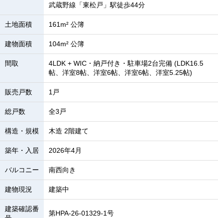
武蔵野線「東松戸」駅徒歩44分
土地面積
161m² 公簿
建物面積
104m² 公簿
間取
4LDK + WIC・納戸付き・駐車場2台完備 (LDK16.5
帖、洋室8帖、洋室6帖、洋室6帖、洋室5.25帖)
販売戸数
1戸
総戸数
全3戸
構造・規模
木造 2階建て
築年・入居
2026年4月
バルコニー
南西向き
建物現況
建築中
建築確認番
第HPA-26-01329-1号