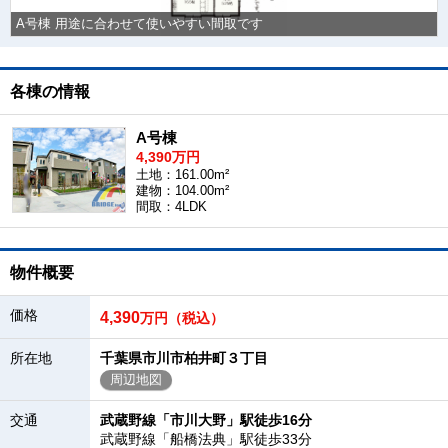
A号棟 用途に合わせて使いやすい間取です
各棟の情報
A号棟
4,390万円
土地：161.00m²
建物：104.00m²
間取：4LDK
物件概要
価格
4,390
万円（税込）
所在地
千葉県市川市柏井町３丁目
周辺地図
交通
武蔵野線「市川大野」駅徒歩16分
武蔵野線「船橋法典」駅徒歩33分