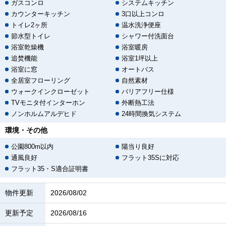
ガスコンロ
システムキッチン
カウンターキッチン
3口以上コンロ
トイレ2ヶ所
温水洗浄便座
節水型トイレ
シャワー付洗面台
浴室乾燥機
浴室暖房
追焚機能
浴室1坪以上
浴室に窓
オートバス
全居室フローリング
自然素材
ウォークインクローゼット
バリアフリー仕様
TVモニタ付インターホン
外断熱工法
ノンホルムアルデヒド
24時間換気システム
環境・その他
公園800m以内
陽当り良好
通風良好
フラット35Sに対応
フラット35・S適合証明書
物件更新
2026/08/02
更新予定
2026/08/16