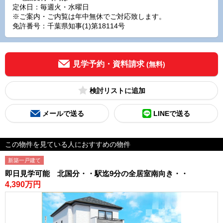
定休日：毎週火・水曜日
※ご案内・ご内覧は年中無休でご対応致します。
免許番号：千葉県知事(1)第18114号
見学予約・資料請求
(無料)
検討リスト
メールで送る
LINEで送る
この物件を見ている人におすすめの物件
新築一戸建て
即日見学可能 北国分・・駅迄9分の全居室南向き・・
4,390万円