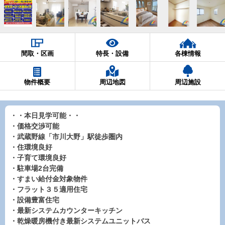
間取・区画
特長・設備
各棟情報
物件概要
周辺地図
周辺施設
・・本日見学可能・・
・価格交渉可能
・武蔵野線「市川大野」駅徒歩圏内
・住環境良好
・子育て環境良好
・駐車場2台完備
・すまい給付金対象物件
・フラット３５適用住宅
・設備豊富住宅
・最新システムカウンターキッチン
・乾燥暖房機付き最新システムユニットバス