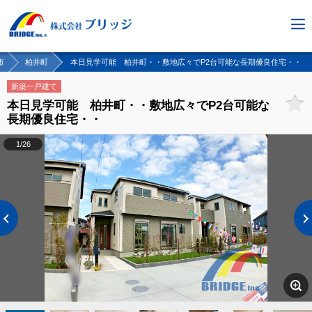
市
柏井町
本日見学可能 柏井町・・敷地広々でP2台可能な長期優良住宅・・
新築一戸建て
本日見学可能 柏井町・・敷地広々でP2台可能な
長期優良住宅・・
1/26